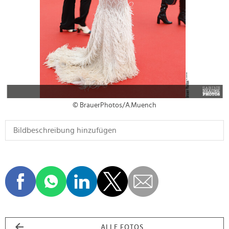
© BrauerPhotos/A.Muench
ALLE FOTOS