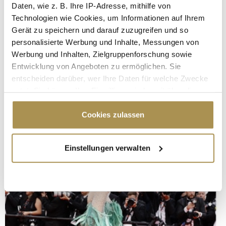
Daten, wie z. B. Ihre IP-Adresse, mithilfe von
Technologien wie Cookies, um Informationen auf Ihrem
Gerät zu speichern und darauf zuzugreifen und so
personalisierte Werbung und Inhalte, Messungen von
Werbung und Inhalten, Zielgruppenforschung sowie
Entwicklung von Angeboten zu ermöglichen. Sie
entscheiden darüber, wer Ihre Daten für welche Zwecke
nutzt. Sie können Ihre Einwilligung jederzeit über die
Cookie-Erklärung oder durch Klicken auf das Privacy
Trigger Symbol ändern oder widerrufen
Cookies zulassen
Wenn Sie es erlauben, würden wir auch gerne:
Einstellungen verwalten
Informationen über Ihre geografische Lage
erfassen, welche bis auf einige Meter genau sein
können
Ihr Gerät durch aktives Scannen nach
bestimmten Merkmalen (Fingerprinting) identifizieren
Erfahren Sie mehr darüber, wie Ihre persönlichen Daten