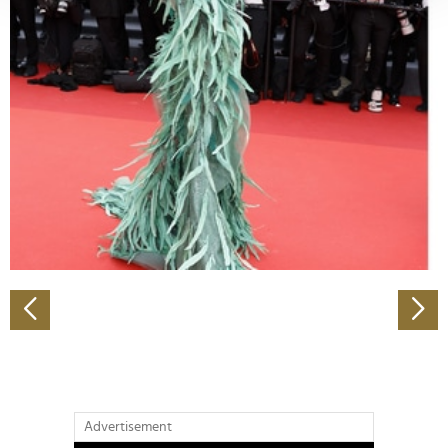
verarbeitet werden, und legen Sie Ihre Präferenzen im
Abschnitt Einzelheiten
fest.
Wir verwenden Cookies, um Inhalte und Anzeigen zu
personalisieren, Funktionen für soziale Medien anbieten
zu können und die Zugriffe auf unsere Website zu
analysieren. Außerdem geben wir Informationen zu Ihrer
Verwendung unserer Website an unsere Partner für
soziale Medien, Werbung und Analysen weiter. Unsere
Partner führen diese Informationen möglicherweise mit
weiteren Daten zusammen, die Sie ihnen bereitgestellt
haben oder die sie im Rahmen Ihrer Nutzung der Dienste
gesammelt haben.
Advertisement