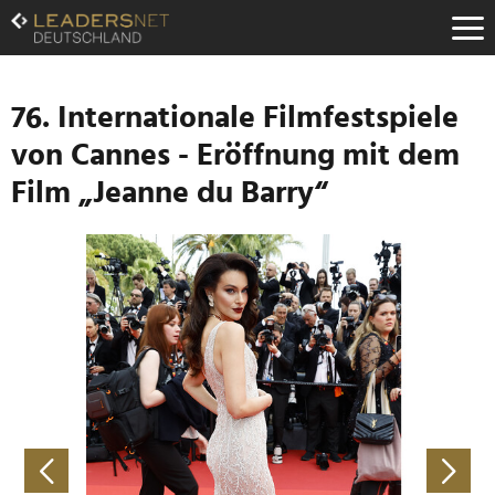
Zum
Inhalt
Zur
Fußzeilen-
Navigation
76. Internationale Filmfestspiele
Zur
von Cannes - Eröffnung mit dem
Hauptnavigation
Film „Jeanne du Barry“