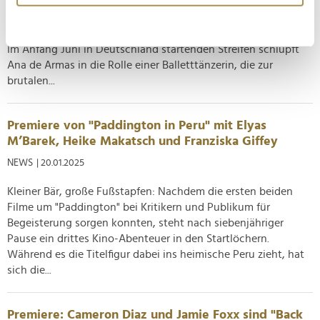
Ein fünfter Film um "John Wick" dürfte noch eine Weile in der
erfassen, welche bis auf einige Meter genau sein
Zukunft liegen, doch die Wartezeit wird Fans des
können
actionreichen Kino-Universums bald durch "Ballerina" versüßt:
Ihr Gerät durch aktives Scannen nach
Im Anfang Juni in Deutschland startenden Streifen schlüpft
bestimmten Merkmalen (Fingerprinting) identifizieren
Ana de Armas in die Rolle einer Balletttänzerin, die zur
Erfahren Sie mehr darüber, wie Ihre persönlichen Daten
brutalen...
verarbeitet werden, und legen Sie Ihre Präferenzen im
Abschnitt Einzelheiten
fest.
Premiere von "Paddington in Peru" mit Elyas
M’Barek, Heike Makatsch und Franziska Giffey
Wir verwenden Cookies, um Inhalte und Anzeigen zu
NEWS
| 20.01.2025
personalisieren, Funktionen für soziale Medien anbieten
zu können und die Zugriffe auf unsere Website zu
Kleiner Bär, große Fußstapfen: Nachdem die ersten beiden
analysieren. Außerdem geben wir Informationen zu Ihrer
Filme um "Paddington" bei Kritikern und Publikum für
Verwendung unserer Website an unsere Partner für
Begeisterung sorgen konnten, steht nach siebenjähriger
soziale Medien, Werbung und Analysen weiter. Unsere
Pause ein drittes Kino-Abenteuer in den Startlöchern.
Partner führen diese Informationen möglicherweise mit
Während es die Titelfigur dabei ins heimische Peru zieht, hat
weiteren Daten zusammen, die Sie ihnen bereitgestellt
sich die...
haben oder die sie im Rahmen Ihrer Nutzung der Dienste
gesammelt haben.
Premiere: Cameron Diaz und Jamie Foxx sind "Back