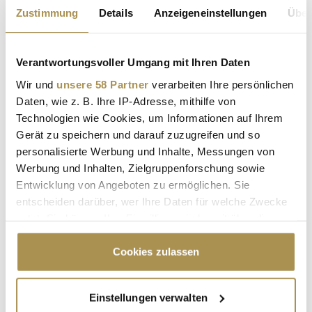
Rolle des real existierenden MMA-Kämpfers Mark Kerr
Zustimmung
Details
Anzeigeneinstellungen
Über
überzeugt er selbst Kritiker,...
Verantwortungsvoller Umgang mit Ihren Daten
Startet der erfolgreichste deutsche Film des Jahres
diese Woche?
Wir und
unsere 58 Partner
verarbeiten Ihre persönlichen
Daten, wie z. B. Ihre IP-Adresse, mithilfe von
NEWS
| 21.09.2025
Technologien wie Cookies, um Informationen auf Ihrem
Noch zieht "Das Kanu des Manitu" weiter Menschen in die
Gerät zu speichern und darauf zuzugreifen und so
Kinosäle, doch womöglich läuft der erfolgreichste deutsche
personalisierte Werbung und Inhalte, Messungen von
Streifen des Jahres erst diese Woche an: "Die Schule der
Werbung und Inhalten, Zielgruppenforschung sowie
magischen Tiere 4" setzt die hochpopuläre Kinderfilmreihe ab
Entwicklung von Angeboten zu ermöglichen. Sie
nächstem Donnerstag auf der großen Leinwand fort. Vorher
entscheiden darüber, wer Ihre Daten für welche Zwecke
haben sich...
nutzt. Sie können Ihre Einwilligung jederzeit über die
Cookie-Erklärung oder durch Klicken auf das Privacy
Bilder von der "Ballerina"-Premiere: Ana de Armas
Trigger Symbol ändern oder widerrufen
Cookies zulassen
bezaubert Berlin
Wenn Sie es erlauben, würden wir auch gerne:
NEWS
| 27.05.2025
Einstellungen verwalten
Informationen über Ihre geografische Lage