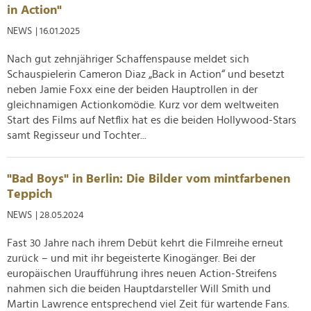
in Action"
NEWS
| 16.01.2025
Nach gut zehnjähriger Schaffenspause meldet sich
Schauspielerin Cameron Diaz „Back in Action“ und besetzt
neben Jamie Foxx eine der beiden Hauptrollen in der
gleichnamigen Actionkomödie. Kurz vor dem weltweiten
Start des Films auf Netflix hat es die beiden Hollywood-Stars
samt Regisseur und Tochter...
"Bad Boys" in Berlin: Die Bilder vom mintfarbenen
Teppich
NEWS
| 28.05.2024
Fast 30 Jahre nach ihrem Debüt kehrt die Filmreihe erneut
zurück – und mit ihr begeisterte Kinogänger. Bei der
europäischen Uraufführung ihres neuen Action-Streifens
nahmen sich die beiden Hauptdarsteller Will Smith und
Martin Lawrence entsprechend viel Zeit für wartende Fans.