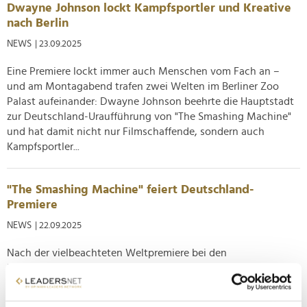
Dwayne Johnson lockt Kampfsportler und Kreative
nach Berlin
NEWS
| 23.09.2025
Eine Premiere lockt immer auch Menschen vom Fach an –
und am Montagabend trafen zwei Welten im Berliner Zoo
Palast aufeinander: Dwayne Johnson beehrte die Hauptstadt
zur Deutschland-Uraufführung von "The Smashing Machine"
und hat damit nicht nur Filmschaffende, sondern auch
Kampfsportler...
"The Smashing Machine" feiert Deutschland-
Premiere
NEWS
| 22.09.2025
Nach der vielbeachteten Weltpremiere bei den
Filmfestspielen von Venedig hat Dwayne Johnson seinen
neuen Film "The Smashing Machine" am Montagabend auch
in Berlin noch vor dem offiziellen Kinostart präsentiert. In der