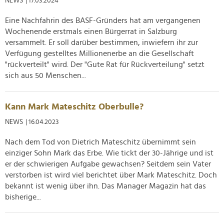
NEWS
| 17.03.2024
Partner führen diese Informationen möglicherweise mit
weiteren Daten zusammen, die Sie ihnen bereitgestellt
Eine Nachfahrin des BASF-Gründers hat am vergangenen
haben oder die sie im Rahmen Ihrer Nutzung der Dienste
Wochenende erstmals einen Bürgerrat in Salzburg
gesammelt haben.
versammelt. Er soll darüber bestimmen, inwiefern ihr zur
Verfügung gestelltes Millionenerbe an die Gesellschaft
"rückverteilt" wird. Der "Gute Rat für Rückverteilung" setzt
sich aus 50 Menschen...
Kann Mark Mateschitz Oberbulle?
NEWS
| 16.04.2023
Nach dem Tod von Dietrich Mateschitz übernimmt sein
einziger Sohn Mark das Erbe. Wie tickt der 30-Jährige und ist
er der schwierigen Aufgabe gewachsen? Seitdem sein Vater
verstorben ist wird viel berichtet über Mark Mateschitz. Doch
bekannt ist wenig über ihn. Das Manager Magazin hat das
bisherige...