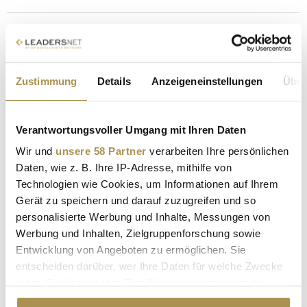
Sebastian Kurz: Auf Schinkenfleckerl und Gin mit
Österreichs Ex-Kanzler
NEWS
| 28.07.2025
Zustimmung
Details
Anzeigeneinstellungen
Über
Zum mittlerweile dritten Mal hat Österreichs ehemaliger
Kanzler Sebastian Kurz anlässlich der noch bis Ende August
laufenden Salzburger Festspiele zu "Schinkenfleckerl und Gin
Verantwortungsvoller Umgang mit Ihren Daten
Tonic" geladen. Gemeinsam mit Unternehmer Markus
Wir und
unsere 58 Partner
verarbeiten Ihre persönlichen
Friesacher begrüßte er rund 300 Gäste aus Wirtschaft, Politik,
Daten, wie z. B. Ihre IP-Adresse, mithilfe von
Medien, Sport...
Technologien wie Cookies, um Informationen auf Ihrem
Gerät zu speichern und darauf zuzugreifen und so
Das sind die Reaktionen zu Jürgen Klopps neuem
personalisierte Werbung und Inhalte, Messungen von
Job bei Red Bull
Werbung und Inhalten, Zielgruppenforschung sowie
Entwicklung von Angeboten zu ermöglichen. Sie
NEWS
| 09.10.2024
entscheiden darüber, wer Ihre Daten für welche Zwecke
Nach einem emotionalen Abschied vom FC Liverpool wurde
nutzt. Sie können Ihre Einwilligung jederzeit über die
mit Spannung erwartet, wo der populäre Trainer als nächstes
Cookie-Erklärung oder durch Klicken auf das Privacy