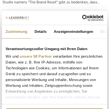
Studie namens "The Brand Reset" gibt zu bedenken, dass...
Ad Alliance: Das sind die Reichweiten-Zugpferde
unter den Zeitschriften
NEWS
| 30.07.2025
Zustimmung
Details
Anzeigeneinstellungen
Über
Ad Alliance ist die Vermarktungseinheit von RTL Deutschland
– und Vermarktung läuft gut: Der führende Anbieter für
Verantwortungsvoller Umgang mit Ihren Daten
crossmediale Werbekampagnen berichtet, dass er allein mit
dem eigenen Zeitschriften-Portfolio eine Gesamtreichweite
Wir und
unsere 58 Partner
verarbeiten Ihre persönlichen
von 30,76 Millionen Menschen erzielen kann. Großen Anteil
Daten, wie z. B. Ihre IP-Adresse, mithilfe von
daran hält...
Technologien wie Cookies, um Informationen auf Ihrem
Gerät zu speichern und darauf zuzugreifen und so
personalisierte Werbung und Inhalte, Messungen von
Joyn: ProSiebenSat.1 vermeldet mehr Reichweite
Werbung und Inhalten, Zielgruppenforschung sowie
denn je
Entwicklung von Angeboten zu ermöglichen. Sie
NEWS
| 09.02.2025
entscheiden darüber, wer Ihre Daten für welche Zwecke
nutzt. Sie können Ihre Einwilligung jederzeit über die
Rekordmonat in München: Nie zuvor konnte Joyn, der
Cookie-Erklärung oder durch Klicken auf das Privacy