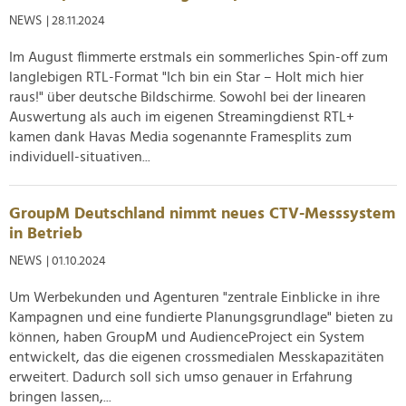
Partner führen diese Informationen möglicherweise mit
NEWS
| 28.11.2024
weiteren Daten zusammen, die Sie ihnen bereitgestellt
haben oder die sie im Rahmen Ihrer Nutzung der Dienste
Im August flimmerte erstmals ein sommerliches Spin-off zum
langlebigen RTL-Format "Ich bin ein Star – Holt mich hier
gesammelt haben.
raus!" über deutsche Bildschirme. Sowohl bei der linearen
Auswertung als auch im eigenen Streamingdienst RTL+
kamen dank Havas Media sogenannte Framesplits zum
individuell-situativen...
GroupM Deutschland nimmt neues CTV-Messsystem
in Betrieb
NEWS
| 01.10.2024
Um Werbekunden und Agenturen "zentrale Einblicke in ihre
Kampagnen und eine fundierte Planungsgrundlage" bieten zu
können, haben GroupM und AudienceProject ein System
entwickelt, das die eigenen crossmedialen Messkapazitäten
erweitert. Dadurch soll sich umso genauer in Erfahrung
bringen lassen,...