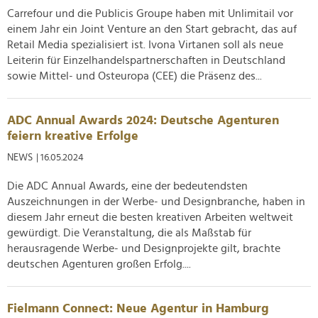
Carrefour und die Publicis Groupe haben mit Unlimitail vor
Partner führen diese Informationen möglicherweise mit
einem Jahr ein Joint Venture an den Start gebracht, das auf
weiteren Daten zusammen, die Sie ihnen bereitgestellt
Retail Media spezialisiert ist. Ivona Virtanen soll als neue
haben oder die sie im Rahmen Ihrer Nutzung der Dienste
Leiterin für Einzelhandelspartnerschaften in Deutschland
gesammelt haben.
sowie Mittel- und Osteuropa (CEE) die Präsenz des...
ADC Annual Awards 2024: Deutsche Agenturen
feiern kreative Erfolge
NEWS
| 16.05.2024
Die ADC Annual Awards, eine der bedeutendsten
Auszeichnungen in der Werbe- und Designbranche, haben in
diesem Jahr erneut die besten kreativen Arbeiten weltweit
gewürdigt. Die Veranstaltung, die als Maßstab für
herausragende Werbe- und Designprojekte gilt, brachte
deutschen Agenturen großen Erfolg....
Fielmann Connect: Neue Agentur in Hamburg