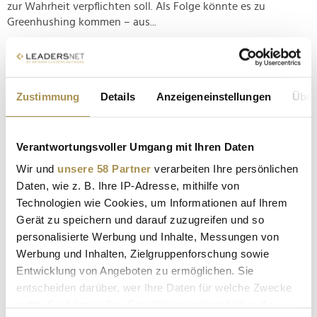
zur Wahrheit verpflichten soll. Als Folge könnte es zu
Greenhushing kommen – aus...
Publicis Groupe holt Karin Ross als Chief Media
Officer DACH
Zustimmung
Details
Anzeigeneinstellungen
Über
NEWS
| 16.12.2024
Neue Impulse für Publicis Media: Ab dem 1. Januar 2025
Verantwortungsvoller Umgang mit Ihren Daten
übernimmt Karin Ross die Rolle der Chief Media Officer DACH
bei der Publicis Groupe. Die erfahrene Managerin bringt ihre
Wir und
unsere 58 Partner
verarbeiten Ihre persönlichen
umfassende Expertise in einer neu geschaffenen
Daten, wie z. B. Ihre IP-Adresse, mithilfe von
Schlüsselposition ein, um die "Connected Media-Strategie"
Technologien wie Cookies, um Informationen auf Ihrem
des globalen...
Gerät zu speichern und darauf zuzugreifen und so
personalisierte Werbung und Inhalte, Messungen von
Werbung und Inhalten, Zielgruppenforschung sowie
Personalie: Phillip Schilling
Entwicklung von Angeboten zu ermöglichen. Sie
NEWS
| 23.10.2024
entscheiden darüber, wer Ihre Daten für welche Zwecke
Firma: Digitas Germany Position: Chief Strategy Officer Der
nutzt. Sie können Ihre Einwilligung jederzeit über die