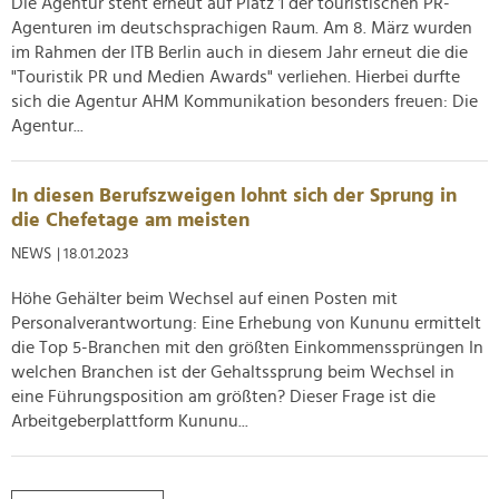
Die Agentur steht erneut auf Platz 1 der touristischen PR-
personalisieren, Funktionen für soziale Medien anbieten
Agenturen im deutschsprachigen Raum. Am 8. März wurden
zu können und die Zugriffe auf unsere Website zu
im Rahmen der ITB Berlin auch in diesem Jahr erneut die die
analysieren. Außerdem geben wir Informationen zu Ihrer
"Touristik PR und Medien Awards" verliehen. Hierbei durfte
Verwendung unserer Website an unsere Partner für
sich die Agentur AHM Kommunikation besonders freuen: Die
soziale Medien, Werbung und Analysen weiter. Unsere
Agentur...
Partner führen diese Informationen möglicherweise mit
weiteren Daten zusammen, die Sie ihnen bereitgestellt
haben oder die sie im Rahmen Ihrer Nutzung der Dienste
In diesen Berufszweigen lohnt sich der Sprung in
die Chefetage am meisten
gesammelt haben.
NEWS
| 18.01.2023
Höhe Gehälter beim Wechsel auf einen Posten mit
Personalverantwortung: Eine Erhebung von Kununu ermittelt
die Top 5-Branchen mit den größten Einkommenssprüngen In
welchen Branchen ist der Gehaltssprung beim Wechsel in
eine Führungsposition am größten? Dieser Frage ist die
Arbeitgeberplattform Kununu...