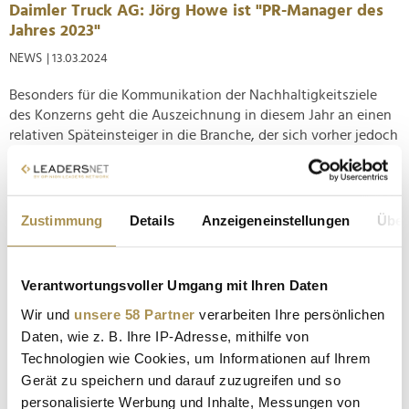
Daimler Truck AG: Jörg Howe ist "PR-Manager des
Jahres 2023"
NEWS
| 13.03.2024
Besonders für die Kommunikation der Nachhaltigkeitsziele
des Konzerns geht die Auszeichnung in diesem Jahr an einen
relativen Späteinsteiger in die Branche, der sich vorher jedoch
umfangreich im Fernsehen und Journalismus verdient
gemacht hat. In der globalen Entertainment-Welt sind die
großen Award...
Zustimmung
Details
Anzeigeneinstellungen
Über
Offerista lässt wieder "Frau Wenk" für sich
kommunizieren
Verantwortungsvoller Umgang mit Ihren Daten
NEWS
| 04.06.2023
Wir und
unsere 58 Partner
verarbeiten Ihre persönlichen
Daten, wie z. B. Ihre IP-Adresse, mithilfe von
Die Hamburger Kommunikationsberatung soll den Spezialist
für digitales Handelsmarketing bei der Lösung der "drei
Technologien wie Cookies, um Informationen auf Ihrem
größten Herausforderungen im Handel" unterstützen. "Frau
Gerät zu speichern und darauf zuzugreifen und so
Wenk" hat den PR-Etat der Offerista Group GmbH gewonnen
personalisierte Werbung und Inhalte, Messungen von