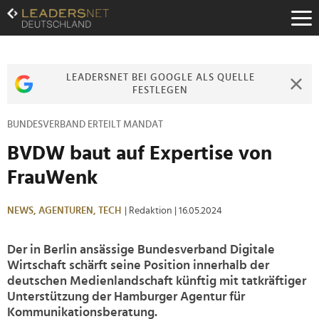
Zum
Inhalt
Zur
Fußzeilen-
Navigation
LEADERSNET BEI GOOGLE ALS QUELLE
Zur
FESTLEGEN
Hauptnavigation
BUNDESVERBAND ERTEILT MANDAT
BVDW baut auf Expertise von
FrauWenk
NEWS,
AGENTUREN,
TECH
| Redaktion
| 16.05.2024
Der in Berlin ansässige Bundesverband Digitale
Wirtschaft schärft seine Position innerhalb der
deutschen Medienlandschaft künftig mit tatkräftiger
Unterstützung der Hamburger Agentur für
Kommunikationsberatung.