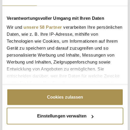
Verantwortungsvoller Umgang mit Ihren Daten
Wir und
unsere 58 Partner
verarbeiten Ihre persönlichen
* Pflichtfelder.
ABSENDEN
Daten, wie z. B. Ihre IP-Adresse, mithilfe von
Technologien wie Cookies, um Informationen auf Ihrem
Gerät zu speichern und darauf zuzugreifen und so
LEADERSNET.TV
personalisierte Werbung und Inhalte, Messungen von
Werbung und Inhalten, Zielgruppenforschung sowie
LAUTSCHALTEN
Entwicklung von Angeboten zu ermöglichen. Sie
entscheiden darüber, wer Ihre Daten für welche Zwecke
nutzt. Sie können Ihre Einwilligung jederzeit über die
Cookie-Erklärung oder durch Klicken auf das Privacy
Trigger Symbol ändern oder widerrufen
Cookies zulassen
Wenn Sie es erlauben, würden wir auch gerne:
Einstellungen verwalten
Informationen über Ihre geografische Lage
erfassen, welche bis auf einige Meter genau sein