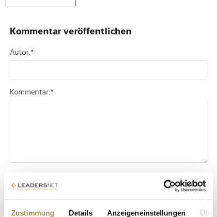
Kommentar veröffentlichen
Autor:
*
Kommentar:
*
Sicherheitscode bestätigen:
*
Zustimmung
Details
Anzeigeneinstellungen
Über