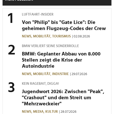
Partner führen diese Informationen möglicherweise mit
weiteren Daten zusammen, die Sie ihnen bereitgestellt
LUFTFAHRT-INSIDER
haben oder die sie im Rahmen Ihrer Nutzung der Dienste
gesammelt haben.
Von "Philip" bis "Gate Lice": Die
geheimen Flugzeug-Codes der Crew
NEWS,
MOBILITÄT,
TOURISMUS
| 02.08.2026
BMW VERLIERT SEINE SONDERROLLE
BMW: Geplanter Abbau von 8.000
Stellen zeigt die Krise der
Autoindustrie
NEWS,
MOBILITÄT,
INDUSTRIE
| 29.07.2026
KEIN RAGEBAIT, DIGGA!
Jugendwort 2026: Zwischen "Peak",
"Crashout" und dem Streit um
"Mehrzweckeier"
NEWS,
MEDIA,
KULTUR
| 28.07.2026