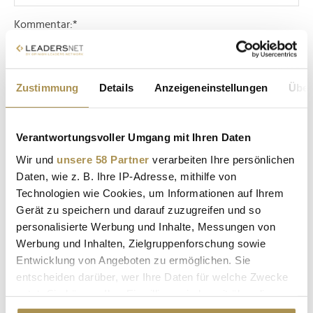
Kommentar:
*
Zustimmung
Details
Anzeigeneinstellungen
Über
Verantwortungsvoller Umgang mit Ihren Daten
Sicherheitscode bestätigen:
*
Wir und
unsere 58 Partner
verarbeiten Ihre persönlichen
Daten, wie z. B. Ihre IP-Adresse, mithilfe von
Technologien wie Cookies, um Informationen auf Ihrem
Gerät zu speichern und darauf zuzugreifen und so
personalisierte Werbung und Inhalte, Messungen von
Werbung und Inhalten, Zielgruppenforschung sowie
Entwicklung von Angeboten zu ermöglichen. Sie
entscheiden darüber, wer Ihre Daten für welche Zwecke
* Pflichtfelder.
ABSENDEN
nutzt. Sie können Ihre Einwilligung jederzeit über die
Cookie-Erklärung oder durch Klicken auf das Privacy