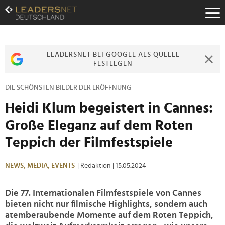
Zum
Inhalt
Zur
Fußzeilen-
Navigation
LEADERSNET BEI GOOGLE ALS QUELLE
Zur
FESTLEGEN
Hauptnavigation
DIE SCHÖNSTEN BILDER DER ERÖFFNUNG
Heidi Klum begeistert in Cannes:
Große Eleganz auf dem Roten
Teppich der Filmfestspiele
NEWS,
MEDIA,
EVENTS
| Redaktion
| 15.05.2024
Die 77. Internationalen Filmfestspiele von Cannes
bieten nicht nur filmische Highlights, sondern auch
atemberaubende Momente auf dem Roten Teppich,