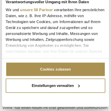
Verantwortungsvoller Umgang mit Ihren Daten
Offerista lässt wieder "Frau Wenk" für sich
kommunizieren
Wir und
unsere 58 Partner
verarbeiten Ihre persönlichen
Daten, wie z. B. Ihre IP-Adresse, mithilfe von
NEWS
| 04.06.2023
Technologien wie Cookies, um Informationen auf Ihrem
Die Hamburger Kommunikationsberatung soll den Spezialist
Gerät zu speichern und darauf zuzugreifen und so
für digitales Handelsmarketing bei der Lösung der "drei
personalisierte Werbung und Inhalte, Messungen von
größten Herausforderungen im Handel" unterstützen. "Frau
Werbung und Inhalten, Zielgruppenforschung sowie
Wenk" hat den PR-Etat der Offerista Group GmbH gewonnen
Entwicklung von Angeboten zu ermöglichen. Sie
und wird das Unternehmen mit Sitz in Berlin ab sofort bei
entscheiden darüber, wer Ihre Daten für welche Zwecke
seiner PR- und...
nutzt. Sie können Ihre Einwilligung jederzeit über die
Cookie-Erklärung oder durch Klicken auf das Privacy
"Frau Wenk" sichert sich PR-Etat von TripleLift in
Trigger Symbol ändern oder widerrufen
Cookies zulassen
Deutschland
Wenn Sie es erlauben, würden wir auch gerne:
NEWS
| 07.05.2023
Einstellungen verwalten
Informationen über Ihre geografische Lage
Die Hamburger Kommunikationsberatung soll den Adtech-
erfassen, welche bis auf einige Meter genau sein
Spezialisten als Problemlöser in der Post-Cookie-Welt
können
positionieren. Die Hamburger Kommunikationsberatung "Frau
Ihr Gerät durch aktives Scannen nach
Wenk" hat einen neuen PR-Etat gewonnen und kommuniziert