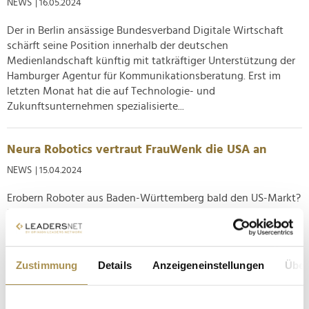
NEWS
| 16.05.2024
Der in Berlin ansässige Bundesverband Digitale Wirtschaft
schärft seine Position innerhalb der deutschen
Medienlandschaft künftig mit tatkräftiger Unterstützung der
Hamburger Agentur für Kommunikationsberatung. Erst im
letzten Monat hat die auf Technologie- und
Zukunftsunternehmen spezialisierte...
Neura Robotics vertraut FrauWenk die USA an
NEWS
| 15.04.2024
Erobern Roboter aus Baden-Württemberg bald den US-Markt?
In jedem Fall setzen die Experten von Neura Robotics ab
sofort auf die Dienste der Berliner Agentur-Dependance, um
jenseits des Atlantiks ein gutes Bild in der Öffentlichkeit
abzugeben. Der 15. April geht als guter Tag für die
Zustimmung
Details
Anzeigeneinstellungen
Über
beständige...