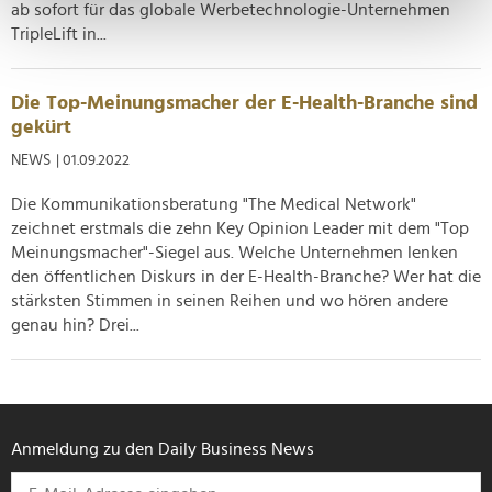
bestimmten Merkmalen (Fingerprinting) identifizieren
ab sofort für das globale Werbetechnologie-Unternehmen
Erfahren Sie mehr darüber, wie Ihre persönlichen Daten
TripleLift in...
verarbeitet werden, und legen Sie Ihre Präferenzen im
Abschnitt Einzelheiten
fest.
Die Top-Meinungsmacher der E-Health-Branche sind
gekürt
Wir verwenden Cookies, um Inhalte und Anzeigen zu
NEWS
| 01.09.2022
personalisieren, Funktionen für soziale Medien anbieten
zu können und die Zugriffe auf unsere Website zu
Die Kommunikationsberatung "The Medical Network"
analysieren. Außerdem geben wir Informationen zu Ihrer
zeichnet erstmals die zehn Key Opinion Leader mit dem "Top
Verwendung unserer Website an unsere Partner für
Meinungsmacher"-Siegel aus. Welche Unternehmen lenken
soziale Medien, Werbung und Analysen weiter. Unsere
den öffentlichen Diskurs in der E-Health-Branche? Wer hat die
Partner führen diese Informationen möglicherweise mit
stärksten Stimmen in seinen Reihen und wo hören andere
weiteren Daten zusammen, die Sie ihnen bereitgestellt
genau hin? Drei...
haben oder die sie im Rahmen Ihrer Nutzung der Dienste
gesammelt haben.
Anmeldung zu den Daily Business News