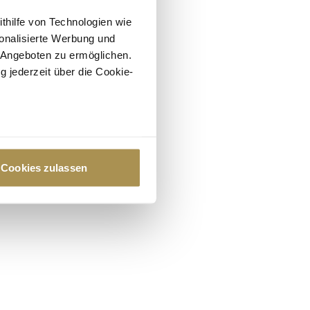
ithilfe von Technologien wie
onalisierte Werbung und
 Angeboten zu ermöglichen.
g jederzeit über die Cookie-
au sein können
zieren
Cookies zulassen
hre Präferenzen im
Abschnitt
 Medien anbieten zu können
hrer Verwendung unserer
 führen diese Informationen
ie im Rahmen Ihrer Nutzung