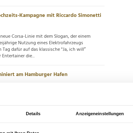
Hochzeits-Kampagne mit Riccardo Simonetti
e neue Corsa-Linie mit dem Slogan, der einem
eijährige Nutzung eines Elektrofahrzeugs
Tag dafür auf das klassische "Ja, ich will“
Entertainer die...
iniert am Hamburger Hafen
g endete am Freitag mit einer großzügigen
sich um besonders packende, innovative oder
Lösungen zur Verbreitung von Botschaften bemüht
Details
Anzeigeneinstellungen
rld with Creativity“...
g mit Ihren Daten