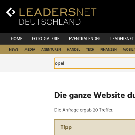
Zum
Inhalt
Zur
Fußzeilen-
Navigation
Zur
HOME
FOTO-GALERIE
EVENTKALENDER
LEADERSNET
Hauptnavigation
NEWS
MEDIA
AGENTUREN
HANDEL
TECH
FINANZEN
MOBILI
Die ganze Website d
Die Anfrage ergab 20 Treffer.
Tipp