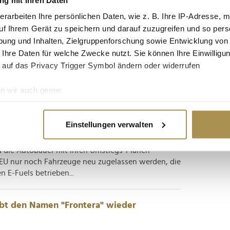
omeback des Opel Frontera
erarbeiten Ihre persönlichen Daten, wie z. B. Ihre IP-Adresse, m
uf Ihrem Gerät zu speichern und darauf zuzugreifen und so pers
sselsheimer Traditionshersteller den Opel Frontera
ung und Inhalten, Zielgruppenforschung sowie Entwicklung von
 Branding weist der Geländewagen zahlreiche
 Ihre Daten für welche Zwecke nutzt. Sie können Ihre Einwilligun
auf – angefangen beim zeitgemäßen Antrieb. In
 auf das Privacy Trigger Symbol ändern oder widerrufen
inem Reboot...
n wir auch gerne:
m Verbrenner-Aus
re geografische Lage erfassen, welche bis auf einige Meter gen
es Scannen nach bestimmten Merkmalen (Fingerprinting) identifi
Einstellungen verwalten
ie Ihre persönlichen Daten verarbeitet werden, und legen Sie I
ine neuen Autos mit Verbrenner-Motor mehr
d die Autobauer mit ihren Umstiegs-Plänen
r EU nur noch Fahrzeuge neu zugelassen werden, die
nhalte und Anzeigen zu personalisieren, Funktionen für soziale
 E-Fuels betrieben...
Website zu analysieren. Außerdem geben wir Informationen zu I
r soziale Medien, Werbung und Analysen weiter. Unsere Partner
 Daten zusammen, die Sie ihnen bereitgestellt haben oder die s
ebt den Namen "Frontera" wieder
n.