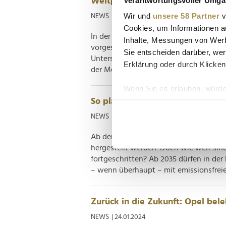
Weltpremiere in Istanbul: Das C
Wir und
unsere 58 Partner
v
NEWS
| 14.05.2024
Cookies, um Informationen a
In der türkischen Metropole hat der Rü
Inhalte, Messungen von Werb
vorgestellt. Trotz wiederverwendetem
Sie entscheiden darüber, wer
Unterschiede zum alten Namensvetter 
Erklärung oder durch Klicken
der Medienwelt würde man wohl von e
Wenn Sie es erlauben, würde
So planen Autohersteller bis zu
Informationen über Ih
Ihr Gerät durch aktiv
NEWS
| 03.04.2024
Erfahren Sie mehr darüber, w
Ab dem Jahr 2035 dürfen in der EU ke
Einzelheiten
fest.
hergestellt werden. Doch wie weit sin
fortgeschritten? Ab 2035 dürfen in de
Wir verwenden Cookies, um I
– wenn überhaupt – mit emissionsfreien
und die Zugriffe auf unsere 
Website an unsere Partner fü
möglicherweise mit weiteren
Zurück in die Zukunft: Opel bel
der Dienste gesammelt habe
NEWS
| 24.01.2024