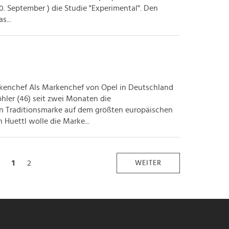
0. September ) die Studie "Experimental". Den
s...
rkenchef Als Markenchef von Opel in Deutschland
hler (46) seit zwei Monaten die
hen Traditionsmarke auf dem größten europäischen
Huettl wolle die Marke...
1
2
WEITER