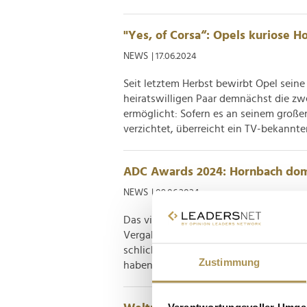
"Yes, of Corsa“: Opels kuriose 
NEWS
| 17.06.2024
Seit letztem Herbst bewirbt Opel sein
heiratswilligen Paar demnächst die zw
ermöglicht: Sofern es an seinem großen 
verzichtet, überreicht ein TV-bekannter 
ADC Awards 2024: Hornbach dom
NEWS
| 09.06.2024
Das viertägige ADC Festival in Hambur
Vergabe von Awards an Kreative, die 
schlichtweg hochklassig umgesetzte 
Zustimmung
haben. Unter dem Motto "Change the Wo
Verantwortungsvoller Umgan