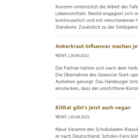
Konzern unterstützt die Arbeit der Ta
Lebensmitteln. Nestlé engagiert sich i
kontinuierlich und mit verschiedenen 
Standorte. Zusätzlich zu der Geldspende
Ankerkraut-Influencer machen j
NEWS
| 29.09.2022
Die Partner hatten sich nach dem Ver
Die Übernahme des Gewürze-Start-ups 
Aufsehen gesorgt: Das Hamburger Unte
einstecken, dass der umstrittene Konzer
KitKat gibt's jetzt auch vegan
NEWS
| 30.08.2022
Neue Variante des Schokoladen-Klassi
er nach Deutschland: Schoko-Fans kön