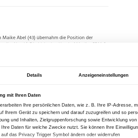
n Maike Abel (43) übernahm die Position der
teller Nestlé. Die bisherige Head of Media, CRM &
sher Digital & Corporate Marketing Director bei
..
Details
Anzeigeneinstellungen
g mit Ihren Daten
n: Geschäftsführer Zu Jahresbeginn übernahm
erarbeiten Ihre persönlichen Daten, wie z. B. Ihre IP-Adresse, m
 Geschäftsführers von Nespresso Deutschland von
uf Ihrem Gerät zu speichern und darauf zuzugreifen und so pers
t 2018 in Richtung Agilität,
und Inklusion entwickeln konnte....
ung und Inhalten, Zielgruppenforschung sowie Entwicklung von
 Ihre Daten für welche Zwecke nutzt. Sie können Ihre Einwilligun
 auf das Privacy Trigger Symbol ändern oder widerrufen