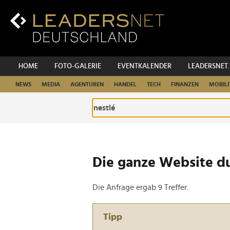
Zum
Inhalt
Zur
Fußzeilen-
Navigation
Zur
HOME
FOTO-GALERIE
EVENTKALENDER
LEADERSNET
Hauptnavigation
NEWS
MEDIA
AGENTUREN
HANDEL
TECH
FINANZEN
MOBILI
Die ganze Website d
Die Anfrage ergab 9 Treffer.
Tipp