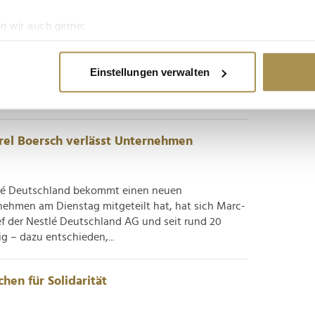
n wir auch gerne:
re geografische Lage erfassen, welche bis auf einige Meter gen
: Vorstandsvorsitzender Die Nestlé Deutschland
es Scannen nach bestimmten Merkmalen (Fingerprinting) identifi
lexander von Maillot (51) mit 1. März 2023 zum
Einstellungen verwalten
ie Ihre persönlichen Daten verarbeitet werden, und legen Sie I
svorsitzenden des Nahrungsmittelunternehmens
m Aufstieg...
nhalte und Anzeigen zu personalisieren, Funktionen für soziale
rel Boersch verlässt Unternehmen
Website zu analysieren. Außerdem geben wir Informationen zu I
r soziale Medien, Werbung und Analysen weiter. Unsere Partner
 Daten zusammen, die Sie ihnen bereitgestellt haben oder die s
stlé Deutschland bekommt einen neuen
n.
nehmen am Dienstag mitgeteilt hat, hat sich Marc-
ef der Nestlé Deutschland AG und seit rund 20
g – dazu entschieden,...
hen für Solidarität