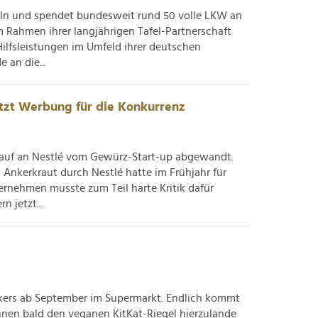
feln und spendet bundesweit rund 50 volle LKW an
m Rahmen ihrer langjährigen Tafel-Partnerschaft
Hilfsleistungen im Umfeld ihrer deutschen
 an die...
etzt Werbung für die Konkurrenz
kauf an Nestlé vom Gewürz-Start-up abgewandt.
Ankerkraut durch Nestlé hatte im Frühjahr für
rnehmen musste zum Teil harte Kritik dafür
n jetzt...
kers ab September im Supermarkt. Endlich kommt
nen bald den veganen KitKat-Riegel hierzulande