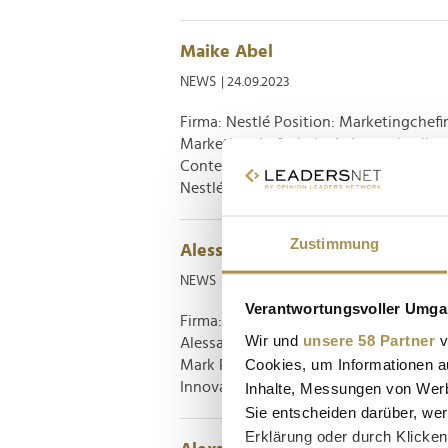
Maike Abel
NEWS
| 24.09.2023
Firma: Nestlé Position: Marketingchefi
Marketingchefin beim Lebensmittelhers
Content folgt auf Jolanda Schwirtz, bi
Nestlé in Deutschland. Die diplomierte.
Zustimmung
Alessandro Piccinini
NEWS
| 26.04.2023
Verantwortungsvoller Umgan
Firma: Nespresso Deutschland Positio
Wir und
unsere 58 Partner
v
Alessandro Piccinini die Position des
Cookies, um Informationen a
Mark Ruijgrok, der das Unternehmen sei
Innovationsmentalität, Verantwortung 
Inhalte, Messungen von Werb
Sie entscheiden darüber, wer
Erklärung oder durch Klicken