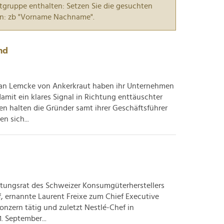
tgruppe enthalten: Setzen Sie die gesuchten
n: zb "Vorname Nachname".
nd
fan Lemcke von Ankerkraut haben ihr Unternehmen
amit ein klares Signal in Richtung enttäuschter
en halten die Gründer samt ihrer Geschäftsführer
n sich...
ltungsrat des Schweizer Konsumgüterherstellers
f, ernannte Laurent Freixe zum Chief Executive
Konzern tätig und zuletzt Nestlé-Chef in
. September...