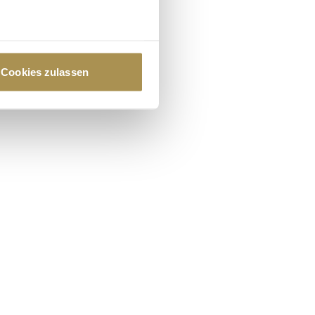
au sein können
zieren
Cookies zulassen
hre Präferenzen im
Abschnitt
 Medien anbieten zu können
hrer Verwendung unserer
 führen diese Informationen
ie im Rahmen Ihrer Nutzung