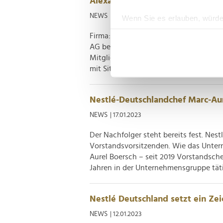
Alexander von Maillot
NEWS
| 27.03.2023
Wenn Sie es erlauben, würde
Informationen über Ih
Firma: Nestlé Deutschland AG Position
Ihr Gerät durch aktiv
AG bestellte den erfahrenen Manager A
Erfahren Sie mehr darüber, w
Mitglied des Vorstands und Vorstand
mit Sitz in Frankfurt am Main. Vor seine
Einzelheiten
fest.
Wir verwenden Cookies, um I
Nestlé-Deutschlandchef Marc-Au
und die Zugriffe auf unsere 
NEWS
| 17.01.2023
Website an unsere Partner fü
möglicherweise mit weiteren
Der Nachfolger steht bereits fest. Ne
der Dienste gesammelt habe
Vorstandsvorsitzenden. Wie das Unter
Aurel Boersch – seit 2019 Vorstandsch
Jahren in der Unternehmensgruppe täti
Nestlé Deutschland setzt ein Zeic
NEWS
| 12.01.2023