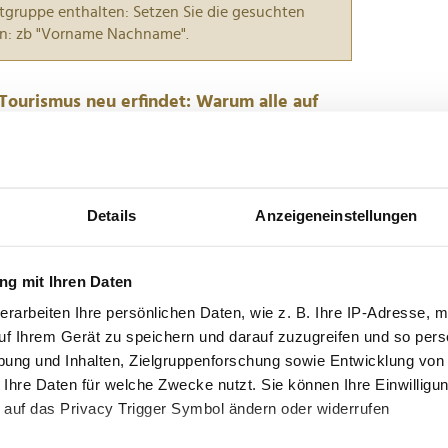
tgruppe enthalten: Setzen Sie die gesuchten
n: zb "Vorname Nachname".
ourismus neu erfindet: Warum alle auf
wie Mykonos und Santorin zunehmend mit den
Details
Anzeigeneinstellungen
s kämpfen, positioniert sich das 2024 eröffnete
andros als Vorzeigemodell für die Zukunft des
nter dem...
g mit Ihren Daten
erarbeiten Ihre persönlichen Daten, wie z. B. Ihre IP-Adresse, m
 neue Hotels eröffnen
uf Ihrem Gerät zu speichern und darauf zuzugreifen und so pers
ung und Inhalten, Zielgruppenforschung sowie Entwicklung von
 Ihre Daten für welche Zwecke nutzt. Sie können Ihre Einwilligun
s International startet 2026 eine
 auf das Privacy Trigger Symbol ändern oder widerrufen
anche voller Superlativen heraussticht. Gleich 23
röffnen – von Bali bis Buenos Aires, von den