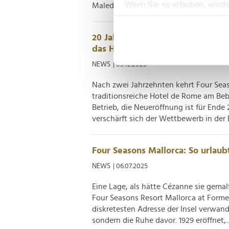
Wenn Sie es erlauben, würde
Malediven bis zu den Seychellen. Währ
Informationen über Ih
Ihr Gerät durch aktiv
20 Jahre später: Four Seasons k
Erfahren Sie mehr darüber, w
das Hotel de Rome
Einzelheiten
fest.
NEWS
| 03.12.2025
Wir verwenden Cookies, um I
Nach zwei Jahrzehnten kehrt Four Sea
und die Zugriffe auf unsere 
traditionsreiche Hotel de Rome am Be
Website an unsere Partner fü
Betrieb, die Neueröffnung ist für Ende
möglicherweise mit weiteren
verschärft sich der Wettbewerb in der Be
der Dienste gesammelt habe
Four Seasons Mallorca: So urlaubt
NEWS
| 06.07.2025
Eine Lage, als hätte Cézanne sie gemal
Four Seasons Resort Mallorca at Form
diskretesten Adresse der Insel verwand
sondern die Ruhe davor. 1929 eröffnet,..