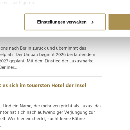
n wir auch gerne:
end andere Ketten...
re geografische Lage erfassen, welche bis auf einige Meter gen
es Scannen nach bestimmten Merkmalen (Fingerprinting) identifi
ehrt nach Berlin zurück – und übernimmt
Einstellungen verwalten
ie Ihre persönlichen Daten verarbeitet werden, und legen Sie I
nhalte und Anzeigen zu personalisieren, Funktionen für soziale
sons nach Berlin zurück und übernimmt das
Website zu analysieren. Außerdem geben wir Informationen zu I
belplatz. Der Umbau beginnt 2026 bei laufendem
r soziale Medien, Werbung und Analysen weiter. Unsere Partner
 2027 geplant. Mit dem Einstieg der Luxusmarke
 Daten zusammen, die Sie ihnen bereitgestellt haben oder die s
rliner...
n.
 es sich im teuersten Hotel der Insel
t. Und ein Name, der mehr verspricht als Luxus: das
entor hat sich nach aufwendiger Verjüngung zur
elt. Wer hier eincheckt, sucht keine Bühne –
.