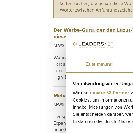
Seiten suchen, die genau diese Wor
Wörter zwischen Anführungszeiche
Der Werbe-Guru, der den Luxus-T
dieses Hotel fliegen
NEWS
| 24.06.2026
Während die griechischen Klassiker 
Zustimmung
Herausforderungen des Massentourismu
Luxushotel Gundari auf der Insel Foleg
High-End-Tourismus. Das Besondere: Hi
Verantwortungsvoller Umgan
Wir und
unsere 58 Partner
v
Meliá will im kommenden Jahr 23
Cookies, um Informationen a
NEWS
| 08.12.2025
Inhalte, Messungen von Werb
Sie entscheiden darüber, wer
Der spanische Hotelkonzern Meliá Hotel
Erklärung oder durch Klicken
Expansionsrunde, die selbst in einer Br
neue Hotels will die Gruppe weltweit e