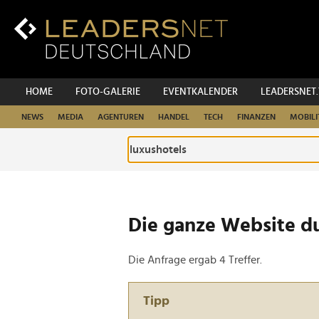
Zum
Inhalt
Zur
Fußzeilen-
Navigation
Zur
HOME
FOTO-GALERIE
EVENTKALENDER
LEADERSNET
Hauptnavigation
NEWS
MEDIA
AGENTUREN
HANDEL
TECH
FINANZEN
MOBILI
Die ganze Website d
Die Anfrage ergab 4 Treffer.
Tipp