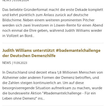
NEWS
| 05.08.2024
Verwendung unserer Website an unsere Partner für
soziale Medien, Werbung und Analysen weiter. Unsere
Das beliebte Gründerformat macht die erste Dekade komplett
Partner führen diese Informationen möglicherweise mit
und kehrt pünktlich zum Anlass zurück auf deutsche
weiteren Daten zusammen, die Sie ihnen bereitgestellt
Bildschirme. Neben einem weiteren prominenten Pitcher
haben oder die sie im Rahmen Ihrer Nutzung der Dienste
werden sich zwei Investoren in Löwen-Rente für einen Abend
gesammelt haben.
noch einmal die Ehre geben, während Judith Williams wieder
in Vollzeit an Bord...
Judith Williams unterstützt #bademantelchallenge
der Deutschen Demenzhilfe
NEWS
| 11.09.2023
In Deutschland sind derzeit etwa 1,8 Millionen Menschen von
Alzheimer oder anderen Formen der Demenz betroffen, und
die Zahlen steigen kontinuierlich an. Um auf diese
besorgniserregende Situation aufmerksam zu machen, wurde
die bundesweite Aktion "#bademantelchallenge - Für ein
Leben ohne Demenz" ins...