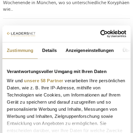
Wochenende in München, wo so unterschiedliche Koryphäen
wie...
Die Höhle der Löwen: Neues Konzept und
prominente Gäste
NEWS
| 18.08.2025
Zustimmung
Details
Anzeigeneinstellungen
Über
Wer über ein Abonnement bei RTL+ verfügt, kann sich ab
sofort mit der neuen Herbststaffel der populären
Gründershow "Die Höhle der Löwen" vertraut machen.
Verantwortungsvoller Umgang mit Ihren Daten
Geduldige Liebhaber des linearen Fernsehens warten noch bis
Wir und
unsere 58 Partner
verarbeiten Ihre persönlichen
zum 25. August, wobei sie sich neben einer langerwarteten
Daten, wie z. B. Ihre IP-Adresse, mithilfe von
Rückkehr auch auf Feintuning...
Technologien wie Cookies, um Informationen auf Ihrem
Gerät zu speichern und darauf zuzugreifen und so
Christian Miele betritt "Die Höhle der Löwen"
personalisierte Werbung und Inhalte, Messungen von
NEWS
| 18.03.2025
Werbung und Inhalten, Zielgruppenforschung sowie
Entwicklung von Angeboten zu ermöglichen. Sie
In etwas mehr als einem Monat pitchen aufstrebende
entscheiden darüber, wer Ihre Daten für welche Zwecke