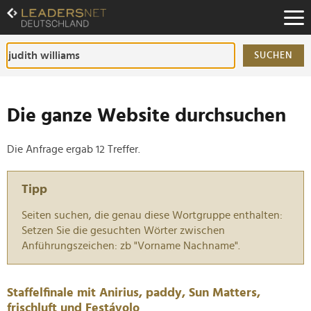
Zum
Inhalt
Zur
Fußzeilen-
SUCHEN
Navigation
Zur
Hauptnavigation
Die ganze Website durchsuchen
Die Anfrage ergab 12 Treffer.
Tipp
Seiten suchen, die genau diese Wortgruppe enthalten:
Setzen Sie die gesuchten Wörter zwischen
Anführungszeichen: zb "Vorname Nachname".
Staffelfinale mit Anirius, paddy, Sun Matters,
frischluft und Festávolo