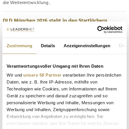
die Weiterentwicklung...
DLD München 2026 steht in den Startlöchern
NEWS
| 09.12.2025
Mit ihrer 21. Ausgabe eröffnet die Digitalkonferenz DLD im
Zustimmung
Details
Anzeigeneinstellungen
Über
Januar Münchener Innovationsjahr. Die Veranstaltung hat
sich längst zum zentralen Treffpunkt für Vordenker aus
Technologie, Wissenschaft, Kultur und Wirtschaft entwickelt,
Verantwortungsvoller Umgang mit Ihren Daten
sodass einmal mehr hochrelevante Referenten erwartet
werden dürfen....
Wir und
unsere 58 Partner
verarbeiten Ihre persönlichen
Daten, wie z. B. Ihre IP-Adresse, mithilfe von
Technologien wie Cookies, um Informationen auf Ihrem
Burgenland wirbt mit Werten, Wein und Weitblick
Gerät zu speichern und darauf zuzugreifen und so
für sich
personalisierte Werbung und Inhalte, Messungen von
NEWS
| 27.10.2025
Werbung und Inhalten, Zielgruppenforschung sowie
Entwicklung von Angeboten zu ermöglichen. Sie
Die Tourismus-Strategie 2030 des Burgenlands wurde in
entscheiden darüber, wer Ihre Daten für welche Zwecke
einem breit angelegten Beteiligungsprozess erstellt und soll