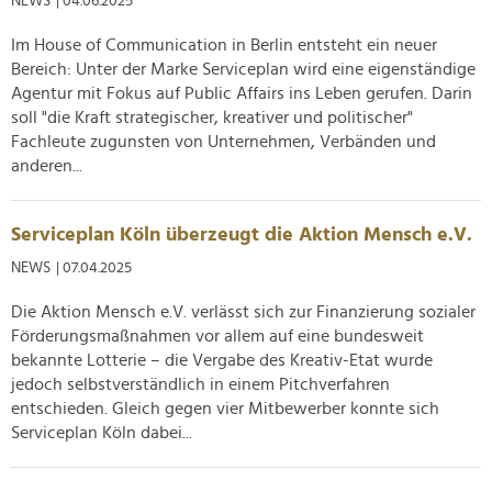
NEWS
| 04.06.2025
soziale Medien, Werbung und Analysen weiter. Unsere
Im House of Communication in Berlin entsteht ein neuer
Partner führen diese Informationen möglicherweise mit
Bereich: Unter der Marke Serviceplan wird eine eigenständige
weiteren Daten zusammen, die Sie ihnen bereitgestellt
Agentur mit Fokus auf Public Affairs ins Leben gerufen. Darin
haben oder die sie im Rahmen Ihrer Nutzung der Dienste
soll "die Kraft strategischer, kreativer und politischer"
gesammelt haben.
Fachleute zugunsten von Unternehmen, Verbänden und
anderen...
Serviceplan Köln überzeugt die Aktion Mensch e.V.
NEWS
| 07.04.2025
Die Aktion Mensch e.V. verlässt sich zur Finanzierung sozialer
Förderungsmaßnahmen vor allem auf eine bundesweit
bekannte Lotterie – die Vergabe des Kreativ-Etat wurde
jedoch selbstverständlich in einem Pitchverfahren
entschieden. Gleich gegen vier Mitbewerber konnte sich
Serviceplan Köln dabei...