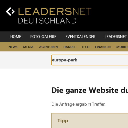
Zum
Inhalt
Zur
Fußzeilen-
Navigation
Zur
HOME
FOTO-GALERIE
EVENTKALENDER
LEADERSNET
Hauptnavigation
NEWS
MEDIA
AGENTUREN
HANDEL
TECH
FINANZEN
MOBILI
Die ganze Website d
Die Anfrage ergab 11 Treffer.
Tipp