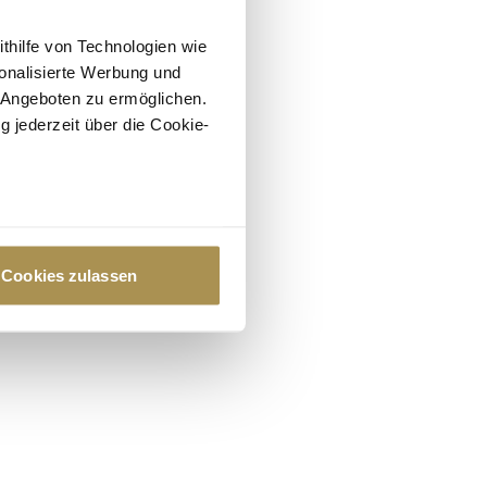
ithilfe von Technologien wie
onalisierte Werbung und
 Angeboten zu ermöglichen.
g jederzeit über die Cookie-
au sein können
zieren
Cookies zulassen
hre Präferenzen im
Abschnitt
 Medien anbieten zu können
hrer Verwendung unserer
 führen diese Informationen
ie im Rahmen Ihrer Nutzung