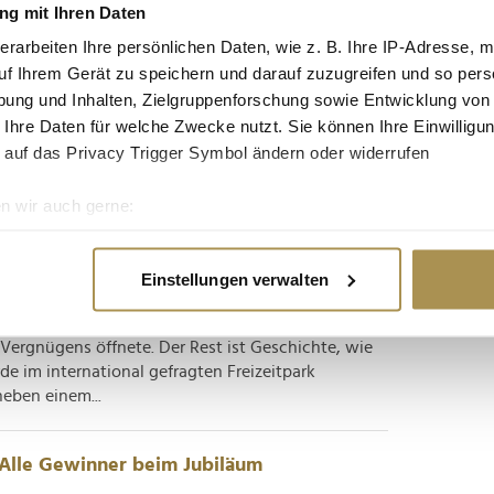
hterbahnen: Deutschland weiter auf
g mit Ihren Daten
erarbeiten Ihre persönlichen Daten, wie z. B. Ihre IP-Adresse, m
uf Ihrem Gerät zu speichern und darauf zuzugreifen und so pers
ung und Inhalten, Zielgruppenforschung sowie Entwicklung von
rden die Golden Ticket Awards an Freizeit- und
 Ihre Daten für welche Zwecke nutzt. Sie können Ihre Einwilligun
ttraktionen vergeben. In der Königskategorie
 auf das Privacy Trigger Symbol ändern oder widerrufen
 Konkurrenz dank global bekannter Marken
dieses Jahr schon...
n wir auch gerne:
re geografische Lage erfassen, welche bis auf einige Meter gen
erungen und bekannte Gratulanten
es Scannen nach bestimmten Merkmalen (Fingerprinting) identifi
Einstellungen verwalten
ie Ihre persönlichen Daten verarbeitet werden, und legen Sie I
50. Mal gejährt, dass der Europa-Park in Rust
 Vergnügens öffnete. Der Rest ist Geschichte, wie
e im international gefragten Freizeitpark
nhalte und Anzeigen zu personalisieren, Funktionen für soziale
neben einem...
Website zu analysieren. Außerdem geben wir Informationen zu I
r soziale Medien, Werbung und Analysen weiter. Unsere Partner
 Daten zusammen, die Sie ihnen bereitgestellt haben oder die s
Alle Gewinner beim Jubiläum
n.