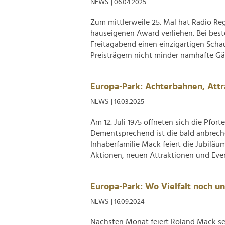
NEWS
| 06.04.2025
Zum mittlerweile 25. Mal hat Radio Re
hauseigenen Award verliehen. Bei best
Freitagabend einen einzigartigen Sch
Preisträgern nicht minder namhafte Gäst
Europa-Park: Achterbahnen, Attr
NEWS
| 16.03.2025
Am 12. Juli 1975 öffneten sich die Pfor
Dementsprechend ist die bald anbreche
Inhaberfamilie Mack feiert die Jubiläu
Aktionen, neuen Attraktionen und Even
Europa-Park: Wo Vielfalt noch unp
NEWS
| 16.09.2024
Nächsten Monat feiert Roland Mack se