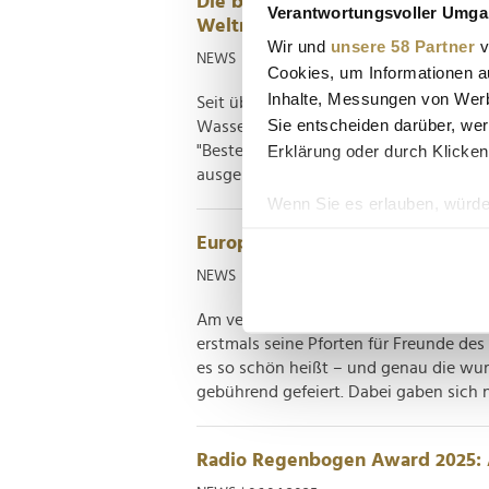
Die besten Freizeitparks und Ac
Verantwortungsvoller Umgan
Weltniveau
Wir und
unsere 58 Partner
v
NEWS
| 09.09.2025
Cookies, um Informationen a
Inhalte, Messungen von Werb
Seit über einem Vierteljahrhundert we
Sie entscheiden darüber, wer
Wasserparks sowie die dazugehörigen A
Erklärung oder durch Klicken
"Bester Freizeitpark der Welt" ist die
ausgeprägt – und doch geht der Award 
Wenn Sie es erlauben, würde
Informationen über Ih
Europa-Park ist 50: Große Erinn
Ihr Gerät durch aktiv
NEWS
| 13.07.2025
Erfahren Sie mehr darüber, w
Einzelheiten
fest.
Am vergangen Samstag hat es sich zum 
erstmals seine Pforten für Freunde des
es so schön heißt – und genau die wurd
Wir verwenden Cookies, um I
gebührend gefeiert. Dabei gaben sich 
und die Zugriffe auf unsere 
Website an unsere Partner fü
möglicherweise mit weiteren
Radio Regenbogen Award 2025: 
der Dienste gesammelt habe