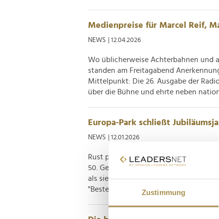
Medienpreise für Marcel Reif, Ma
NEWS
| 12.04.2026
Wo üblicherweise Achterbahnen und an
standen am Freitagabend Anerkennun
Mittelpunkt: Die 26. Ausgabe der Rad
über die Bühne und ehrte neben nationa
Europa-Park schließt Jubiläumsj
NEWS
| 12.01.2026
Rust präsentiert ein Resümee mit Ausr
50. Geburtstags vermelden die Betreib
als sieben Millionen vergnügungslusti
"Beste Freizeitpark der Welt" (laut Golde
Zustimmung