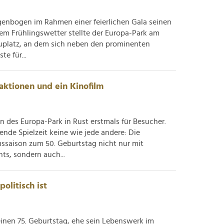
genbogen im Rahmen einer feierlichen Gala seinen
em Frühlingswetter stellte der Europa-Park am
auplatz, an dem sich neben den prominenten
e für...
aktionen und ein Kinofilm
ten des Europa-Park in Rust erstmals für Besucher.
nde Spielzeit keine wie jede andere: Die
mssaison zum 50. Geburtstag nicht nur mit
ts, sondern auch...
olitisch ist
inen 75. Geburtstag, ehe sein Lebenswerk im