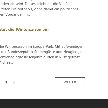
t alt wird. Dieses zelebriert die Vielfalt
lteten Freizeitparks, ohne damit ein politisches
en Vorgängen in...
utet die Wintersaison ein
e Wintersaison im Europa-Park. Mit aufwändigen
rk der Bundesrepublik Stammgäste und Neugierige
ndemiebedingte Krisenjahre dürfen in Rust getrost
chael...
1
2
WEITER