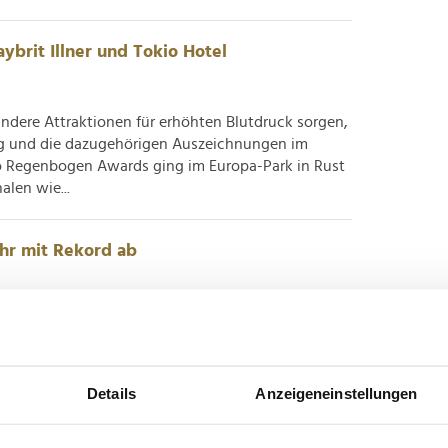
ybrit Illner und Tokio Hotel
dere Attraktionen für erhöhten Blutdruck sorgen,
g und die dazugehörigen Auszeichnungen im
io Regenbogen Awards ging im Europa-Park in Rust
len wie...
ahr mit Rekord ab
ufezeichen: Nach einer Saison ganz im Zeichen des
er des Europa-Park nun, dass 2025 erstmals mehr
ge Menschen zu Gast waren. Damit übertrifft der
n...
Details
Anzeigeneinstellungen