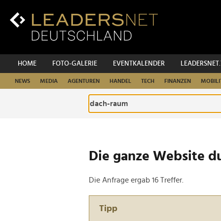
Zum
Inhalt
Zur
Fußzeilen-
Navigation
Zur
HOME
FOTO-GALERIE
EVENTKALENDER
LEADERSNET
Hauptnavigation
NEWS
MEDIA
AGENTUREN
HANDEL
TECH
FINANZEN
MOBILI
Die ganze Website d
Die Anfrage ergab 16 Treffer.
Tipp