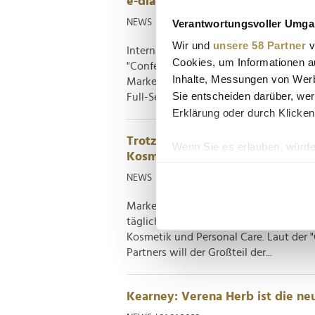
e-dialog lädt zur 12. Google Ana
Verantwortungsvoller Umgan
NEWS
| 22.03.2023
Wir und
unsere 58 Partner
v
Internationale Speaker von Google, e-
Cookies, um Informationen a
"Conference Day" im Wiener Schloss Sc
Inhalte, Messungen von Werb
Marketing mit der Google Cloud & Mark
Sie entscheiden darüber, wer
Full-Service-Agentur für data-driven...
Erklärung oder durch Klicken
Trotz hoher Inflation: Konsument
Wenn Sie es erlauben, würde
Kosmetikprodukte tiefer in die T
Informationen über Ih
NEWS
| 09.02.2023
Ihr Gerät durch aktiv
Erfahren Sie mehr darüber, w
Markenloyalität ist bei Beauty-Produkt
Einzelheiten
fest.
täglichen Bedarfs. Die Inflation hat ka
Kosmetik und Personal Care. Laut der 
Partners will der Großteil der...
Wir verwenden Cookies, um I
und die Zugriffe auf unsere 
Website an unsere Partner fü
Kearney: Verena Herb ist die ne
möglicherweise mit weiteren