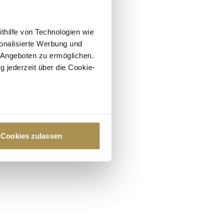
ithilfe von Technologien wie
onalisierte Werbung und
 Angeboten zu ermöglichen.
g jederzeit über die Cookie-
au sein können
zieren
Cookies zulassen
hre Präferenzen im
Abschnitt
 Medien anbieten zu können
hrer Verwendung unserer
 führen diese Informationen
ie im Rahmen Ihrer Nutzung