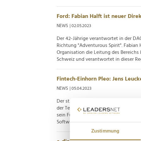
Ford: Fabian Halft ist neuer Dir
NEWS
| 02.05.2023
Der 42-Jährige verantwortet in der DA
Richtung "Adventurous Spirit". Fabian H
Organisation die Leitung des Bereichs
Schweiz und verantwortet in dieser Reg
Fintech-Einhorn Pleo: Jens Leuc
NEWS
| 05.04.2023
Der studierte IT-Ingenieur verfügt übe
der Tech-Branche und war unter andere
sein Führungsteam: Jens Leucke, zuvo
Softwareunternehmens Freshworks, schl
Zustimmung