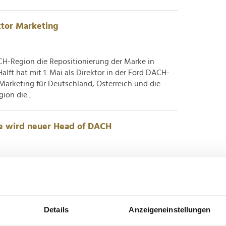
ektor Marketing
CH-Region die Repositionierung der Marke in
alft hat mit 1. Mai als Direktor in der Ford DACH-
 Marketing für Deutschland, Österreich und die
ion die...
ke wird neuer Head of DACH
r mehr als ein Jahrzehnt an Führungserfahrung in
m bei Dell und Freshworks aktiv. Pleo erweitert
r General Manager und Head of Sales DACH des
ießt sich...
Details
Anzeigeneinstellungen