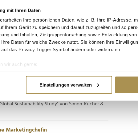
lytics Conference
g mit Ihren Daten
erarbeiten Ihre persönlichen Daten, wie z. B. Ihre IP-Adresse, m
dialog, AB Tasty und Lunapark vermitteln beim
uf Ihrem Gerät zu speichern und darauf zuzugreifen und so pers
hönbrunn in über 20 Talks Insights zu Digital
ung und Inhalten, Zielgruppenforschung sowie Entwicklung von
eting Platform. Die von der international tätigen
 Ihre Daten für welche Zwecke nutzt. Sie können Ihre Einwilligun
 auf das Privacy Trigger Symbol ändern oder widerrufen
en bereit, für nachhaltige
n wir auch gerne:
asche zu...
re geografische Lage erfassen, welche bis auf einige Meter gen
es Scannen nach bestimmten Merkmalen (Fingerprinting) identifi
Einstellungen verwalten
ie Ihre persönlichen Daten verarbeitet werden, und legen Sie I
en deutlich höher als bei anderen Gütern des
um Einfluss auf den Nachhaltigkeitstrend bei
"Global Sustainability Study" von Simon-Kucher &
nhalte und Anzeigen zu personalisieren, Funktionen für soziale
Website zu analysieren. Außerdem geben wir Informationen zu I
r soziale Medien, Werbung und Analysen weiter. Unsere Partner
ue Marketingchefin
 Daten zusammen, die Sie ihnen bereitgestellt haben oder die s