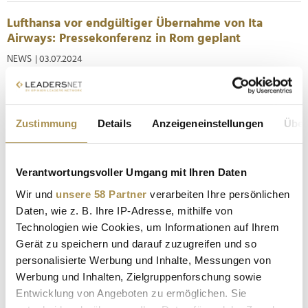
Lufthansa vor endgültiger Übernahme von Ita
Airways: Pressekonferenz in Rom geplant
NEWS
| 03.07.2024
Die Übernahme der italienischen Staatsairline Ita Airways
durch die Lufthansa könnte schon heute offiziell verkündet
werden. Die italienische Regierung hat gemeinsam mit
Zustimmung
Details
Anzeigeneinstellungen
Über
Lufthansa eine Pressekonferenz anberaumt, auf der Details
zur Transaktion erwartet werden. Die Pressekonferenz, die für
12:30 Uhr...
Verantwortungsvoller Umgang mit Ihren Daten
Wir und
unsere 58 Partner
verarbeiten Ihre persönlichen
"CEO-Echo": Leser zeigen wenig Interesse an
Daten, wie z. B. Ihre IP-Adresse, mithilfe von
Content über Vorstandschefs
Technologien wie Cookies, um Informationen auf Ihrem
NEWS
| 15.06.2023
Gerät zu speichern und darauf zuzugreifen und so
personalisierte Werbung und Inhalte, Messungen von
Im Mai ging die Interaktion mit den Inhalten der Entscheider
Werbung und Inhalten, Zielgruppenforschung sowie
im Vergleich zum Vormonat um 90 Prozent zurück. CEO-
Entwicklung von Angeboten zu ermöglichen. Sie
Content begeisterte im Mai nur wenige Leser:innen: Die