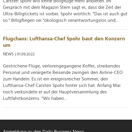
Carsten Spohr will keine Billigflüge mehr anbieten. Im
Verwendung unserer Website an unsere Partner für
Gespräch mit dem Magazin Stern sagt er, dass die Zeit der
soziale Medien, Werbung und Analysen weiter. Unsere
Ultra-Billigtickets ist vorbei. Spohr wörtlich: "Das ist auch gut
Partner führen diese Informationen möglicherweise mit
so." Billigfliegen sei "ökologisch verantwortungslos und...
weiteren Daten zusammen, die Sie ihnen bereitgestellt
haben oder die sie im Rahmen Ihrer Nutzung der Dienste
Flugchaos: Lufthansa-Chef Spohr baut den Konzern
gesammelt haben.
um
NEWS
| 01.09.2022
Gestrichene Flüge, verlorengegangene Koffer, streikendes
Personal und verärgerte Reisende zwingen den Airline-CEO
zum Handeln. Es ist ein ereignisreicher Sommer, den
Lufthansa-Chef Carsten Spohr hinter sich hat. Anfang Mai
noch verkündete er auf der Hauptversammlung des
Luftfahrtkonzerns: "Wir haben...
Anmeldung zu den Daily Business News