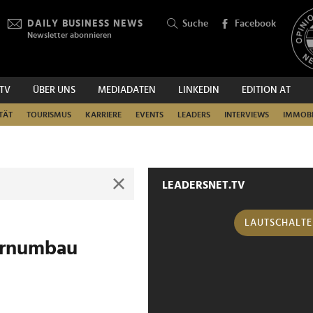
DAILY BUSINESS NEWS
Suche
Facebook
Newsletter abonnieren
.TV
ÜBER UNS
MEDIADATEN
LINKEDIN
EDITION AT
SUCHEN
TÄT
TOURISMUS
KARRIERE
EVENTS
LEADERS
INTERVIEWS
IMMOBI
LEADERSNET.TV
LAUTSCHALT
zernumbau