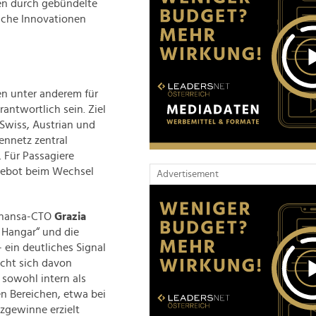
len durch gebündelte
sche Innovationen
ten unter anderem für
antwortlich sein. Ziel
 Swiss, Austrian und
kennetz zentral
. Für Passagiere
gebot beim Wechsel
Advertisement
fthansa-CTO
Grazia
 Hangar“ und die
ein deutliches Signal
icht sich davon
 sowohl intern als
n Bereichen, etwa bei
nzgewinne erzielt