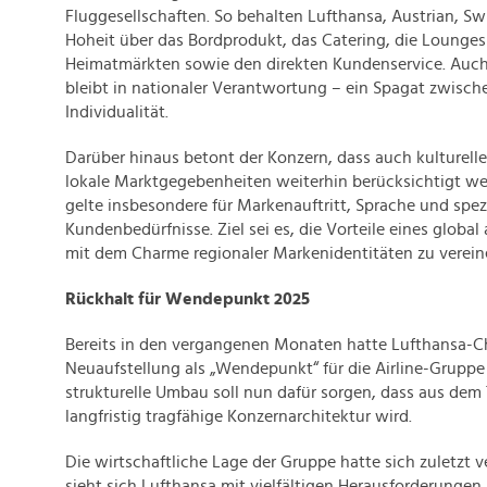
Fluggesellschaften. So behalten Lufthansa, Austrian, Sw
Hoheit über das Bordprodukt, das Catering, die Lounges
Heimatmärkten sowie den direkten Kundenservice. Auch
bleibt in nationaler Verantwortung – ein Spagat zwisch
Individualität.
Darüber hinaus betont der Konzern, dass auch kulturell
lokale Marktgegebenheiten weiterhin berücksichtigt wer
gelte insbesondere für Markenauftritt, Sprache und spez
Kundenbedürfnisse. Ziel sei es, die Vorteile eines globa
mit dem Charme regionaler Markenidentitäten zu verein
Rückhalt für Wendepunkt 2025
Bereits in den vergangenen Monaten hatte Lufthansa-
Neuaufstellung als „Wendepunkt“ für die Airline-Gruppe
strukturelle Umbau soll nun dafür sorgen, dass aus dem
langfristig tragfähige Konzernarchitektur wird.
Die wirtschaftliche Lage der Gruppe hatte sich zuletzt 
sieht sich Lufthansa mit vielfältigen Herausforderungen