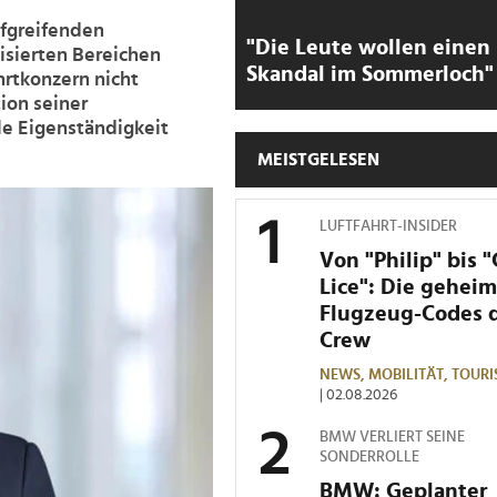
efgreifenden
"Die Leute wollen einen
lisierten Bereichen
Skandal im Sommerloch"
hrtkonzern nicht
ion seiner
le Eigenständigkeit
MEISTGELESEN
LUFTFAHRT-INSIDER
Von "Philip" bis 
Lice": Die gehei
Flugzeug-Codes 
Crew
NEWS,
MOBILITÄT,
TOURI
| 02.08.2026
BMW VERLIERT SEINE
SONDERROLLE
BMW: Geplanter