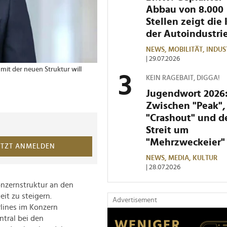
Abbau von 8.000
Stellen zeigt die 
der Autoindustri
NEWS,
MOBILITÄT,
INDUS
| 29.07.2026
it der neuen Struktur will
KEIN RAGEBAIT, DIGGA!
Jugendwort 2026
Zwischen "Peak",
"Crashout" und 
Streit um
"Mehrzweckeier"
ETZT ANMELDEN
NEWS,
MEDIA,
KULTUR
| 28.07.2026
onzernstruktur an den
eit zu steigern.
Advertisement
rlines im Konzern
tral bei den