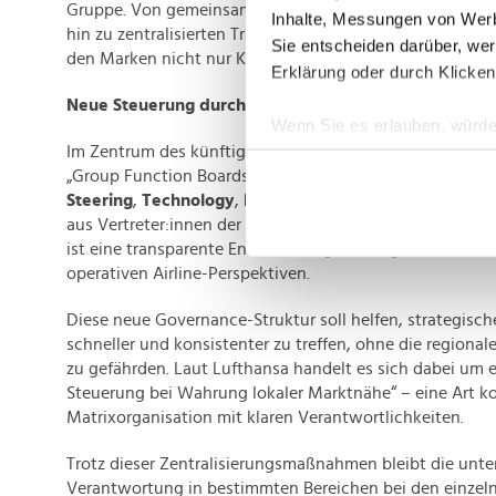
Gruppe. Von gemeinsamen Tools über konsolidierte Lief
Inhalte, Messungen von Werb
hin zu zentralisierten Trainingsprogrammen soll der Sch
Sie entscheiden darüber, wer
den Marken nicht nur Kosten sparen, sondern auch Quali
Erklärung oder durch Klicken
Neue Steuerung durch Group Function Boards
Wenn Sie es erlauben, würde
Im Zentrum des künftigen Managementmodells stehen 
Informationen über Ih
„Group Function Boards“. Diese werden sich auf die T
Ihr Gerät durch aktiv
Steering
,
Technology
,
HR
und
Finance
konzentrieren. D
Erfahren Sie mehr darüber, w
aus Vertreter:innen der Konzernführung und der Einzelai
Einzelheiten
fest.
ist eine transparente Entscheidungsfindung unter Einbe
operativen Airline-Perspektiven.
Wir verwenden Cookies, um I
und die Zugriffe auf unsere 
Diese neue Governance-Struktur soll helfen, strategisc
schneller und konsistenter zu treffen, ohne die regionale 
Website an unsere Partner fü
zu gefährden. Laut Lufthansa handelt es sich dabei um ei
möglicherweise mit weiteren
Steuerung bei Wahrung lokaler Marktnähe“ – eine Art k
der Dienste gesammelt habe
Matrixorganisation mit klaren Verantwortlichkeiten.
Trotz dieser Zentralisierungsmaßnahmen bleibt die unt
Verantwortung in bestimmten Bereichen bei den einzel