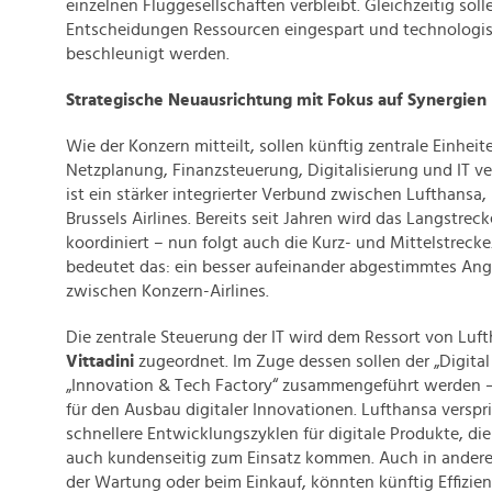
einzelnen Fluggesellschaften verbleibt. Gleichzeitig sol
Entscheidungen Ressourcen eingespart und technologi
beschleunigt werden.
Strategische Neuausrichtung mit Fokus auf Synergien
Wie der Konzern mitteilt, sollen künftig zentrale Einhei
Netzplanung, Finanzsteuerung, Digitalisierung und IT ver
ist ein stärker integrierter Verbund zwischen Lufthansa,
Brussels Airlines. Bereits seit Jahren wird das Langstrec
koordiniert – nun folgt auch die Kurz- und Mittelstrecke
bedeutet das: ein besser aufeinander abgestimmtes An
zwischen Konzern-Airlines.
Die zentrale Steuerung der IT wird dem Ressort von Lu
Vittadini
zugeordnet. Im Zuge dessen sollen der „Digital
„Innovation & Tech Factory“ zusammengeführt werden – 
für den Ausbau digitaler Innovationen. Lufthansa verspr
schnellere Entwicklungszyklen für digitale Produkte, die
auch kundenseitig zum Einsatz kommen. Auch in andere
der Wartung oder beim Einkauf, könnten künftig Effizie