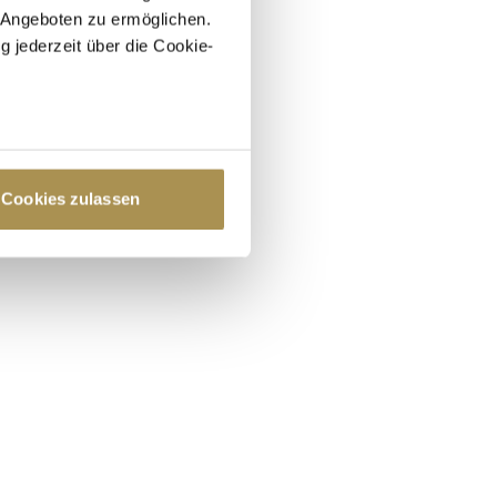
 Angeboten zu ermöglichen.
g jederzeit über die Cookie-
au sein können
zieren
Cookies zulassen
hre Präferenzen im
Abschnitt
 Medien anbieten zu können
hrer Verwendung unserer
 führen diese Informationen
ie im Rahmen Ihrer Nutzung