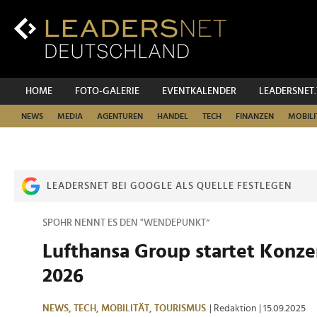
Zum
Inhalt
Zur
Fußzeilen-
Navigation
Zur
HOME
FOTO-GALERIE
EVENTKALENDER
LEADERSNET
Hauptnavigation
NEWS
MEDIA
AGENTUREN
HANDEL
TECH
FINANZEN
MOBILI
LEADERSNET BEI GOOGLE ALS QUELLE FESTLEGEN
SPOHR NENNT ES DEN "WENDEPUNKT“
Lufthansa Group startet Kon
2026
NEWS,
TECH,
MOBILITÄT,
TOURISMUS
| Redaktion
| 15.09.2025