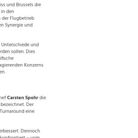
iss und Brussels die
 in den
 der Flugbetrieb
en Synergie und
e Unterschiede und
den sollen. Dies
ifische
l agierenden Konzerns
en.
Chef
Carsten Spohr
die
 bezeichnet. Der
 Turnaround eine
verbessert. Dennoch
 konfrontiert – vom