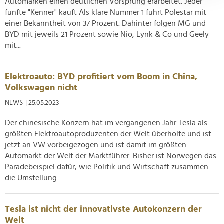
Automarken einen deutlichen Vorsprung erarbeitet. Jeder
Abschnitt Einzelheiten
fest.
fünfte "Kenner" kauft Als klare Nummer 1 führt Polestar mit
einer Bekanntheit von 37 Prozent. Dahinter folgen MG und
Wir verwenden Cookies, um Inhalte und Anzeigen zu
BYD mit jeweils 21 Prozent sowie Nio, Lynk & Co und Geely
personalisieren, Funktionen für soziale Medien anbieten
mit...
zu können und die Zugriffe auf unsere Website zu
analysieren. Außerdem geben wir Informationen zu Ihrer
Elektroauto: BYD profitiert vom Boom in China,
Verwendung unserer Website an unsere Partner für
Volkswagen nicht
soziale Medien, Werbung und Analysen weiter. Unsere
NEWS
| 25.05.2023
Partner führen diese Informationen möglicherweise mit
weiteren Daten zusammen, die Sie ihnen bereitgestellt
Der chinesische Konzern hat im vergangenen Jahr Tesla als
haben oder die sie im Rahmen Ihrer Nutzung der Dienste
größten Elektroautoproduzenten der Welt überholte und ist
gesammelt haben.
jetzt an VW vorbeigezogen und ist damit im größten
Automarkt der Welt der Marktführer. Bisher ist Norwegen das
Paradebeispiel dafür, wie Politik und Wirtschaft zusammen
die Umstellung...
Tesla ist nicht der innovativste Autokonzern der
Welt