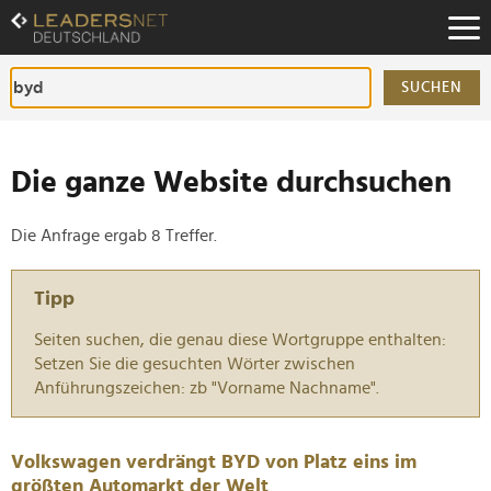
Zum
Inhalt
Zur
Fußzeilen-
SUCHEN
Navigation
Zur
Hauptnavigation
Die ganze Website durchsuchen
Die Anfrage ergab 8 Treffer.
Tipp
Seiten suchen, die genau diese Wortgruppe enthalten:
Setzen Sie die gesuchten Wörter zwischen
Anführungszeichen: zb "Vorname Nachname".
Volkswagen verdrängt BYD von Platz eins im
größten Automarkt der Welt