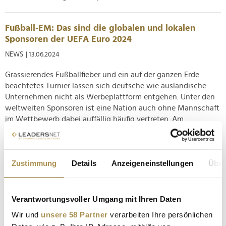
Fußball-EM: Das sind die globalen und lokalen
Sponsoren der UEFA Euro 2024
NEWS
| 13.06.2024
Grassierendes Fußballfieber und ein auf der ganzen Erde
beachtetes Turnier lassen sich deutsche wie ausländische
Unternehmen nicht als Werbeplattform entgehen. Unter den
weltweiten Sponsoren ist eine Nation auch ohne Mannschaft
im Wettbewerb dabei auffällig häufig vertreten. Am
Freitagabend eröffnet...
E-Autos: Deutschland gerät ins Hintertreffen
Zustimmung
Details
Anzeigeneinstellungen
Über
NEWS
| 17.04.2024
Eine aktuelle Untersuchung sieht den chinesischen
Verantwortungsvoller Umgang mit Ihren Daten
Autobauer Geely hinsichtlich der Innovationsleistungen in
Wir und
unsere 58 Partner
verarbeiten Ihre persönlichen
der E-Mobilität an der Spitze. Heimische Unternehmen wie