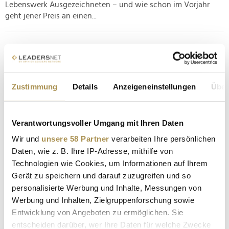
Lebenswerk Ausgezeichneten – und wie schon im Vorjahr
geht jener Preis an einen...
Golden Globe Awards 2025: Alle Nominierten
bekannt
NEWS
| 09.12.2024
Zustimmung
Details
Anzeigeneinstellungen
Über
Traditionell markieren die Golden Globes den Auftakt der
Award-Saison für Film- und Fernsehschaffende. Daran ändert
sich auch im kommenden Jahr nichts, wenn die 82. Ausgabe
Verantwortungsvoller Umgang mit Ihren Daten
der renommierten Preisverleihung am Sonntag, 05. Januar in
Wir und
unsere 58 Partner
verarbeiten Ihre persönlichen
Los Angeles über die Bühne geht. In nicht weniger als 27
Daten, wie z. B. Ihre IP-Adresse, mithilfe von
Kategorien...
Technologien wie Cookies, um Informationen auf Ihrem
Gerät zu speichern und darauf zuzugreifen und so
Neue Unterkategorien beim Deutschen Digital
personalisierte Werbung und Inhalte, Messungen von
Award 2025
Werbung und Inhalten, Zielgruppenforschung sowie
NEWS
| 03.12.2024
Entwicklung von Angeboten zu ermöglichen. Sie
entscheiden darüber, wer Ihre Daten für welche Zwecke