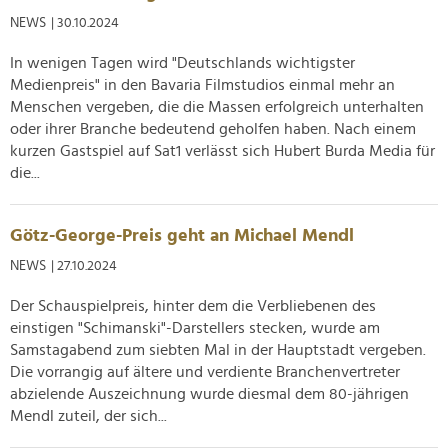
Verwendung unserer Website an unsere Partner für
NEWS
| 30.10.2024
soziale Medien, Werbung und Analysen weiter. Unsere
Partner führen diese Informationen möglicherweise mit
In wenigen Tagen wird "Deutschlands wichtigster
weiteren Daten zusammen, die Sie ihnen bereitgestellt
Medienpreis" in den Bavaria Filmstudios einmal mehr an
haben oder die sie im Rahmen Ihrer Nutzung der Dienste
Menschen vergeben, die die Massen erfolgreich unterhalten
gesammelt haben.
oder ihrer Branche bedeutend geholfen haben. Nach einem
kurzen Gastspiel auf Sat1 verlässt sich Hubert Burda Media für
die...
Götz-George-Preis geht an Michael Mendl
NEWS
| 27.10.2024
Der Schauspielpreis, hinter dem die Verbliebenen des
einstigen "Schimanski"-Darstellers stecken, wurde am
Samstagabend zum siebten Mal in der Hauptstadt vergeben.
Die vorrangig auf ältere und verdiente Branchenvertreter
abzielende Auszeichnung wurde diesmal dem 80-jährigen
Mendl zuteil, der sich...