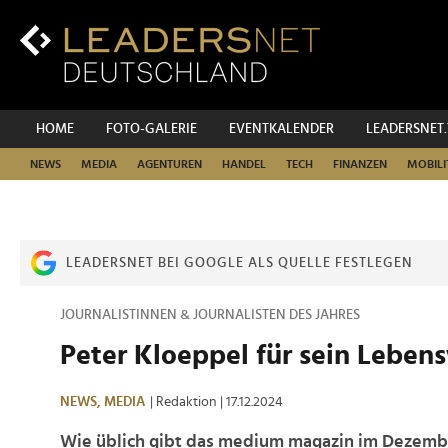
Zum
Inhalt
Zur
Fußzeilen-
Navigation
Zur
HOME
FOTO-GALERIE
EVENTKALENDER
LEADERSNET
Hauptnavigation
NEWS
MEDIA
AGENTUREN
HANDEL
TECH
FINANZEN
MOBILI
LEADERSNET BEI GOOGLE ALS QUELLE FESTLEGEN
JOURNALISTINNEN & JOURNALISTEN DES JAHRES
Peter Kloeppel für sein Leben
NEWS,
MEDIA
| Redaktion
| 17.12.2024
Wie üblich gibt das medium magazin im Dezemb