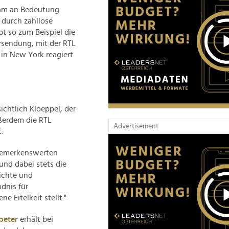
gsam an Bedeutung
 durch zahllose
t so zum Beispiel die
rsendung, mit der RTL
 in New York reagiert
ichtlich Kloeppel, der
ßerdem die RTL
Advertisement
:
r bemerkenswerten
und dabei stets die
richte und
dnis für
e Eitelkeit stellt."
peter
erhält bei