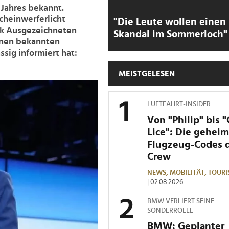
 Jahres bekannt.
Scheinwerferlicht
"Die Leute wollen einen
rk Ausgezeichneten
Skandal im Sommerloch"
einen bekannten
sig informiert hat:
MEISTGELESEN
LUFTFAHRT-INSIDER
Von "Philip" bis 
Lice": Die gehei
Flugzeug-Codes 
Crew
NEWS,
MOBILITÄT,
TOURI
| 02.08.2026
BMW VERLIERT SEINE
SONDERROLLE
BMW: Geplanter