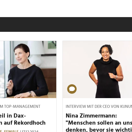
IM TOP-MANAGEMENT
INTERVIEW MIT DER CEO VON KUNU
il in Dax-
Nina Zimmermann:
n auf Rekordhoch
"Menschen sollen an un
denken, bevor sie wicht
E,
FEMALE
| 17.12.2024