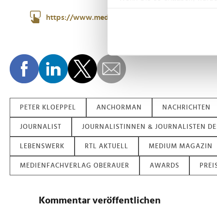
Informationen über Ih
https://www.mediummagazin.de
Ihr Gerät durch aktiv
Erfahren Sie mehr darüber, w
Einzelheiten
fest.
Wir verwenden Cookies, um I
und die Zugriffe auf unsere 
Website an unsere Partner fü
möglicherweise mit weiteren
PETER KLOEPPEL
ANCHORMAN
NACHRICHTEN
der Dienste gesammelt habe
JOURNALIST
JOURNALISTINNEN & JOURNALISTEN DE
LEBENSWERK
RTL AKTUELL
MEDIUM MAGAZIN
MEDIENFACHVERLAG OBERAUER
AWARDS
PREI
Kommentar veröffentlichen