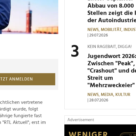
Abbau von 8.000
Stellen zeigt die 
der Autoindustri
NEWS,
MOBILITÄT,
INDUS
| 29.07.2026
KEIN RAGEBAIT, DIGGA!
Jugendwort 2026
Zwischen "Peak",
"Crashout" und 
Streit um
ETZT ANMELDEN
"Mehrzweckeier"
NEWS,
MEDIA,
KULTUR
| 28.07.2026
chtlichen vertretene
rdigt wurde, folgt
hrige fungierte fast
Advertisement
"RTL Aktuell"; erst im