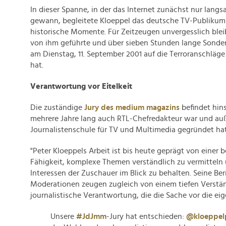
In dieser Spanne, in der das Internet zunächst nur lan
gewann, begleitete Kloeppel das deutsche TV-Publikum
historische Momente. Für Zeitzeugen unvergesslich bleib
von ihm geführte und über sieben Stunden lange Sonde
am Dienstag, 11. September 2001 auf die Terroranschläge
hat.
Verantwortung vor Eitelkeit
Die zuständige
Jury des medium magazins
befindet hins
mehrere Jahre lang auch RTL-Chefredakteur war und au
Journalistenschule für TV und Multimedia gegründet hat
"Peter Kloeppels Arbeit ist bis heute geprägt von eine
Fähigkeit, komplexe Themen verständlich zu vermitteln 
Interessen der Zuschauer im Blick zu behalten. Seine Be
Moderationen zeugen zugleich von einem tiefen Verstän
journalistische Verantwortung, die die Sache vor die eigen
Unsere
#JdJmm
-Jury hat entschieden:
@kloeppel