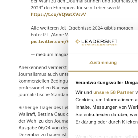
der Wahl zu den „Journalistinnen und Journalisten
2024“ den Ehrenpreis für sein Lebenswerk!
https://t.co/VQ9atXVsvV
Alle weiteren JdJ-Ergebnisse 2024 gibt's morgen!
Foto: RTL/Anne Werner; Montage: mm
pic.twitter.com/RVOukQVoDS
— medium magazin (@mediummagazin)
December
Zustimmung
Anerkennend vermerkt die Jury außerdem, dass Kloeppel
Journalismus auch unter dem Dach des Privatfernsehen
kommerziellen Bedingungen etablieren konnte und sich
Verantwortungsvoller Umgan
professionellen Nachwuchs "als Förderer und Forderer, 
Wir und
unsere 58 Partner
v
journalistische Standards in Sachen Ethik und Integrität
Cookies, um Informationen a
Inhalte, Messungen von Werb
Bisherige Träger des Lebenswerk-Preises sind neben Cla
Sie entscheiden darüber, wer
Wallraff, Bettina Gaus oder Gisela Friedrichsen. Ausnahm
der Wahl zu den Journalistinnen & Journalisten des Jah
Erklärung oder durch Klicken
Ausgabe 06/24 von des medium magazins publiziert, die
Dezember zu haben ist.
Wenn Sie es erlauben, würde