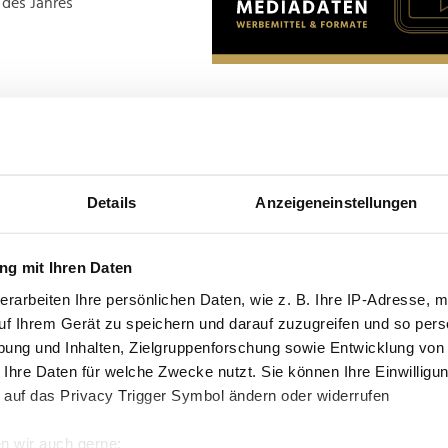
 des Jahres
 17, 2024
Details
Anzeigeneinstellungen
 seriösen
s und seinen
 vor dem
g mit Ihren Daten
auch in Bezug auf
erarbeiten Ihre persönlichen Daten, wie z. B. Ihre IP-Adresse, m
", bewiesen hat.
uf Ihrem Gerät zu speichern und darauf zuzugreifen und so pers
ung und Inhalten, Zielgruppenforschung sowie Entwicklung von
us Kleber auch Günter
 Ihre Daten für welche Zwecke nutzt. Sie können Ihre Einwilligun
slos alle Ergebnisse
res 2024 werden in
 auf das Privacy Trigger Symbol ändern oder widerrufen
 ab Mittwoch, 18.
n wir auch gerne: