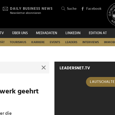
DAILY BUSINESS NEWS
Suche
Facebook
Newsletter abonnieren
.TV
ÜBER UNS
MEDIADATEN
LINKEDIN
EDITION AT
SUCHEN
TÄT
TOURISMUS
KARRIERE
EVENTS
LEADERS
INTERVIEWS
IMMOBI
LEADERSNET.TV
LAUTSCHALT
swerk geehrt
er die