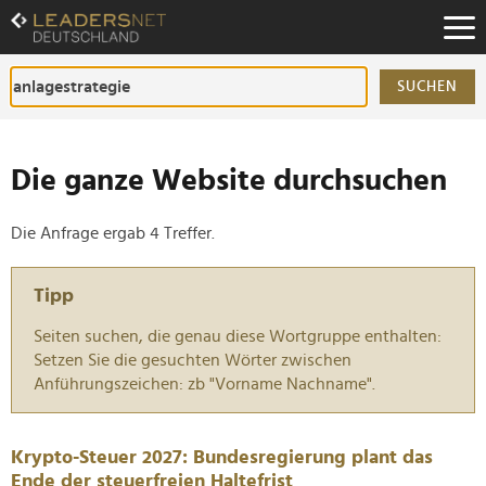
Zum
Inhalt
Zur
Fußzeilen-
SUCHEN
Navigation
Zur
Hauptnavigation
Die ganze Website durchsuchen
Die Anfrage ergab 4 Treffer.
Tipp
Seiten suchen, die genau diese Wortgruppe enthalten:
Setzen Sie die gesuchten Wörter zwischen
Anführungszeichen: zb "Vorname Nachname".
Krypto-Steuer 2027: Bundesregierung plant das
Ende der steuerfreien Haltefrist