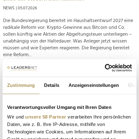
NEWS
| 05.07.2026
Die Bundesregierung bereitet im Haushaltsentwurf 2027 eine
radikale Reform vor: Krypto-Gewinne aus Bitcoin und Co.
sollen künftig wie Aktien der Abgeltungsteuer unterliegen –
unabhängig von der Haltedauer. Was Anleger jetzt wissen
müssen und wie Experten reagieren. Die Regierung bereitet
eine Reform...
Börsenmedien AG kürt den Fondsmanager des
Jahres
Zustimmung
Details
Anzeigeneinstellungen
Über
NEWS
| 09.01.2025
Mit ihren Goldenen Bullen ehrt die Börsenmedien AG seit
Verantwortungsvoller Umgang mit Ihren Daten
mehr als drei Dekaden prägende Akteure der Finanzbranche.
Bei der Auszeichnung zum "Fondsmanager des Jahres"
Wir und
unsere 58 Partner
verarbeiten Ihre persönlichen
handelt es sich sogar um den ältesten deutschen Fondspreis
Daten, wie z. B. Ihre IP-Adresse, mithilfe von
überhaupt – und 2025 darf sich Dr. Jan Ehrhardt,
Technologien wie Cookies, um Informationen auf Ihrem
stellvertretender...