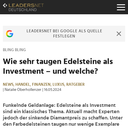
Zum
Inhalt
Zur
Fußzeilen-
Navigation
LEADERSNET BEI GOOGLE ALS QUELLE
Zur
FESTLEGEN
Hauptnavigation
BLING BLING
Wie sehr taugen Edelsteine als
Investment – und welche?
NEWS,
HANDEL,
FINANZEN,
LUXUS,
RATGEBER
| Natalie Oberhollenzer
| 16.05.2024
Funkelnde Geldanlage: Edelsteine als Investment
sind ein klassisches Thema. Aktuell macht Experten
jedoch der sinkende Diamantpreis zu schaffen. Unter
den Farbedelsteinen taugen nur wenige Exemplare