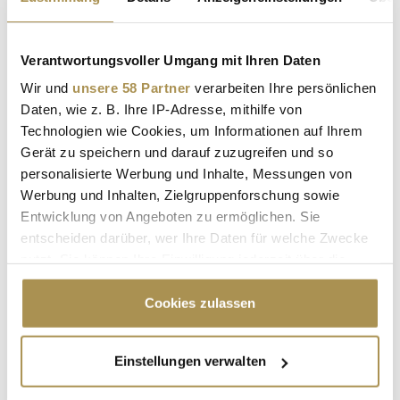
ANLAGE
ANLAGESTRATEGIE
Verantwortungsvoller Umgang mit Ihren Daten
Kommentar veröffentlichen
Wir und
unsere 58 Partner
verarbeiten Ihre persönlichen
Autor:
*
Daten, wie z. B. Ihre IP-Adresse, mithilfe von
Technologien wie Cookies, um Informationen auf Ihrem
Gerät zu speichern und darauf zuzugreifen und so
personalisierte Werbung und Inhalte, Messungen von
Kommentar:
*
Werbung und Inhalten, Zielgruppenforschung sowie
Entwicklung von Angeboten zu ermöglichen. Sie
entscheiden darüber, wer Ihre Daten für welche Zwecke
nutzt. Sie können Ihre Einwilligung jederzeit über die
Cookie-Erklärung oder durch Klicken auf das Privacy
Trigger Symbol ändern oder widerrufen
Cookies zulassen
Sicherheitscode bestätigen:
*
Wenn Sie es erlauben, würden wir auch gerne:
Einstellungen verwalten
Informationen über Ihre geografische Lage
erfassen, welche bis auf einige Meter genau sein