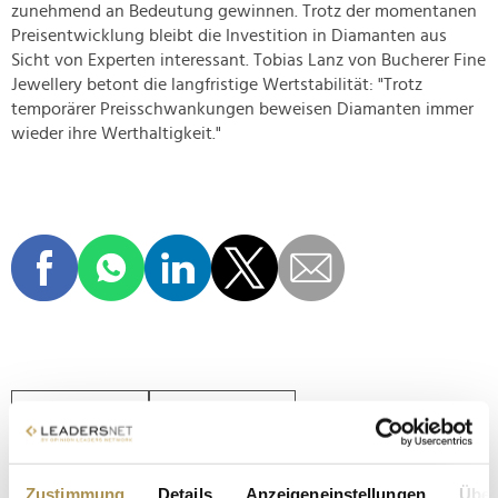
zunehmend an Bedeutung gewinnen. Trotz der momentanen
Preisentwicklung bleibt die Investition in Diamanten aus
Sicht von Experten interessant. Tobias Lanz von Bucherer Fine
Jewellery betont die langfristige Wertstabilität: "Trotz
temporärer Preisschwankungen beweisen Diamanten immer
wieder ihre Werthaltigkeit."
EDELSTEINE
INVESTMENT
INVESTMENTMARKT
INVESTMENTTIPPS
Zustimmung
Details
Anzeigeneinstellungen
Über