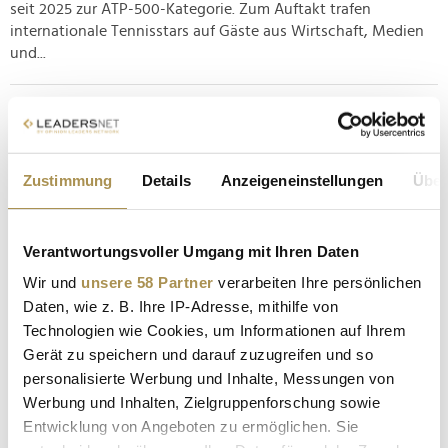
seit 2025 zur ATP-500-Kategorie. Zum Auftakt trafen
internationale Tennisstars auf Gäste aus Wirtschaft, Medien
und...
Promi-Aufschlag bei den WorldChanger Days 2025
NEWS
| 24.06.2025
Zustimmung
Details
Anzeigeneinstellungen
Über
Momente der Freude zu erschaffen, ist eines der fünf
Kernprinzipien der WorldChanger-Community. Diese setzt
sich aus Menschen zusammen, die "Verantwortung für ihr
Verantwortungsvoller Umgang mit Ihren Daten
eigenes Leben übernehmen und dadurch ihr Umfeld
inspirieren" möchten. Darunter befinden sich diverse
Wir und
unsere 58 Partner
verarbeiten Ihre persönlichen
namhafte Persönlichkeiten aus Sport,...
Daten, wie z. B. Ihre IP-Adresse, mithilfe von
Technologien wie Cookies, um Informationen auf Ihrem
Gerät zu speichern und darauf zuzugreifen und so
WorldChanger Days 2025: Alle Bilder vom Summit
personalisierte Werbung und Inhalte, Messungen von
im Stanglwirt
Werbung und Inhalten, Zielgruppenforschung sowie
NEWS
| 23.06.2025
Entwicklung von Angeboten zu ermöglichen. Sie