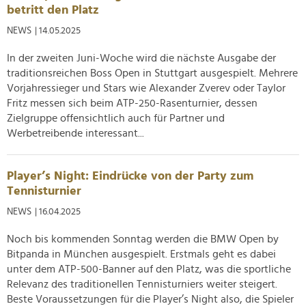
betritt den Platz
Verwendung unserer Website an unsere Partner für
soziale Medien, Werbung und Analysen weiter. Unsere
NEWS
| 14.05.2025
Partner führen diese Informationen möglicherweise mit
In der zweiten Juni-Woche wird die nächste Ausgabe der
weiteren Daten zusammen, die Sie ihnen bereitgestellt
traditionsreichen Boss Open in Stuttgart ausgespielt. Mehrere
haben oder die sie im Rahmen Ihrer Nutzung der Dienste
Vorjahressieger und Stars wie Alexander Zverev oder Taylor
gesammelt haben.
Fritz messen sich beim ATP-250-Rasenturnier, dessen
Zielgruppe offensichtlich auch für Partner und
Werbetreibende interessant...
Player’s Night: Eindrücke von der Party zum
Tennisturnier
NEWS
| 16.04.2025
Noch bis kommenden Sonntag werden die BMW Open by
Bitpanda in München ausgespielt. Erstmals geht es dabei
unter dem ATP-500-Banner auf den Platz, was die sportliche
Relevanz des traditionellen Tennisturniers weiter steigert.
Beste Voraussetzungen für die Player’s Night also, die Spieler