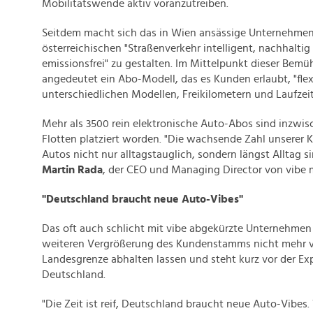
Mobilitätswende aktiv voranzutreiben.
Seitdem macht sich das in Wien ansässige Unternehmen 
österreichischen "Straßenverkehr intelligent, nachhaltig
emissionsfrei" zu gestalten. Im Mittelpunkt dieser Bem
angedeutet ein Abo-Modell, das es Kunden erlaubt, "fle
unterschiedlichen Modellen, Freikilometern und Laufzei
Mehr als 3500 rein elektronische Auto-Abos sind inzwis
Flotten platziert worden. "Die wachsende Zahl unserer K
Autos nicht nur alltagstauglich, sondern längst Alltag si
Martin Rada
, der CEO und Managing Director von vibe 
"Deutschland braucht neue Auto-Vibes"
Das oft auch schlicht mit vibe abgekürzte Unternehmen w
weiteren Vergrößerung des Kundenstamms nicht mehr v
Landesgrenze abhalten lassen und steht kurz vor der E
Deutschland.
"Die Zeit ist reif, Deutschland braucht neue Auto-Vibes.