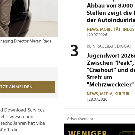
Abbau von 8.000
Stellen zeigt die 
der Autoindustri
NEWS,
MOBILITÄT,
INDUS
| 29.07.2026
Managing Director Martin Rada
KEIN RAGEBAIT, DIGGA!
Jugendwort 2026
Zwischen "Peak",
"Crashout" und 
Streit um
"Mehrzweckeier"
ETZT ANMELDEN
NEWS,
MEDIA,
KULTUR
| 28.07.2026
und Download-Services,
tel – wieso dann
Advertisement
 sechs Jahren hat vibe
üpft, die