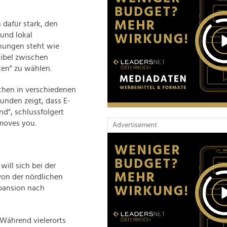
dafür stark, den
 und lokal
ühungen steht wie
xibel zwischen
ten" zu wählen.
chen in verschiedenen
unden zeigt, dass E-
nd", schlussfolgert
moves you.
Advertisement
ill sich bei der
on der nördlichen
xpansion nach
 Während vielerorts