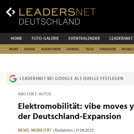
Zum
Inhalt
Zur
Fußzeilen-
Navigation
Zur
HOME
FOTO-GALERIE
EVENTKALENDER
LEADERSNET
Hauptnavigation
NEWS
MEDIA
AGENTUREN
HANDEL
TECH
FINANZEN
MOBILI
LEADERSNET BEI GOOGLE ALS QUELLE FESTLEGEN
ABO FÜR E-AUTOS
Elektromobilität: vibe moves y
der Deutschland-Expansion
NEWS,
MOBILITÄT
| Redaktion
| 21.09.2025