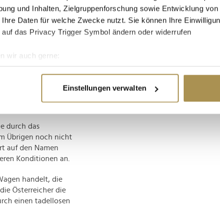
ung und Inhalten, Zielgruppenforschung sowie Entwicklung von
you)
 Ihre Daten für welche Zwecke nutzt. Sie können Ihre Einwilligun
 auf das Privacy Trigger Symbol ändern oder widerrufen
terung in die
 zusätzliche
n wir auch gerne:
obility in München
re geografische Lage erfassen, welche bis auf einige Meter gen
d präsentiert, um mehr
es Scannen nach bestimmten Merkmalen (Fingerprinting) identifi
.
Einstellungen verwalten
ie Ihre persönlichen Daten verarbeitet werden, und legen Sie I
ge durch das
nhalte und Anzeigen zu personalisieren, Funktionen für soziale
m Übrigen noch nicht
Website zu analysieren. Außerdem geben wir Informationen zu I
rt auf den Namen
r soziale Medien, Werbung und Analysen weiter. Unsere Partner
eren Konditionen an.
 Daten zusammen, die Sie ihnen bereitgestellt haben oder die s
n.
Wagen handelt, die
ie Österreicher die
urch einen tadellosen