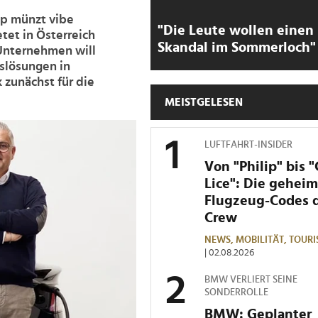
ip münzt vibe
"Die Leute wollen einen
tet in Österreich
Skandal im Sommerloch"
 Unternehmen will
tslösungen in
zunächst für die
MEISTGELESEN
LUFTFAHRT-INSIDER
Von "Philip" bis 
Lice": Die gehei
Flugzeug-Codes 
Crew
NEWS,
MOBILITÄT,
TOURI
| 02.08.2026
BMW VERLIERT SEINE
SONDERROLLE
BMW: Geplanter