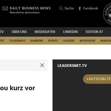
DAILY BUSINESS NEWS
Suche
Facebook
Newsletter abonnieren
.TV
ÜBER UNS
MEDIADATEN
LINKEDIN
EDITION AT
SUCHEN
TÄT
TOURISMUS
KARRIERE
EVENTS
LEADERS
INTERVIEWS
IMMOBI
LEADERSNET.TV
LAUTSCHALT
ou kurz vor