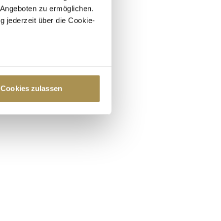
 Angeboten zu ermöglichen.
g jederzeit über die Cookie-
au sein können
zieren
Cookies zulassen
hre Präferenzen im
Abschnitt
 Medien anbieten zu können
hrer Verwendung unserer
 führen diese Informationen
ie im Rahmen Ihrer Nutzung