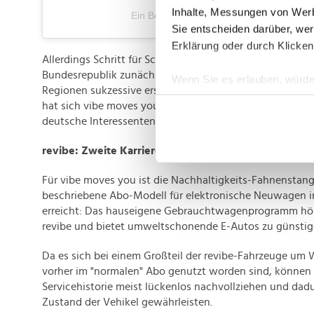
Inhalte, Messungen von Werb
Ein Beitrag geteilt von vibe (@vibemoves
Sie entscheiden darüber, wer
Erklärung oder durch Klicken
Allerdings Schritt für Schritt – so soll die besagte Erwei
Bundesrepublik zunächst Süddeutschland abdecken, ehe
Wenn Sie es erlauben, würde
Regionen sukzessive erschlossen werden. Auf der IAA M
Informationen über Ih
hat sich vibe moves you jüngst mit einem eigenen Stan
Ihr Gerät durch aktiv
deutsche Interessenten auf sich aufmerksam zu machen
Erfahren Sie mehr darüber, w
revibe: Zweite Karriere für gebrauchte Elektroautos
Einzelheiten
fest.
Für vibe moves you ist die Nachhaltigkeits-Fahnenstan
Wir verwenden Cookies, um I
beschriebene Abo-Modell für elektronische Neuwagen i
und die Zugriffe auf unsere 
erreicht: Das hauseigene Gebrauchtwagenprogramm hö
Website an unsere Partner fü
revibe und bietet umweltschonende E-Autos zu günstig
möglicherweise mit weiteren
der Dienste gesammelt habe
Da es sich bei einem Großteil der revibe-Fahrzeuge um 
vorher im "normalen" Abo genutzt worden sind, können d
Servicehistorie meist lückenlos nachvollziehen und dad
Zustand der Vehikel gewährleisten.