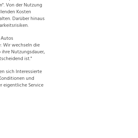
um". Von der Nutzung
allenden Kosten
alten. Darüber hinaus
keitsrisiken.
E-Autos
: Wir wechseln die
o ihre Nutzungsdauer,
scheidend ist."
 sich Interessierte
 Konditionen und
 eigentliche Service