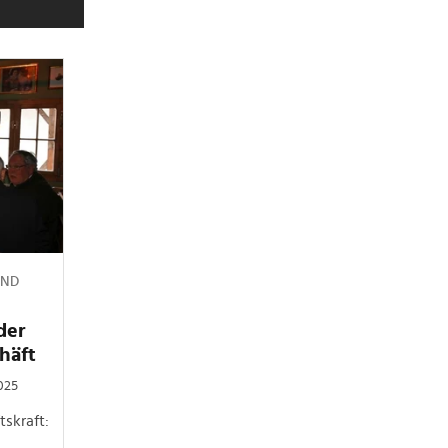
UND
der
häft
2025
tskraft: