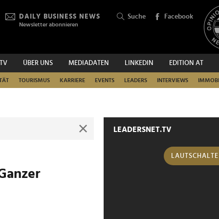
DAILY BUSINESS NEWS
Suche
Facebook
Newsletter abonnieren
.TV
ÜBER UNS
MEDIADATEN
LINKEDIN
EDITION AT
SUCHEN
TÄT
TOURISMUS
KARRIERE
EVENTS
LEADERS
INTERVIEWS
IMMOBI
LEADERSNET.TV
LAUTSCHALT
"Ganzer