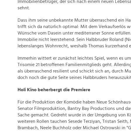
Immobilienbetrüger, der sich nach einem neuen Lebensa
sehnt.
Dass ihm seine unbekannte Mutter überraschend ein Hau
trifft sich da natürlich optimal: Mit dem Verkaufserlös w
Wünsche vom Dasein unter mediterraner Sonne erfüllen. 
Immobilie nicht leerstehend: Sein Halbbruder Roland (N
lebenslanges Wohnrecht, weshalb Thomas kurzerhand ei
Immerhin wittert er zunächst leichtes Spiel, wenn es u
Trisomie 21 betroffenen Familienmitglieds geht. Allerdin
als überraschend resilient und schickt sich an, durch Mu
doch noch die gute Seite seines Halbbruders herauszuki
Holi Kino beherbergt die Premiere
Für die Produktion der Komödie haben Neue Schönhause
Senator Filmproduktion, Bantry Bay Productions und 
Sache gemacht. Gedreht wurde in der Umgebung von Kö
weiteren Rollen tauchen Sesede Terziyan, Tristan Seith,
Brambach, Neele Buchholz oder Michael Ostrowski in "G