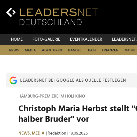
Zum
Inhalt
Zur
Fußzeilen-
Navigation
Zur
HOME
FOTO-GALERIE
EVENTKALENDER
LEADERSNET
Hauptnavigation
NEWS
MEDIA
AGENTUREN
HANDEL
TECH
FINANZEN
MOBILI
LEADERSNET BEI GOOGLE ALS QUELLE FESTLEGEN
HAMBURG-PREMIERE IM HOLI KINO
Christoph Maria Herbst stellt 
halber Bruder" vor
NEWS,
MEDIA
| Redaktion
| 18.09.2025