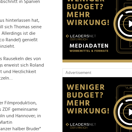
bschnitt in Spanien
s hinterlassen hat,
ill sich Thomas seine
Allerdings ist die
ico Randel) genießt
nzieht.
ms Rausekeln des von
gs erweist sich Roland
t und Herzlichkeit
Advertisement
tzeln…
r Filmproduktion,
das ZDF gemeinsame
ln und Hannover; in
 Martin
anzer halber Bruder"