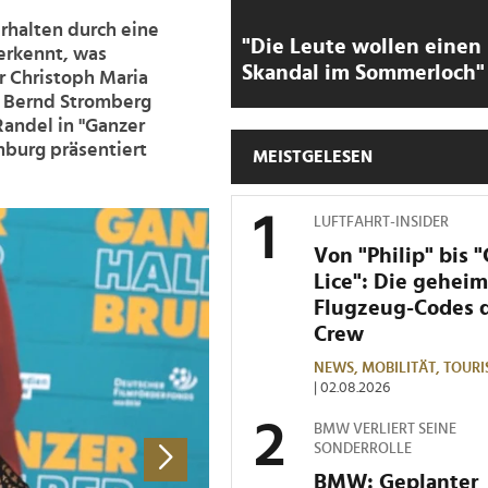
erhalten durch eine
"Die Leute wollen einen
erkennt, was
Skandal im Sommerloch"
ür Christoph Maria
s Bernd Stromberg
Randel in "Ganzer
mburg präsentiert
MEISTGELESEN
>
LUFTFAHRT-INSIDER
Von "Philip" bis 
Lice": Die gehei
Flugzeug-Codes 
Crew
NEWS,
MOBILITÄT,
TOURI
| 02.08.2026
BMW VERLIERT SEINE
SONDERROLLE
BMW: Geplanter