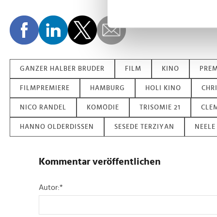
Erfahren Sie mehr darüber, w
Einzelheiten
fest.
Wir verwenden Cookies, um I
und die Zugriffe auf unsere 
Website an unsere Partner fü
GANZER HALBER BRUDER
FILM
KINO
PREM
möglicherweise mit weiteren
FILMPREMIERE
HAMBURG
HOLI KINO
CHR
der Dienste gesammelt habe
NICO RANDEL
KOMÖDIE
TRISOMIE 21
CLE
HANNO OLDERDISSEN
SESEDE TERZIYAN
NEELE
Kommentar veröffentlichen
Autor:
*