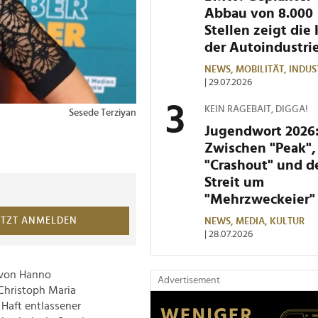
Abbau von 8.000
Stellen zeigt die 
der Autoindustri
NEWS,
MOBILITÄT,
INDUS
| 29.07.2026
KEIN RAGEBAIT, DIGGA!
Sesede Terziyan
3 von 5 Bildern
© Brauer Photos / H. Ross
Jugendwort 2026
Zwischen "Peak",
"Crashout" und 
Streit um
"Mehrzweckeier"
ETZT ANMELDEN
NEWS,
MEDIA,
KULTUR
| 28.07.2026
 von Hanno
Advertisement
 Christoph Maria
r Haft entlassener