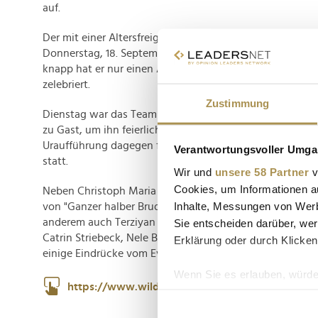
auf.
Der mit einer Altersfreigabe ab 12 Jahren versehene Streif
Donnerstag, 18. September bundesweit in den Kinos zu 
knapp hat er nur einen Abend vorher seine Hamburg-Pre
zelebriert.
Zustimmung
Dienstag war das Team hinter dem Film in Niedersachs
zu Gast, um ihn feierlich vorzustellen; am Montag gebüh
Uraufführung dagegen fand schon im Juli im Rahmen d
Verantwortungsvoller Umgan
statt.
Wir und
unsere 58 Partner
v
Cookies, um Informationen a
Neben Christoph Maria Herbst und Nico Randel, den bei
Inhalte, Messungen von Werb
von "Ganzer halber Bruder", gaben sich in der Hansesta
anderem auch Terziyan und Buchholz sowie Max Suhr, C
Sie entscheiden darüber, wer
Catrin Striebeck, Nele Buchholz oder Rhea Harder-Venne
Erklärung oder durch Klicken
einige Eindrücke vom Event hält der obige Artikelslider b
Wenn Sie es erlauben, würde
https://www.wildbunch-germany.de
Informationen über Ih
Ihr Gerät durch aktiv