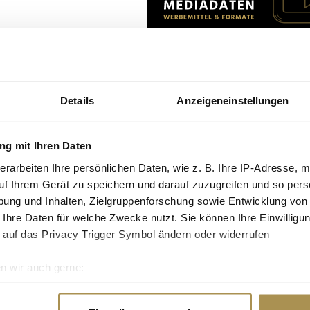
en ist seit
sehen – und kurz vor
miere im Holi Kino
Details
Anzeigeneinstellungen
ens Landeshauptstadt
rte Köln die Ehre. Die
es Filmfest München
g mit Ihren Daten
erarbeiten Ihre persönlichen Daten, wie z. B. Ihre IP-Adresse, m
uf Ihrem Gerät zu speichern und darauf zuzugreifen und so pers
den Hauptdarstellern
ung und Inhalten, Zielgruppenforschung sowie Entwicklung von
dt Hamburg unter
hristopher Schmidt,
 Ihre Daten für welche Zwecke nutzt. Sie können Ihre Einwilligun
wald die Ehre –
 auf das Privacy Trigger Symbol ändern oder widerrufen
ereit.
n wir auch gerne:
re geografische Lage erfassen, welche bis auf einige Meter gen
es Scannen nach bestimmten Merkmalen (Fingerprinting) identifi