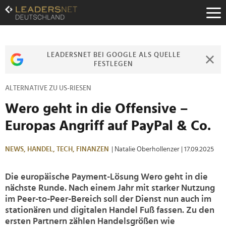
Zum
Inhalt
Zur
Fußzeilen-
Navigation
LEADERSNET BEI GOOGLE ALS QUELLE
Zur
FESTLEGEN
Hauptnavigation
ALTERNATIVE ZU US-RIESEN
Wero geht in die Offensive –
Europas Angriff auf PayPal & Co.
NEWS,
HANDEL,
TECH,
FINANZEN
| Natalie Oberhollenzer
| 17.09.2025
Die europäische Payment-Lösung Wero geht in die
nächste Runde. Nach einem Jahr mit starker Nutzung
im Peer-to-Peer-Bereich soll der Dienst nun auch im
stationären und digitalen Handel Fuß fassen. Zu den
ersten Partnern zählen Handelsgrößen wie