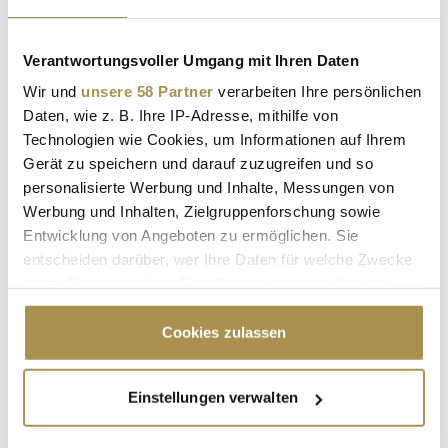
Händler profitieren von niedrigeren Gebühren und
einfacher Integration.
auch im öffentlichen Sektor (z. B. Frankreichs
Verantwortungsvoller Umgang mit Ihren Daten
Museen und Behörden) im Einsatz.
Wir und
unsere 58 Partner
verarbeiten Ihre persönlichen
Daten, wie z. B. Ihre IP-Adresse, mithilfe von
Technologien wie Cookies, um Informationen auf Ihrem
WERO
PAYPAL
PAYMENT-LÖSUNG
Gerät zu speichern und darauf zuzugreifen und so
personalisierte Werbung und Inhalte, Messungen von
PAYMENT-LÖSUNGEN
E-PAYMENT
OTTO
Werbung und Inhalten, Zielgruppenforschung sowie
MEDIAMARKT
ROSSMANN
Entwicklung von Angeboten zu ermöglichen. Sie
entscheiden darüber, wer Ihre Daten für welche Zwecke
EUROPEAN PAYMENTS INITIATIVE
EPI
VISA
nutzt. Sie können Ihre Einwilligung jederzeit über die
Cookie-Erklärung oder durch Klicken auf das Privacy
MASTERCARD
MARTINA WEIMERT
Trigger Symbol ändern oder widerrufen
Cookies zulassen
Kommentar veröffentlichen
Wenn Sie es erlauben, würden wir auch gerne:
Einstellungen verwalten
Informationen über Ihre geografische Lage
Autor:
*
erfassen, welche bis auf einige Meter genau sein