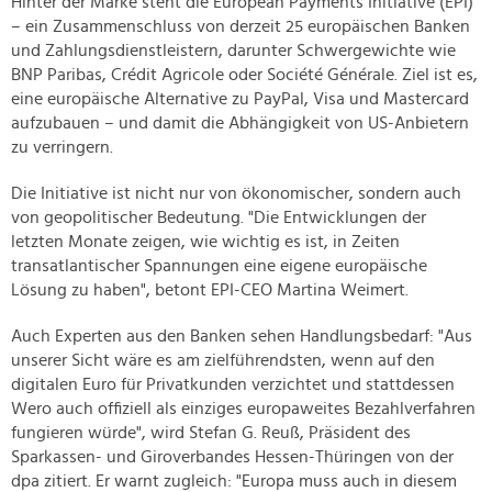
Hinter der Marke steht die European Payments Initiative (EPI)
– ein Zusammenschluss von derzeit 25 europäischen Banken
und Zahlungsdienstleistern, darunter Schwergewichte wie
BNP Paribas, Crédit Agricole oder Société Générale. Ziel ist es,
eine europäische Alternative zu PayPal, Visa und Mastercard
aufzubauen – und damit die Abhängigkeit von US-Anbietern
zu verringern.
Die Initiative ist nicht nur von ökonomischer, sondern auch
von geopolitischer Bedeutung. "Die Entwicklungen der
letzten Monate zeigen, wie wichtig es ist, in Zeiten
transatlantischer Spannungen eine eigene europäische
Lösung zu haben", betont EPI-CEO Martina Weimert.
Auch Experten aus den Banken sehen Handlungsbedarf: "Aus
unserer Sicht wäre es am zielführendsten, wenn auf den
digitalen Euro für Privatkunden verzichtet und stattdessen
Wero auch offiziell als einziges europaweites Bezahlverfahren
fungieren würde", wird Stefan G. Reuß, Präsident des
Sparkassen- und Giroverbandes Hessen-Thüringen von der
dpa zitiert. Er warnt zugleich: "Europa muss auch in diesem