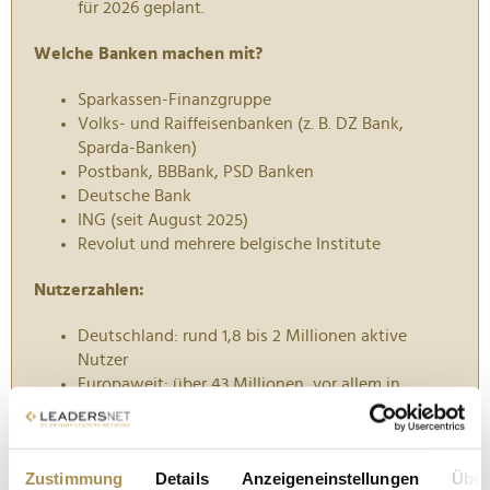
für 2026 geplant.
Welche Banken machen mit?
Sparkassen-Finanzgruppe
Volks- und Raiffeisenbanken (z. B. DZ Bank,
Sparda-Banken)
Postbank, BBBank, PSD Banken
Deutsche Bank
ING (seit August 2025)
Revolut und mehrere belgische Institute
Nutzerzahlen:
Deutschland: rund 1,8 bis 2 Millionen aktive
Nutzer
Europaweit: über 43 Millionen, vor allem in
Frankreich und Belgien
Besonderheit:
Zustimmung
Details
Anzeigeneinstellungen
Über