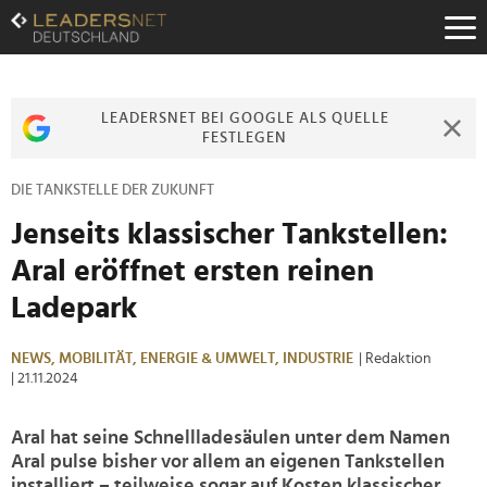
Zum
Inhalt
Zur
Fußzeilen-
Navigation
LEADERSNET BEI GOOGLE ALS QUELLE
Zur
FESTLEGEN
Hauptnavigation
DIE TANKSTELLE DER ZUKUNFT
Jenseits klassischer Tankstellen:
Aral eröffnet ersten reinen
Ladepark
NEWS,
MOBILITÄT,
ENERGIE & UMWELT,
INDUSTRIE
| Redaktion
| 21.11.2024
Aral hat seine Schnellladesäulen unter dem Namen
Aral pulse bisher vor allem an eigenen Tankstellen
installiert – teilweise sogar auf Kosten klassischer