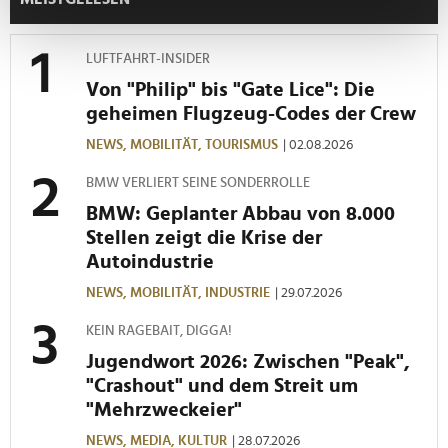
bestimmten Merkmalen (Fingerprinting) identifizieren
Erfahren Sie mehr darüber, wie Ihre persönlichen Daten
LUFTFAHRT-INSIDER
verarbeitet werden, und legen Sie Ihre Präferenzen im
Von "Philip" bis "Gate Lice": Die
Abschnitt Einzelheiten
fest.
geheimen Flugzeug-Codes der Crew
Wir verwenden Cookies, um Inhalte und Anzeigen zu
NEWS,
MOBILITÄT,
TOURISMUS
| 02.08.2026
personalisieren, Funktionen für soziale Medien anbieten
BMW VERLIERT SEINE SONDERROLLE
zu können und die Zugriffe auf unsere Website zu
analysieren. Außerdem geben wir Informationen zu Ihrer
BMW: Geplanter Abbau von 8.000
Verwendung unserer Website an unsere Partner für
Stellen zeigt die Krise der
soziale Medien, Werbung und Analysen weiter. Unsere
Autoindustrie
Partner führen diese Informationen möglicherweise mit
NEWS,
MOBILITÄT,
INDUSTRIE
| 29.07.2026
weiteren Daten zusammen, die Sie ihnen bereitgestellt
haben oder die sie im Rahmen Ihrer Nutzung der Dienste
KEIN RAGEBAIT, DIGGA!
gesammelt haben.
Jugendwort 2026: Zwischen "Peak",
"Crashout" und dem Streit um
"Mehrzweckeier"
NEWS,
MEDIA,
KULTUR
| 28.07.2026