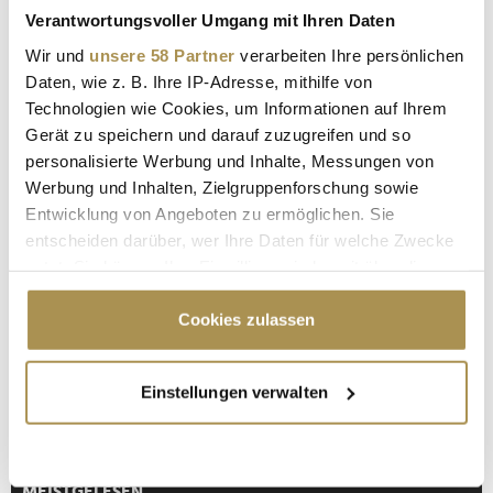
Verantwortungsvoller Umgang mit Ihren Daten
LEADERSNET.TV
Wir und
unsere 58 Partner
verarbeiten Ihre persönlichen
Daten, wie z. B. Ihre IP-Adresse, mithilfe von
LAUTSCHALTEN
Technologien wie Cookies, um Informationen auf Ihrem
Gerät zu speichern und darauf zuzugreifen und so
personalisierte Werbung und Inhalte, Messungen von
Werbung und Inhalten, Zielgruppenforschung sowie
Entwicklung von Angeboten zu ermöglichen. Sie
entscheiden darüber, wer Ihre Daten für welche Zwecke
nutzt. Sie können Ihre Einwilligung jederzeit über die
Cookie-Erklärung oder durch Klicken auf das Privacy
Trigger Symbol ändern oder widerrufen
Cookies zulassen
"Die Leute wollen einen Skandal im
Wenn Sie es erlauben, würden wir auch gerne:
Sommerloch"
Einstellungen verwalten
Informationen über Ihre geografische Lage
erfassen, welche bis auf einige Meter genau sein
können
Ihr Gerät durch aktives Scannen nach
MEISTGELESEN