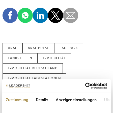
ARAL
ARAL PULSE
LADEPARK
TANKSTELLEN
E-MOBILITÄT
E-MOBILITÄT DEUTSCHLAND
E-MOBILITÄT LADESTATIONEN
ARAL PULSE GIGAHUB
ELEKTROAUTOS
DIE ZUKUNFT DER TANKSTELLE
Zustimmung
Details
Anzeigeneinstellungen
Über