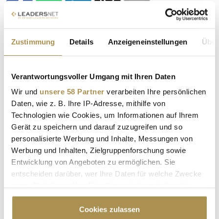
Zustimmung
Details
Anzeigeneinstellungen
Über
KÜNSTLICHE INTELLIGENZ
KI
Verantwortungsvoller Umgang mit Ihren Daten
ARTIFICAL INTELLIGENCE
ALEPH ALPHA
Wir und
unsere 58 Partner
verarbeiten Ihre persönlichen
Daten, wie z. B. Ihre IP-Adresse, mithilfe von
PWC
JONAS ANDRULIS
COMPLIANCE
Technologien wie Cookies, um Informationen auf Ihrem
Gerät zu speichern und darauf zuzugreifen und so
personalisierte Werbung und Inhalte, Messungen von
Kommentar veröffentlichen
Werbung und Inhalten, Zielgruppenforschung sowie
Entwicklung von Angeboten zu ermöglichen. Sie
Autor:
*
entscheiden darüber, wer Ihre Daten für welche Zwecke
nutzt. Sie können Ihre Einwilligung jederzeit über die
Cookie-Erklärung oder durch Klicken auf das Privacy
Kommentar:
*
Trigger Symbol ändern oder widerrufen
Cookies zulassen