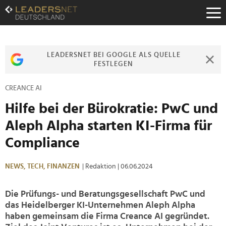
Zum
Inhalt
Zur
Fußzeilen-
Navigation
LEADERSNET BEI GOOGLE ALS QUELLE
Zur
FESTLEGEN
Hauptnavigation
CREANCE AI
Hilfe bei der Bürokratie: PwC und
Aleph Alpha starten KI-Firma für
Compliance
NEWS,
TECH,
FINANZEN
| Redaktion
| 06.06.2024
Die Prüfungs- und Beratungsgesellschaft PwC und
das Heidelberger KI-Unternehmen Aleph Alpha
haben gemeinsam die Firma Creance AI gegründet.