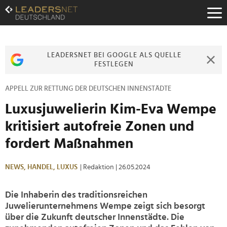
Zum
Inhalt
Zur
Fußzeilen-
Navigation
LEADERSNET BEI GOOGLE ALS QUELLE
Zur
FESTLEGEN
Hauptnavigation
APPELL ZUR RETTUNG DER DEUTSCHEN INNENSTÄDTE
Luxusjuwelierin Kim-Eva Wempe
kritisiert autofreie Zonen und
fordert Maßnahmen
NEWS,
HANDEL,
LUXUS
| Redaktion
| 26.05.2024
Die Inhaberin des traditionsreichen
Juwelierunternehmens Wempe zeigt sich besorgt
über die Zukunft deutscher Innenstädte. Die