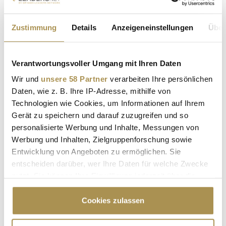
Zustimmung
Details
Anzeigeneinstellungen
Über
Sicherheitscode bestätigen:
*
Verantwortungsvoller Umgang mit Ihren Daten
Wir und
unsere 58 Partner
verarbeiten Ihre persönlichen
Daten, wie z. B. Ihre IP-Adresse, mithilfe von
Technologien wie Cookies, um Informationen auf Ihrem
Gerät zu speichern und darauf zuzugreifen und so
personalisierte Werbung und Inhalte, Messungen von
* Pflichtfelder.
Werbung und Inhalten, Zielgruppenforschung sowie
ABSENDEN
Entwicklung von Angeboten zu ermöglichen. Sie
entscheiden darüber, wer Ihre Daten für welche Zwecke
nutzt. Sie können Ihre Einwilligung jederzeit über die
LEADERSNET.TV
Cookie-Erklärung oder durch Klicken auf das Privacy
Trigger Symbol ändern oder widerrufen
Cookies zulassen
LAUTSCHALTEN
Wenn Sie es erlauben, würden wir auch gerne: