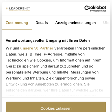
Kommentar:
*
Zustimmung
Details
Anzeigeneinstellungen
Über
Verantwortungsvoller Umgang mit Ihren Daten
Wir und
unsere 58 Partner
verarbeiten Ihre persönlichen
Sicherheitscode bestätigen:
*
Daten, wie z. B. Ihre IP-Adresse, mithilfe von
Technologien wie Cookies, um Informationen auf Ihrem
Gerät zu speichern und darauf zuzugreifen und so
personalisierte Werbung und Inhalte, Messungen von
Werbung und Inhalten, Zielgruppenforschung sowie
Entwicklung von Angeboten zu ermöglichen. Sie
entscheiden darüber, wer Ihre Daten für welche Zwecke
nutzt. Sie können Ihre Einwilligung jederzeit über die
* Pflichtfelder.
ABSENDEN
Cookie-Erklärung oder durch Klicken auf das Privacy
Trigger Symbol ändern oder widerrufen
Cookies zulassen