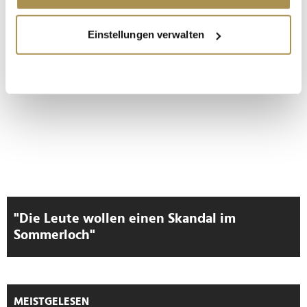
LEADERSNET.TV
Wenn Sie es erlauben, würden wir auch gerne:
Einstellungen verwalten
Informationen über Ihre geografische Lage
LAUTSCHALTEN
erfassen, welche bis auf einige Meter genau sein
können
Ihr Gerät durch aktives Scannen nach
bestimmten Merkmalen (Fingerprinting) identifizieren
Erfahren Sie mehr darüber, wie Ihre persönlichen Daten
verarbeitet werden, und legen Sie Ihre Präferenzen im
Abschnitt Einzelheiten
fest.
Wir verwenden Cookies, um Inhalte und Anzeigen zu
personalisieren, Funktionen für soziale Medien anbieten
"Die Leute wollen einen Skandal im
zu können und die Zugriffe auf unsere Website zu
Sommerloch"
analysieren. Außerdem geben wir Informationen zu Ihrer
Verwendung unserer Website an unsere Partner für
soziale Medien, Werbung und Analysen weiter. Unsere
Partner führen diese Informationen möglicherweise mit
MEISTGELESEN
weiteren Daten zusammen, die Sie ihnen bereitgestellt