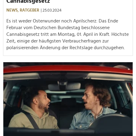
Cannabisgesetz
NEWS,
RATGEBER
| 25.03.2024
Es ist weder Osterwunder noch Aprilscherz: Das Ende
Februar vom Deutschen Bundestag beschlossene
Cannabisgesetz tritt am Montag, 01. April in Kraft. Höchste
Zeit, einige der häufigsten Verbraucherfragen zur
polarisierenden Änderung der Rechtslage durchzugehen.