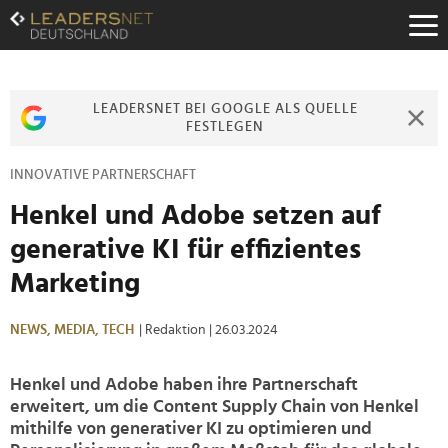
Zum
Inhalt
Zur
Fußzeilen-
Navigation
LEADERSNET BEI GOOGLE ALS QUELLE
Zur
FESTLEGEN
Hauptnavigation
INNOVATIVE PARTNERSCHAFT
Henkel und Adobe setzen auf
generative KI für effizientes
Marketing
NEWS,
MEDIA,
TECH
| Redaktion
| 26.03.2024
Henkel und Adobe haben ihre Partnerschaft
erweitert, um die Content Supply Chain von Henkel
mithilfe von generativer KI zu optimieren und