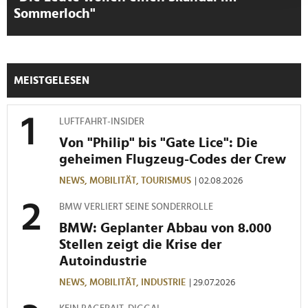
Abschnitt Einzelheiten
fest.
Sommerloch"
Wir verwenden Cookies, um Inhalte und Anzeigen zu
personalisieren, Funktionen für soziale Medien anbieten
zu können und die Zugriffe auf unsere Website zu
MEISTGELESEN
analysieren. Außerdem geben wir Informationen zu Ihrer
Verwendung unserer Website an unsere Partner für
soziale Medien, Werbung und Analysen weiter. Unsere
LUFTFAHRT-INSIDER
Partner führen diese Informationen möglicherweise mit
Von "Philip" bis "Gate Lice": Die
weiteren Daten zusammen, die Sie ihnen bereitgestellt
geheimen Flugzeug-Codes der Crew
haben oder die sie im Rahmen Ihrer Nutzung der Dienste
NEWS,
MOBILITÄT,
TOURISMUS
| 02.08.2026
gesammelt haben.
BMW VERLIERT SEINE SONDERROLLE
BMW: Geplanter Abbau von 8.000
Stellen zeigt die Krise der
Autoindustrie
NEWS,
MOBILITÄT,
INDUSTRIE
| 29.07.2026