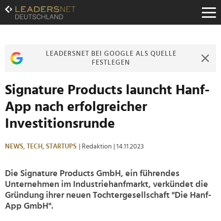
Zum
Inhalt
Zur
Fußzeilen-
Navigation
LEADERSNET BEI GOOGLE ALS QUELLE
Zur
FESTLEGEN
Hauptnavigation
Signature Products launcht Hanf-
App nach erfolgreicher
Investitionsrunde
NEWS,
TECH,
STARTUPS
| Redaktion
| 14.11.2023
Die Signature Products GmbH, ein führendes
Unternehmen im Industriehanfmarkt, verkündet die
Gründung ihrer neuen Tochtergesellschaft "Die Hanf-
App GmbH".