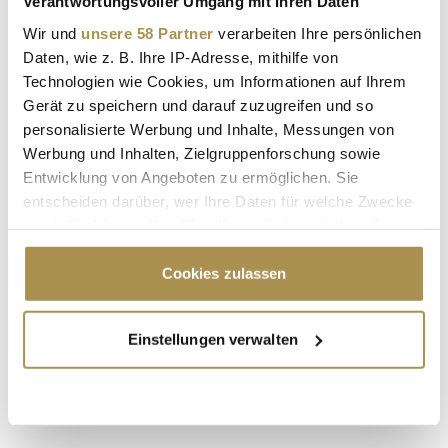
Verantwortungsvoller Umgang mit Ihren Daten
Sicherheitscode bestätigen:
*
Wir und
unsere 58 Partner
verarbeiten Ihre persönlichen
Daten, wie z. B. Ihre IP-Adresse, mithilfe von
Technologien wie Cookies, um Informationen auf Ihrem
Gerät zu speichern und darauf zuzugreifen und so
personalisierte Werbung und Inhalte, Messungen von
Werbung und Inhalten, Zielgruppenforschung sowie
Entwicklung von Angeboten zu ermöglichen. Sie
* Pflichtfelder.
entscheiden darüber, wer Ihre Daten für welche Zwecke
ABSENDEN
nutzt. Sie können Ihre Einwilligung jederzeit über die
Cookie-Erklärung oder durch Klicken auf das Privacy
Trigger Symbol ändern oder widerrufen
Cookies zulassen
LEADERSNET.TV
Wenn Sie es erlauben, würden wir auch gerne:
LAUTSCHALTEN
Einstellungen verwalten
Informationen über Ihre geografische Lage
erfassen, welche bis auf einige Meter genau sein
können
Ihr Gerät durch aktives Scannen nach
bestimmten Merkmalen (Fingerprinting) identifizieren