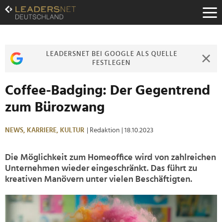
Zum
Inhalt
Zur
Fußzeilen-
Navigation
LEADERSNET BEI GOOGLE ALS QUELLE
Zur
FESTLEGEN
Hauptnavigation
Coffee-Badging: Der Gegentrend
zum Bürozwang
NEWS,
KARRIERE,
KULTUR
| Redaktion
| 18.10.2023
Die Möglichkeit zum Homeoffice wird von zahlreichen
Unternehmen wieder eingeschränkt. Das führt zu
kreativen Manövern unter vielen Beschäftigten.
>