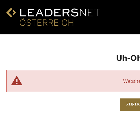
Uh-Oh!
Website 
ZURÜC