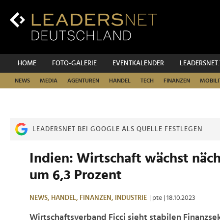
Zum
Inhalt
Zur
Fußzeilen-
Navigation
Zur
HOME
FOTO-GALERIE
EVENTKALENDER
LEADERSNET
Hauptnavigation
NEWS
MEDIA
AGENTUREN
HANDEL
TECH
FINANZEN
MOBILI
LEADERSNET BEI GOOGLE ALS QUELLE FESTLEGEN
Indien: Wirtschaft wächst näch
um 6,3 Prozent
NEWS,
HANDEL,
FINANZEN,
INDUSTRIE
| pte
| 18.10.2023
Wirtschaftsverband Ficci sieht stabilen Finanzse