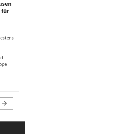
usen
 für
testens
nd
ppe