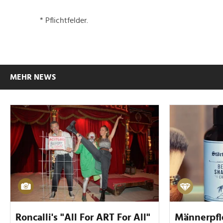
* Pflichtfelder.
MEHR NEWS
Roncalli's "All For ART For All"
Männerpfl