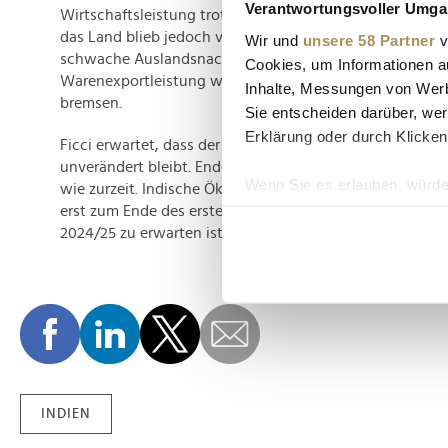
Verantwortungsvoller Umgan
Wirtschaftsleistung trotz der jüngsten Herausforderungen
das Land blieb jedoch von den externen Schocks nicht v
Wir und
unsere 58 Partner
v
schwache Auslandsnachfrage spiegele sich bereits in In
Cookies, um Informationen a
Warenexportleistung wider und werde voraussichtlich
Inhalte, Messungen von Werb
bremsen.
Sie entscheiden darüber, wer
Erklärung oder durch Klicken
Ficci erwartet, dass der Leitzins bis zum Ende des lauf
unverändert bleibt. Ende März 2024 soll er mit 6,5 Proz
Wenn Sie es erlauben, würde
wie zurzeit. Indische Ökonomen glauben, dass eine Sen
erst zum Ende des ersten oder zweiten Quartals des näc
Informationen über Ih
2024/25 zu erwarten ist. (pressetext.redaktion)
Ihr Gerät durch aktiv
Erfahren Sie mehr darüber, w
Einzelheiten
fest.
Wir verwenden Cookies, um I
und die Zugriffe auf unsere 
Website an unsere Partner fü
möglicherweise mit weiteren
INDIEN
der Dienste gesammelt habe