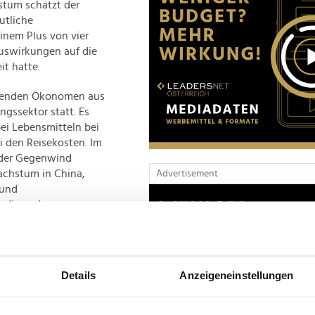
tum schätzt der
utliche
nem Plus von vier
Auswirkungen auf die
it hatte.
hrenden Ökonomen aus
ngssektor statt. Es
bei Lebensmitteln bei
i den Reisekosten. Im
ender Gegenwind
achstum in China,
Advertisement
 und
erdings das
Details
Anzeigeneinstellungen
e Wachstum im
ass sich dieser Trend
Indien selbst blieb die