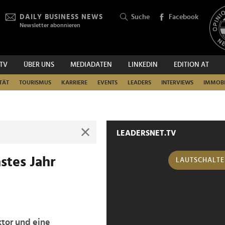
DAILY BUSINESS NEWS
Suche
Facebook
Newsletter abonnieren
.TV
ÜBER UNS
MEDIADATEN
LINKEDIN
EDITION AT
SUCHEN
TÄT
TOURISMUS
KARRIERE
EVENTS
LEADERS
INTERVIEWS
IMMOBI
LEADERSNET.TV
stes Jahr
LAUTSCHALT
ktor und eine