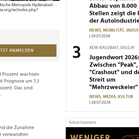
Abbau von 8.000
ndische Metropole Hyderabad -
ia.org/w/index.php?
Stellen zeigt die 
der Autoindustri
NEWS,
MOBILITÄT,
INDUS
| 29.07.2026
KEIN RAGEBAIT, DIGGA!
ETZT ANMELDEN
Jugendwort 2026
Zwischen "Peak",
"Crashout" und 
3 Prozent wachsen.
Streit um
aut Prognose um 7,3
"Mehrzweckeier"
rozent. Das sind
n
NEWS,
MEDIA,
KULTUR
| 28.07.2026
Advertisement
 und die Zunahme
ihr verwandten