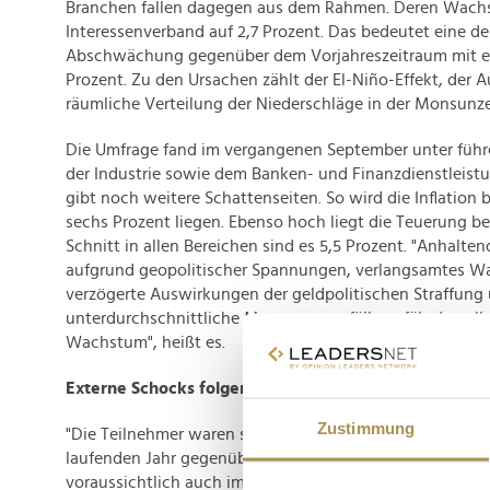
Branchen fallen dagegen aus dem Rahmen. Deren Wachs
Interessenverband auf 2,7 Prozent. Das bedeutet eine de
Abschwächung gegenüber dem Vorjahreszeitraum mit ei
Prozent. Zu den Ursachen zählt der El-Niño-Effekt, der 
räumliche Verteilung der Niederschläge in der Monsunze
Die Umfrage fand im vergangenen September unter fü
der Industrie sowie dem Banken- und Finanzdienstleistu
gibt noch weitere Schattenseiten. So wird die Inflation 
sechs Prozent liegen. Ebenso hoch liegt die Teuerung be
Schnitt in allen Bereichen sind es 5,5 Prozent. "Anhalt
aufgrund geopolitischer Spannungen, verlangsamtes W
verzögerte Auswirkungen der geldpolitischen Straffung
unterdurchschnittliche Monsunregenfälle gefährden all
Wachstum", heißt es.
Externe Schocks folgenreich
Zustimmung
"Die Teilnehmer waren sich einig, dass sich das global
laufenden Jahr gegenüber 2022 verlangsamen wird und d
voraussichtlich auch im Jahr 2024 fortsetzt", so Ficci. In 