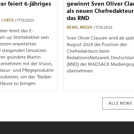
er feiert 6-jähriges
gewinnt Sven Oliver Cla
als neuen Chefredakteur
das RND
,
LUXUS
| 17.10.2023
NEWS,
MEDIA
| 17.10.2023
er feiert das E-
t-up Störtebekker sein
Sven Oliver Clausen wird ab spä
einem erweiterten
August 2024 die Position des
d steigenden Umsätzen.
Chefredakteurs beim
ren gründete Martin
RedaktionsNetzwerk Deutschla
ternehmen mit der Vision,
(RND) der MADSACK Mediengru
asur- und Pflegeprodukte
übernehmen.
zubieten, um das "Barber-
 Hause zu bringen.
ALLE NEWS