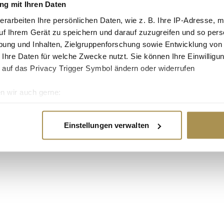
g mit Ihren Daten
 zwar relativ stabil,
erschont. Die
erarbeiten Ihre persönlichen Daten, wie z. B. Ihre IP-Adresse, m
diens
uf Ihrem Gerät zu speichern und darauf zuzugreifen und so pers
 das Binnenwachstum
ung und Inhalten, Zielgruppenforschung sowie Entwicklung von
 Ihre Daten für welche Zwecke nutzt. Sie können Ihre Einwilligun
 auf das Privacy Trigger Symbol ändern oder widerrufen
enden Geschäftsjahres
ent ebenso hoch sein
n wir auch gerne:
kung des Zinssatzes
hsten Geschäftsjahres
re geografische Lage erfassen, welche bis auf einige Meter gen
es Scannen nach bestimmten Merkmalen (Fingerprinting) identifi
Einstellungen verwalten
ie Ihre persönlichen Daten verarbeitet werden, und legen Sie I
nhalte und Anzeigen zu personalisieren, Funktionen für soziale
Website zu analysieren. Außerdem geben wir Informationen zu I
r soziale Medien, Werbung und Analysen weiter. Unsere Partner
 Daten zusammen, die Sie ihnen bereitgestellt haben oder die s
n.