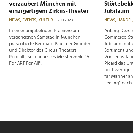
verzaubert München mit
Störtebekk
einzigartigem Zirkus-Theater
Jubiläum
NEWS,
EVENTS,
KULTUR
| 17.10.2023
NEWS,
HANDEL
In einer umjubelnden Premiere am
Anfang Dezemb
vergangenen Samstag in München
Commerce-Star
präsentierte Bernhard Paul, der Gründer
Jubiläum mit 
und Direktor des Circus-Theaters
Sortiment un
Roncalli, sein neuestes Meisterwerk: "All
Vor sechs Jah
For ART For All".
Picard das Un
hochwertige R
für Männer an
Feeling" nach