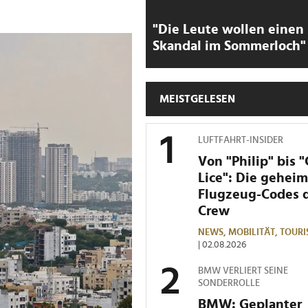
"Die Leute wollen einen
Skandal im Sommerloch"
MEISTGELESEN
LUFTFAHRT-INSIDER
Von "Philip" bis 
Lice": Die gehei
Flugzeug-Codes 
Crew
NEWS,
MOBILITÄT,
TOURI
| 02.08.2026
BMW VERLIERT SEINE
SONDERROLLE
BMW: Geplanter