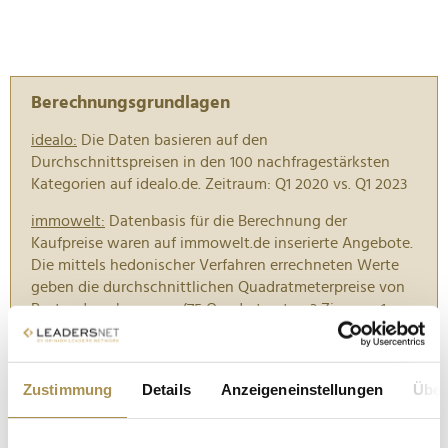
Berechnungsgrundlagen
idealo:
Die Daten basieren auf den
Durchschnittspreisen in den 100 nachfragestärksten
Kategorien auf idealo.de. Zeitraum: Q1 2020 vs. Q1 2023
immowelt:
Datenbasis für die Berechnung der
Kaufpreise waren auf immowelt.de inserierte Angebote.
Die mittels hedonischer Verfahren errechneten Werte
geben die durchschnittlichen Quadratmeterpreise von
Bestandswohnungen (75 Quadratmeter, 3 Zimmer, 1.
Stock, Baujahr 1990er-Jahre) zum 01.04.2023 wieder. Es
handelt sich um Angebots-, keine Abschlusspreise.
Zustimmung
Details
Anzeigeneinstellungen
Über
The Stepstone Group:
Die Berechnungsgrundlage bildet
die durchschnittliche Anzahl online geschalteter
Stellenanzeigen pro Tag auf der Website Stepstone.de.