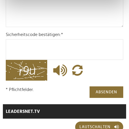
bestimmten Merkmalen (Fingerprinting) identifizieren
Erfahren Sie mehr darüber, wie Ihre persönlichen Daten
verarbeitet werden, und legen Sie Ihre Präferenzen im
Abschnitt Einzelheiten
fest.
Sicherheitscode bestätigen:
*
Wir verwenden Cookies, um Inhalte und Anzeigen zu
personalisieren, Funktionen für soziale Medien anbieten
zu können und die Zugriffe auf unsere Website zu
analysieren. Außerdem geben wir Informationen zu Ihrer
Verwendung unserer Website an unsere Partner für
soziale Medien, Werbung und Analysen weiter. Unsere
Partner führen diese Informationen möglicherweise mit
weiteren Daten zusammen, die Sie ihnen bereitgestellt
* Pflichtfelder.
ABSENDEN
haben oder die sie im Rahmen Ihrer Nutzung der Dienste
gesammelt haben.
LEADERSNET.TV
LAUTSCHALTEN