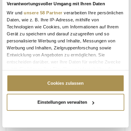
Diese Werte wurden jeweils für das erste Quartal 2020
Verantwortungsvoller Umgang mit Ihren Daten
und 2023 akkumuliert. Die Berechnung wurde ebenfalls
Wir und
unsere 58 Partner
verarbeiten Ihre persönlichen
für einzelne Berufsgruppen angewendet.
Daten, wie z. B. Ihre IP-Adresse, mithilfe von
Technologien wie Cookies, um Informationen auf Ihrem
Gerät zu speichern und darauf zuzugreifen und so
NEWS
ANALYSE
STEPSTONE
personalisierte Werbung und Inhalte, Messungen von
IMMOWELT
IDEALO
JOBS
KARRIERE
Werbung und Inhalten, Zielgruppenforschung sowie
Entwicklung von Angeboten zu ermöglichen. Sie
HANDEL
TECH
ONLINEPLATTFORM
entscheiden darüber, wer Ihre Daten für welche Zwecke
nutzt. Sie können Ihre Einwilligung jederzeit über die
Cookie-Erklärung oder durch Klicken auf das Privacy
Kommentar veröffentlichen
Trigger Symbol ändern oder widerrufen
Cookies zulassen
Autor:
*
Wenn Sie es erlauben, würden wir auch gerne:
Einstellungen verwalten
Informationen über Ihre geografische Lage
erfassen, welche bis auf einige Meter genau sein
Kommentar:
*
können
Ihr Gerät durch aktives Scannen nach