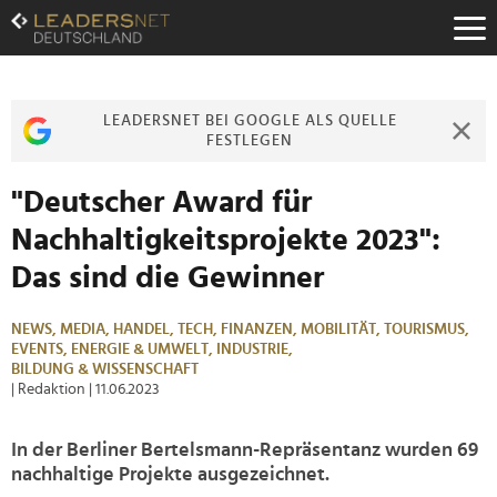
Zum
Inhalt
Zur
Fußzeilen-
Navigation
LEADERSNET BEI GOOGLE ALS QUELLE
Zur
FESTLEGEN
Hauptnavigation
"Deutscher Award für
Nachhaltigkeitsprojekte 2023":
Das sind die Gewinner
NEWS,
MEDIA,
HANDEL,
TECH,
FINANZEN,
MOBILITÄT,
TOURISMUS,
EVENTS,
ENERGIE & UMWELT,
INDUSTRIE,
BILDUNG & WISSENSCHAFT
| Redaktion
| 11.06.2023
In der Berliner Bertelsmann-Repräsentanz wurden 69
nachhaltige Projekte ausgezeichnet.