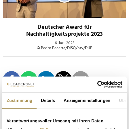
Deutscher Award für
Nachhaltigkeitsprojekte 2023
6. Juni 2023
© Pedro Becerra/DISQ/ntv/DUP
Zustimmung
Details
Anzeigeneinstellungen
Über
DEUTSCHER AWARD FÜR NACHHALTIGKEITSPROJEKTE
Verantwortungsvoller Umgang mit Ihren Daten
BERLIN