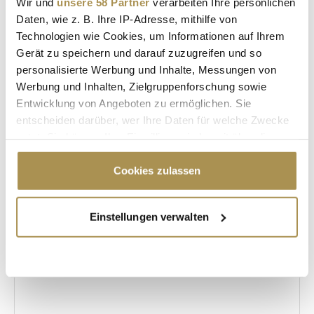
Wir und
unsere 58 Partner
verarbeiten Ihre persönlichen
Daten, wie z. B. Ihre IP-Adresse, mithilfe von
DEUTSCHES INSTITUT FÜR SERVICE-QUALITÄT
Technologien wie Cookies, um Informationen auf Ihrem
Gerät zu speichern und darauf zuzugreifen und so
DUP UNTERNEHMER-MAGAZIN
NTV
personalisierte Werbung und Inhalte, Messungen von
BERTELSMANN-REPRÄSENTANZ
Werbung und Inhalten, Zielgruppenforschung sowie
Entwicklung von Angeboten zu ermöglichen. Sie
entscheiden darüber, wer Ihre Daten für welche Zwecke
Kommentar veröffentlichen
nutzt. Sie können Ihre Einwilligung jederzeit über die
Cookie-Erklärung oder durch Klicken auf das Privacy
Autor:
*
Trigger Symbol ändern oder widerrufen
Cookies zulassen
Wenn Sie es erlauben, würden wir auch gerne:
Einstellungen verwalten
Kommentar:
*
Informationen über Ihre geografische Lage
erfassen, welche bis auf einige Meter genau sein
können
Ihr Gerät durch aktives Scannen nach
bestimmten Merkmalen (Fingerprinting) identifizieren
Erfahren Sie mehr darüber, wie Ihre persönlichen Daten