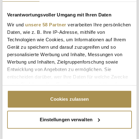
Verantwortungsvoller Umgang mit Ihren Daten
Wir und
unsere 58 Partner
verarbeiten Ihre persönlichen
Daten, wie z. B. Ihre IP-Adresse, mithilfe von
Technologien wie Cookies, um Informationen auf Ihrem
NORDSEE
OSTSEE
ENGEL & VÖLKERS
Gerät zu speichern und darauf zuzugreifen und so
personalisierte Werbung und Inhalte, Messungen von
FERIENIMMOBILIEN
SYLT
ZWEITWOHNSITZ
Werbung und Inhalten, Zielgruppenforschung sowie
LUXUSIMMOBILIEN
TILL-FABIAN ZALEWSKI
Entwicklung von Angeboten zu ermöglichen. Sie
entscheiden darüber, wer Ihre Daten für welche Zwecke
FÖHR
RÜGEN
TIMMENDORFER STRAND
nutzt. Sie können Ihre Einwilligung jederzeit über die
Cookie-Erklärung oder durch Klicken auf das Privacy
Trigger Symbol ändern oder widerrufen
Cookies zulassen
Kommentar veröffentlichen
Wenn Sie es erlauben, würden wir auch gerne:
Autor:
*
Einstellungen verwalten
Informationen über Ihre geografische Lage
erfassen, welche bis auf einige Meter genau sein
können