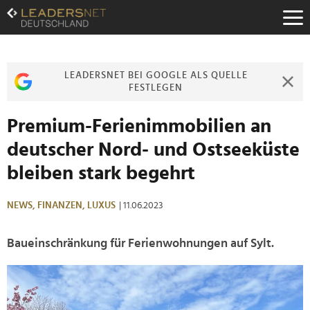
Zum
Inhalt
Zur
Fußzeilen-
Navigation
LEADERSNET BEI GOOGLE ALS QUELLE
Zur
FESTLEGEN
Hauptnavigation
Premium-Ferienimmobilien an
deutscher Nord- und Ostseeküste
bleiben stark begehrt
NEWS,
FINANZEN,
LUXUS
| 11.06.2023
Baueinschränkung für Ferienwohnungen auf Sylt.
>