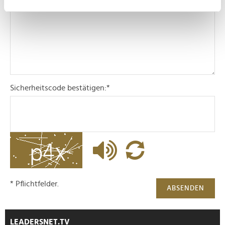
Kommentar:
*
Ihr Gerät durch aktives Scannen nach
bestimmten Merkmalen (Fingerprinting) identifizieren
Erfahren Sie mehr darüber, wie Ihre persönlichen Daten
verarbeitet werden, und legen Sie Ihre Präferenzen im
Abschnitt Einzelheiten
fest.
Wir verwenden Cookies, um Inhalte und Anzeigen zu
Sicherheitscode bestätigen:
*
personalisieren, Funktionen für soziale Medien anbieten
zu können und die Zugriffe auf unsere Website zu
analysieren. Außerdem geben wir Informationen zu Ihrer
Verwendung unserer Website an unsere Partner für
soziale Medien, Werbung und Analysen weiter. Unsere
Partner führen diese Informationen möglicherweise mit
weiteren Daten zusammen, die Sie ihnen bereitgestellt
haben oder die sie im Rahmen Ihrer Nutzung der Dienste
* Pflichtfelder.
ABSENDEN
gesammelt haben.
LEADERSNET.TV