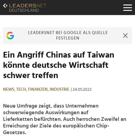
Zum
Inhalt
Zur
Fußzeilen-
Navigation
LEADERSNET BEI GOOGLE ALS QUELLE
Zur
FESTLEGEN
Hauptnavigation
Ein Angriff Chinas auf Taiwan
könnte deutsche Wirtschaft
schwer treffen
NEWS,
TECH,
FINANZEN,
INDUSTRIE
| 24.05.2023
Neue Umfrage zeigt, dass Unternehmen
schwerwiegende Auswirkungen auf
Lieferketten befürchten. Auch herrschen Zweifel an
Erreichung der Ziele des europäischen Chip-
Gesetzes.