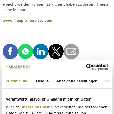
erreicht werden können. 22 Prozent haben zu diesem Thema
keine Meinung.
www.kloepfel-services.com
Zustimmung
Details
Anzeigeneinstellungen
Über
Über die Umfrage
Die Teilnehmerstruktur der Umfrage umfasste Vertreter
Verantwortungsvoller Umgang mit Ihren Daten
aus verschiedenen Branchen und Unternehmen bis 500
Wir und
unsere 58 Partner
verarbeiten Ihre persönlichen
Millionen Euro Jahresumsatz.
Daten, wie z. B. Ihre IP-Adresse, mithilfe von