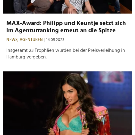
MAX-Award: Philipp und Keuntje setzt sich
im Agenturranking erneut an die Spitze
NEWS,
AGENTUREN
| 14.05.2023
Insgesamt 23 Trophäen wurden bei der Preisverleihung in
Hamburg vergeben.