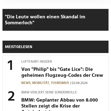
Abschnitt Einzelheiten
fest.
"Die Leute wollen einen Skandal im
Wir verwenden Cookies, um Inhalte und Anzeigen zu
Sommerloch"
personalisieren, Funktionen für soziale Medien anbieten
zu können und die Zugriffe auf unsere Website zu
analysieren. Außerdem geben wir Informationen zu Ihrer
Verwendung unserer Website an unsere Partner für
soziale Medien, Werbung und Analysen weiter. Unsere
MEISTGELESEN
Partner führen diese Informationen möglicherweise mit
weiteren Daten zusammen, die Sie ihnen bereitgestellt
LUFTFAHRT-INSIDER
haben oder die sie im Rahmen Ihrer Nutzung der Dienste
Von "Philip" bis "Gate Lice": Die
gesammelt haben.
geheimen Flugzeug-Codes der Crew
NEWS,
MOBILITÄT,
TOURISMUS
| 02.08.2026
BMW VERLIERT SEINE SONDERROLLE
BMW: Geplanter Abbau von 8.000
Stellen zeigt die Krise der