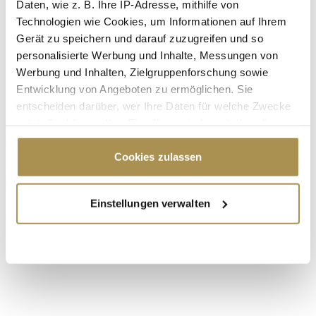
Daten, wie z. B. Ihre IP-Adresse, mithilfe von
Technologien wie Cookies, um Informationen auf Ihrem
Gerät zu speichern und darauf zuzugreifen und so
personalisierte Werbung und Inhalte, Messungen von
Werbung und Inhalten, Zielgruppenforschung sowie
Entwicklung von Angeboten zu ermöglichen. Sie
* Pflichtfelder.
entscheiden darüber, wer Ihre Daten für welche Zwecke
ABSENDEN
nutzt. Sie können Ihre Einwilligung jederzeit über die
Cookie-Erklärung oder durch Klicken auf das Privacy
LEADERSNET.TV
Trigger Symbol ändern oder widerrufen
Cookies zulassen
Wenn Sie es erlauben, würden wir auch gerne:
LAUTSCHALTEN
Einstellungen verwalten
Informationen über Ihre geografische Lage
erfassen, welche bis auf einige Meter genau sein
können
Ihr Gerät durch aktives Scannen nach
bestimmten Merkmalen (Fingerprinting) identifizieren
Erfahren Sie mehr darüber, wie Ihre persönlichen Daten
verarbeitet werden, und legen Sie Ihre Präferenzen im