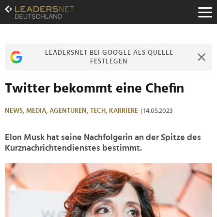
Zum
Inhalt
Zur
Fußzeilen-
Navigation
LEADERSNET BEI GOOGLE ALS QUELLE
Zur
FESTLEGEN
Hauptnavigation
Twitter bekommt eine Chefin
NEWS,
MEDIA,
AGENTUREN,
TECH,
KARRIERE
| 14.05.2023
Elon Musk hat seine Nachfolgerin an der Spitze des
Kurznachrichtendienstes bestimmt.
>