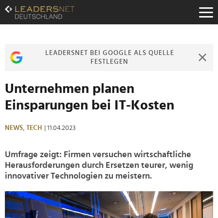
Zum
Inhalt
Zur
Fußzeilen-
Navigation
LEADERSNET BEI GOOGLE ALS QUELLE
Zur
FESTLEGEN
Hauptnavigation
Unternehmen planen
Einsparungen bei IT-Kosten
NEWS,
TECH
| 11.04.2023
Umfrage zeigt: Firmen versuchen wirtschaftliche
Herausforderungen durch Ersetzen teurer, wenig
innovativer Technologien zu meistern.
>