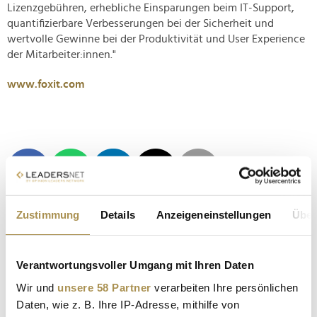
Lizenzgebühren, erhebliche Einsparungen beim IT-Support,
quantifizierbare Verbesserungen bei der Sicherheit und
wertvolle Gewinne bei der Produktivität und User Experience
der Mitarbeiter:innen."
www.foxit.com
Zustimmung
Details
Anzeigeneinstellungen
Über
FOXIT
ENTERPRISE STRATEGY GROUP
Verantwortungsvoller Umgang mit Ihren Daten
Wir und
unsere 58 Partner
verarbeiten Ihre persönlichen
UMFRAGE
IT
IT-KOSTEN
Daten, wie z. B. Ihre IP-Adresse, mithilfe von