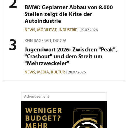
analysieren. Außerdem geben wir Informationen zu Ihrer
BMW: Geplanter Abbau von 8.000
Verwendung unserer Website an unsere Partner für
Stellen zeigt die Krise der
soziale Medien, Werbung und Analysen weiter. Unsere
Autoindustrie
Partner führen diese Informationen möglicherweise mit
NEWS,
MOBILITÄT,
INDUSTRIE
| 29.07.2026
weiteren Daten zusammen, die Sie ihnen bereitgestellt
haben oder die sie im Rahmen Ihrer Nutzung der Dienste
KEIN RAGEBAIT, DIGGA!
gesammelt haben.
Jugendwort 2026: Zwischen "Peak",
"Crashout" und dem Streit um
"Mehrzweckeier"
NEWS,
MEDIA,
KULTUR
| 28.07.2026
Advertisement