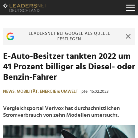
Zum
Inhalt
Zur
Fußzeilen-
Navigation
LEADERSNET BEI GOOGLE ALS QUELLE
Zur
FESTLEGEN
Hauptnavigation
E-Auto-Besitzer tankten 2022 um
41 Prozent billiger als Diesel- oder
Benzin-Fahrer
NEWS,
MOBILITÄT,
ENERGIE & UMWELT
| pte
| 15.02.2023
Vergleichsportal Verivox hat durchschnittlichen
Stromverbrauch von zehn Modellen untersucht.
>