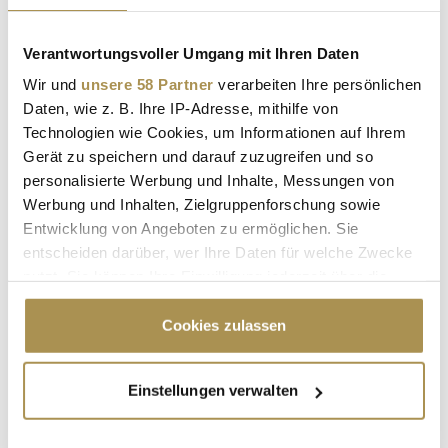
LAUTSCHALTEN
Verantwortungsvoller Umgang mit Ihren Daten
Wir und
unsere 58 Partner
verarbeiten Ihre persönlichen
Daten, wie z. B. Ihre IP-Adresse, mithilfe von
Technologien wie Cookies, um Informationen auf Ihrem
Gerät zu speichern und darauf zuzugreifen und so
personalisierte Werbung und Inhalte, Messungen von
Werbung und Inhalten, Zielgruppenforschung sowie
Entwicklung von Angeboten zu ermöglichen. Sie
entscheiden darüber, wer Ihre Daten für welche Zwecke
"Die Leute wollen einen Skandal im
nutzt. Sie können Ihre Einwilligung jederzeit über die
Sommerloch"
Cookie-Erklärung oder durch Klicken auf das Privacy
Trigger Symbol ändern oder widerrufen
Cookies zulassen
Wenn Sie es erlauben, würden wir auch gerne:
Einstellungen verwalten
MEISTGELESEN
Informationen über Ihre geografische Lage
erfassen, welche bis auf einige Meter genau sein