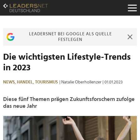
Zum
Inhalt
Zur
Fußzeilen-
Navigation
LEADERSNET BEI GOOGLE ALS QUELLE
Zur
FESTLEGEN
Hauptnavigation
Die wichtigsten Lifestyle-Trends
in 2023
NEWS,
HANDEL,
TOURISMUS
| Natalie Oberhollenzer
| 01.01.2023
Diese fünf Themen prägen Zukunftsforschern zufolge
das neue Jahr
>