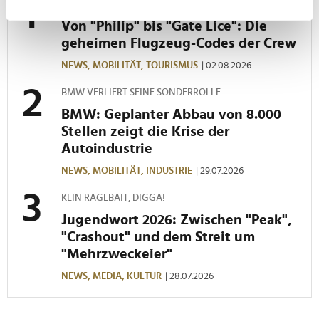
können
LUFTFAHRT-INSIDER
Ihr Gerät durch aktives Scannen nach
Von "Philip" bis "Gate Lice": Die
bestimmten Merkmalen (Fingerprinting) identifizieren
geheimen Flugzeug-Codes der Crew
Erfahren Sie mehr darüber, wie Ihre persönlichen Daten
NEWS,
MOBILITÄT,
TOURISMUS
| 02.08.2026
verarbeitet werden, und legen Sie Ihre Präferenzen im
Abschnitt Einzelheiten
fest.
BMW VERLIERT SEINE SONDERROLLE
BMW: Geplanter Abbau von 8.000
Wir verwenden Cookies, um Inhalte und Anzeigen zu
Stellen zeigt die Krise der
personalisieren, Funktionen für soziale Medien anbieten
Autoindustrie
zu können und die Zugriffe auf unsere Website zu
NEWS,
MOBILITÄT,
INDUSTRIE
| 29.07.2026
analysieren. Außerdem geben wir Informationen zu Ihrer
Verwendung unserer Website an unsere Partner für
KEIN RAGEBAIT, DIGGA!
soziale Medien, Werbung und Analysen weiter. Unsere
Jugendwort 2026: Zwischen "Peak",
Partner führen diese Informationen möglicherweise mit
"Crashout" und dem Streit um
weiteren Daten zusammen, die Sie ihnen bereitgestellt
"Mehrzweckeier"
haben oder die sie im Rahmen Ihrer Nutzung der Dienste
gesammelt haben.
NEWS,
MEDIA,
KULTUR
| 28.07.2026