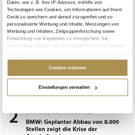
Daten, wie z. B. Ihre IP-Adresse, mithilfe von
Technologien wie Cookies, um Informationen auf Ihrem
Gerät zu speichern und darauf zuzugreifen und so
"Die Leute wollen einen Skandal im
personalisierte Werbung und Inhalte, Messungen von
Sommerloch"
Werbung und Inhalten, Zielgruppenforschung sowie
Entwicklung von Angeboten zu ermöglichen. Sie
entscheiden darüber, wer Ihre Daten für welche Zwecke
nutzt. Sie können Ihre Einwilligung jederzeit über die
MEISTGELESEN
Cookie-Erklärung oder durch Klicken auf das Privacy
Trigger Symbol ändern oder widerrufen
Cookies zulassen
LUFTFAHRT-INSIDER
Wenn Sie es erlauben, würden wir auch gerne:
Von "Philip" bis "Gate Lice": Die
Einstellungen verwalten
Informationen über Ihre geografische Lage
geheimen Flugzeug-Codes der Crew
erfassen, welche bis auf einige Meter genau sein
NEWS,
MOBILITÄT,
TOURISMUS
| 02.08.2026
können
Ihr Gerät durch aktives Scannen nach
BMW VERLIERT SEINE SONDERROLLE
bestimmten Merkmalen (Fingerprinting) identifizieren
BMW: Geplanter Abbau von 8.000
Erfahren Sie mehr darüber, wie Ihre persönlichen Daten
Stellen zeigt die Krise der
verarbeitet werden, und legen Sie Ihre Präferenzen im