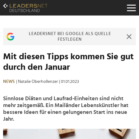
Zum
Inhalt
Zur
Fußzeilen-
Navigation
LEADERSNET BEI GOOGLE ALS QUELLE
Zur
FESTLEGEN
Hauptnavigation
Mit diesen Tipps kommen Sie gut
durch den Januar
NEWS
| Natalie Oberhollenzer
| 01.01.2023
Sinnlose Diäten und Laufrad-Einheiten sind nicht
mehr zeitgemäß. Ein Mailänder Lebenskünstler hat
bessere Ideen für einen gelungenen Start ins neue
Jahr.
>