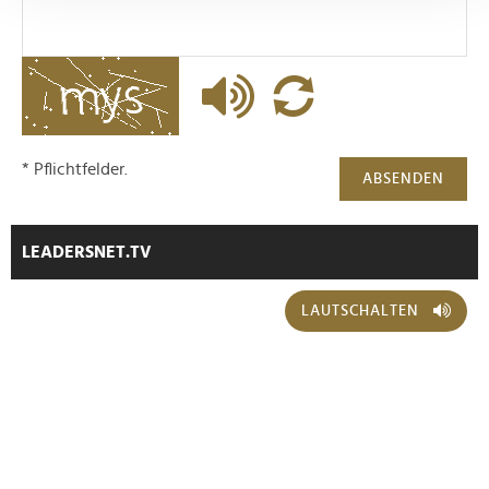
Abschnitt Einzelheiten
fest.
Wir verwenden Cookies, um Inhalte und Anzeigen zu
personalisieren, Funktionen für soziale Medien anbieten
zu können und die Zugriffe auf unsere Website zu
analysieren. Außerdem geben wir Informationen zu Ihrer
* Pflichtfelder.
ABSENDEN
Verwendung unserer Website an unsere Partner für
soziale Medien, Werbung und Analysen weiter. Unsere
Partner führen diese Informationen möglicherweise mit
LEADERSNET.TV
weiteren Daten zusammen, die Sie ihnen bereitgestellt
haben oder die sie im Rahmen Ihrer Nutzung der Dienste
gesammelt haben.
LAUTSCHALTEN