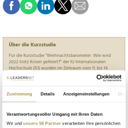
Über die Kurzstudie
Für die Kurzstudie "Weihnachtsbarometer: Wie wird
2022 trotz Krisen gefeiert?" der IU Internationalen
Hochschule (IU) wurden im Zeitraum vom 11. bis 14.
November 2022 insgesamt 1.204 Befragte zwischen 16
und 65 Jahren, repräsentativ nach Alter und Geschlecht
befragt.
Zustimmung
Details
Anzeigeneinstellungen
Über
WEIHNACHTEN
JULIA PITTERS
FAMILIE
Verantwortungsvoller Umgang mit Ihren Daten
FREUNDE
BESINNLICH
KRISEN
Wir und
unsere 58 Partner
verarbeiten Ihre persönlichen