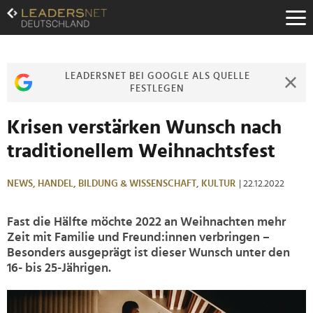
Zum
Inhalt
Zur
Fußzeilen-
Navigation
LEADERSNET BEI GOOGLE ALS QUELLE
Zur
FESTLEGEN
Hauptnavigation
Krisen verstärken Wunsch nach
traditionellem Weihnachtsfest
NEWS,
HANDEL,
BILDUNG & WISSENSCHAFT,
KULTUR
| 22.12.2022
Fast die Hälfte möchte 2022 an Weihnachten mehr
Zeit mit Familie und Freund:innen verbringen –
Besonders ausgeprägt ist dieser Wunsch unter den
16- bis 25-Jährigen.
>