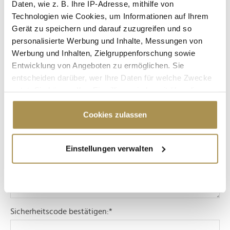
UMFRAGE
INTERNATIONALE HOCHSCHULE
Daten, wie z. B. Ihre IP-Adresse, mithilfe von
Technologien wie Cookies, um Informationen auf Ihrem
IU
IU INTERNATIONALEN HOCHSCHULE
Gerät zu speichern und darauf zuzugreifen und so
personalisierte Werbung und Inhalte, Messungen von
Werbung und Inhalten, Zielgruppenforschung sowie
Kommentar veröffentlichen
Entwicklung von Angeboten zu ermöglichen. Sie
entscheiden darüber, wer Ihre Daten für welche Zwecke
Autor:
*
nutzt. Sie können Ihre Einwilligung jederzeit über die
Cookie-Erklärung oder durch Klicken auf das Privacy
Trigger Symbol ändern oder widerrufen
Cookies zulassen
Kommentar:
*
Wenn Sie es erlauben, würden wir auch gerne:
Einstellungen verwalten
Informationen über Ihre geografische Lage
erfassen, welche bis auf einige Meter genau sein
können
Ihr Gerät durch aktives Scannen nach
bestimmten Merkmalen (Fingerprinting) identifizieren
Sicherheitscode bestätigen:
*
Erfahren Sie mehr darüber, wie Ihre persönlichen Daten
verarbeitet werden, und legen Sie Ihre Präferenzen im