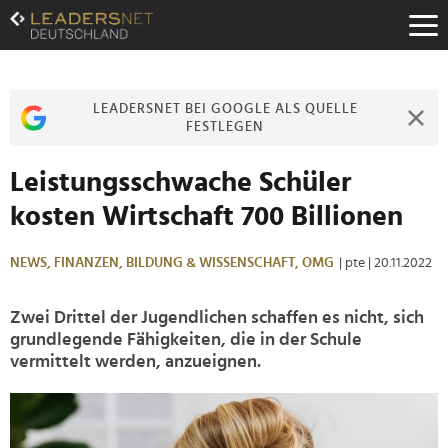
Zum
Inhalt
Zur
Fußzeilen-
Navigation
LEADERSNET BEI GOOGLE ALS QUELLE
Zur
FESTLEGEN
Hauptnavigation
Leistungsschwache Schüler
kosten Wirtschaft 700 Billionen
NEWS,
FINANZEN,
BILDUNG & WISSENSCHAFT,
OMG
| pte
| 20.11.2022
Zwei Drittel der Jugendlichen schaffen es nicht, sich
grundlegende Fähigkeiten, die in der Schule
vermittelt werden, anzueignen.
>