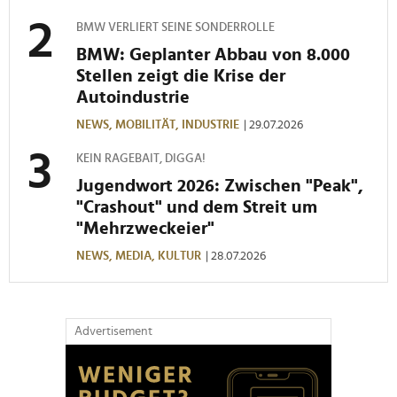
soziale Medien, Werbung und Analysen weiter. Unsere
BMW VERLIERT SEINE SONDERROLLE
Partner führen diese Informationen möglicherweise mit
BMW: Geplanter Abbau von 8.000
weiteren Daten zusammen, die Sie ihnen bereitgestellt
Stellen zeigt die Krise der
haben oder die sie im Rahmen Ihrer Nutzung der Dienste
Autoindustrie
gesammelt haben.
NEWS,
MOBILITÄT,
INDUSTRIE
| 29.07.2026
KEIN RAGEBAIT, DIGGA!
Jugendwort 2026: Zwischen "Peak",
"Crashout" und dem Streit um
"Mehrzweckeier"
NEWS,
MEDIA,
KULTUR
| 28.07.2026
Advertisement