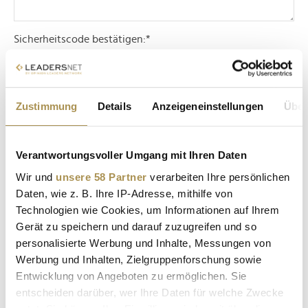
Sicherheitscode bestätigen:
*
Zustimmung
Details
Anzeigeneinstellungen
Über
Verantwortungsvoller Umgang mit Ihren Daten
* Pflichtfelder.
Wir und
unsere 58 Partner
verarbeiten Ihre persönlichen
ABSENDEN
Daten, wie z. B. Ihre IP-Adresse, mithilfe von
Technologien wie Cookies, um Informationen auf Ihrem
LEADERSNET.TV
Gerät zu speichern und darauf zuzugreifen und so
personalisierte Werbung und Inhalte, Messungen von
Werbung und Inhalten, Zielgruppenforschung sowie
LAUTSCHALTEN
Entwicklung von Angeboten zu ermöglichen. Sie
entscheiden darüber, wer Ihre Daten für welche Zwecke