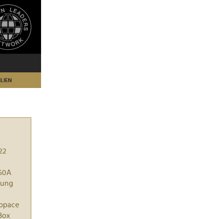
LIEN
22
50A
ung
opace
Box