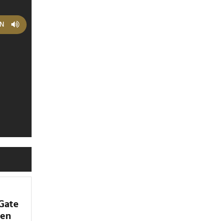
EN
"Gate
men