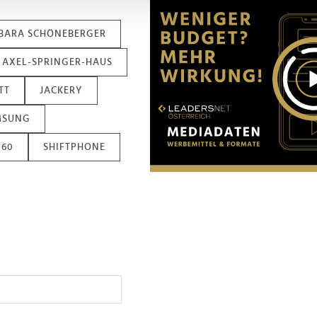
Website zu analysieren. Außerdem geben wir Informationen zu I
r soziale Medien, Werbung und Analysen weiter. Unsere Partner
BARA SCHÖNEBERGER
 Daten zusammen, die Sie ihnen bereitgestellt haben oder die s
n.
AXEL-SPRINGER-HAUS
TT
JACKERY
MSUNG
060
SHIFTPHONE