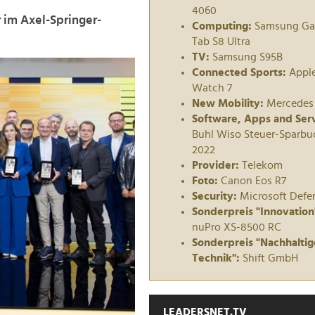
4060
 im Axel-Springer-
Computing:
Samsung Ga
Tab S8 Ultra
TV:
Samsung S95B
Connected Sports:
Appl
Watch 7
New Mobility:
Mercedes
Software, Apps and Serv
Buhl Wiso Steuer-Sparbu
2022
Provider:
Telekom
Foto:
Canon Eos R7
Security:
Microsoft Defe
Sonderpreis "Innovation
nuPro XS-8500 RC
Sonderpreis "Nachhaltig
Technik":
Shift GmbH
LEADERSNET.TV