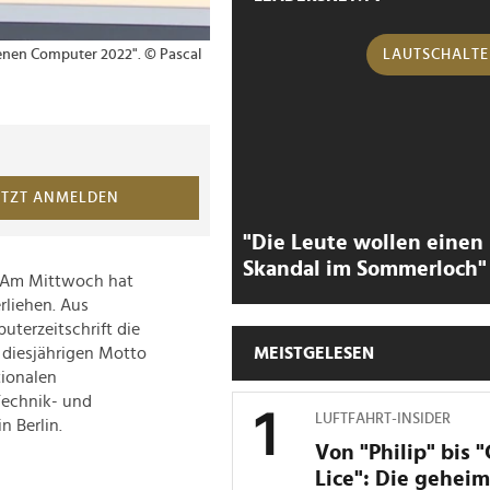
enen Computer 2022". © Pascal
LAUTSCHALT
ETZT ANMELDEN
"Die Leute wollen einen
Skandal im Sommerloch"
. Am Mittwoch hat
rliehen. Aus
uterzeitschrift die
MEISTGELESEN
 diesjährigen Motto
tionalen
Technik- und
LUFTFAHRT-INSIDER
n Berlin.
Von "Philip" bis 
Lice": Die gehei