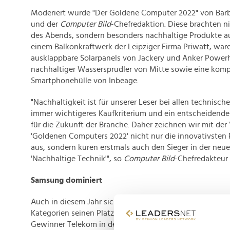
Moderiert wurde "Der Goldene Computer 2022" von Bar
und der
Computer Bild
-Chefredaktion. Diese brachten n
des Abends, sondern besonders nachhaltige Produkte a
einem Balkonkraftwerk der Leipziger Firma Priwatt, war
ausklappbare Solarpanels von Jackery und Anker Power
nachhaltiger Wassersprudler von Mitte sowie eine komp
Smartphonehülle von Inbeage.
"Nachhaltigkeit ist für unserer Leser bei allen technisc
immer wichtigeres Kaufkriterium und ein entscheidender
für die Zukunft der Branche. Daher zeichnen wir mit der
'Goldenen Computers 2022' nicht nur die innovativsten 
aus, sondern küren erstmals auch den Sieger in der neu
'Nachhaltige Technik'", so
Computer Bild
-Chefredakteur 
Samsung dominiert
Auch in diesem Jahr sicherte sich Titelverteidiger Samsu
Kategorien seinen Platz auf dem Siegertreppchen. Mit d
Gewinner Telekom in der Kategorie "Provider" gewann eb