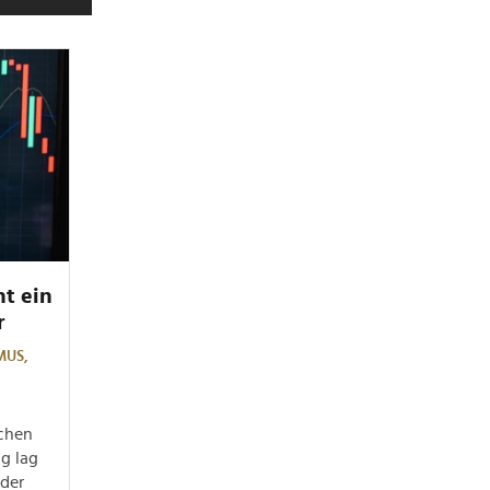
ht ein
r
MUS,
chen
ng lag
 der