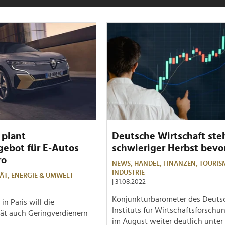
 plant
Deutsche Wirtschaft ste
gebot für E-Autos
schwieriger Herbst bevo
ro
NEWS,
HANDEL,
FINANZEN,
TOURIS
INDUSTRIE
ÄT,
ENERGIE & UMWELT
| 31.08.2022
Konjunkturbarometer des Deuts
in Paris will die
Instituts für Wirtschaftsforschu
tät auch Geringverdienern
im August weiter deutlich unter