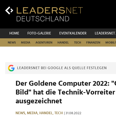
Zum
Inhalt
Zur
Fußzeilen-
Navigation
Zur
HOME
FOTO-GALERIE
EVENTKALENDER
LEADERSNET
Hauptnavigation
NEWS
MEDIA
AGENTUREN
HANDEL
TECH
FINANZEN
MOBILI
LEADERSNET BEI GOOGLE ALS QUELLE FESTLEGEN
Der Goldene Computer 2022: 
Bild" hat die Technik-Vorreiter
ausgezeichnet
NEWS,
MEDIA,
HANDEL,
TECH
| 31.08.2022