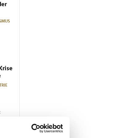
der
SMUS
Krise
e
TRIE
:
dem