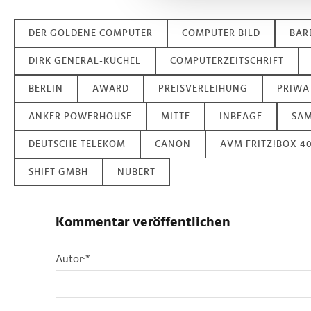
und die Zugriffe auf unsere 
Website an unsere Partner fü
DER GOLDENE COMPUTER
COMPUTER BILD
BAR
möglicherweise mit weiteren
der Dienste gesammelt habe
DIRK GENERAL-KUCHEL
COMPUTERZEITSCHRIFT
BERLIN
AWARD
PREISVERLEIHUNG
PRIWA
ANKER POWERHOUSE
MITTE
INBEAGE
SA
DEUTSCHE TELEKOM
CANON
AVM FRITZ!BOX 4
SHIFT GMBH
NUBERT
Kommentar veröffentlichen
Autor:
*