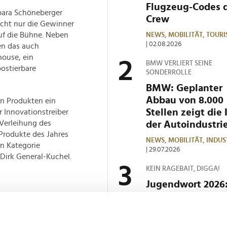
Flugzeug-Codes 
bara Schöneberger
Crew
icht nur die Gewinner
uf die Bühne. Neben
NEWS,
MOBILITÄT,
TOURI
| 02.08.2026
en das auch
house, ein
BMW VERLIERT SEINE
ostierbare
SONDERROLLE
BMW: Geplanter
Abbau von 8.000
hen Produkten ein
Stellen zeigt die 
 Innovationstreiber
 Verleihung des
der Autoindustri
Produkte des Jahres
NEWS,
MOBILITÄT,
INDUS
en Kategorie
| 29.07.2026
Dirk General-Kuchel.
KEIN RAGEBAIT, DIGGA!
Jugendwort 2026
Zwischen "Peak",
ng in gleich fünf
"Crashout" und 
em diesjährigen
Streit um
enfalls ein bereits