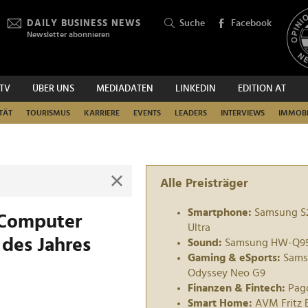
DAILY BUSINESS NEWS
Suche
Facebook
Newsletter abonnieren
.TV
ÜBER UNS
MEDIADATEN
LINKEDIN
EDITION AT
SUCHEN
TÄT
TOURISMUS
KARRIERE
EVENTS
LEADERS
INTERVIEWS
IMMOBI
Alle Preisträger
Smartphone:
Samsung S
"Computer
Ultra
 des Jahres
Sound:
Samsung HW-Q9
Gaming & eSports:
Sams
Odyssey Neo G9
Finanzen & Fintech:
Pag
Smart Home:
AVM Fritz 