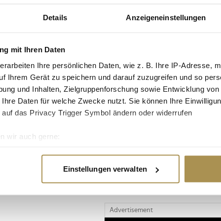
"Mehrzweckeier"
auen der Nutzer und
euer-Sparbuch konnte
Details
Anzeigeneinstellungen
NEWS,
MEDIA,
KULTUR
h "Smart Home" gewann
| 28.07.2026
g mit Ihren Daten
tion einen
Advertisement
erarbeiten Ihre persönlichen Daten, wie z. B. Ihre IP-Adresse, m
 an die Shift GmbH
uf Ihrem Gerät zu speichern und darauf zuzugreifen und so pers
 Die Produkte werden
ung und Inhalten, Zielgruppenforschung sowie Entwicklung von
 Elektroschrott
 Ihre Daten für welche Zwecke nutzt. Sie können Ihre Einwilligun
 Der Sonderpreis in
 auf das Privacy Trigger Symbol ändern oder widerrufen
ration von Dolby
 der Redaktion
n wir auch gerne:
re geografische Lage erfassen, welche bis auf einige Meter gen
es Scannen nach bestimmten Merkmalen (Fingerprinting) identifi
Einstellungen verwalten
ie Ihre persönlichen Daten verarbeitet werden, und legen Sie I
Advertisement
nhalte und Anzeigen zu personalisieren, Funktionen für soziale