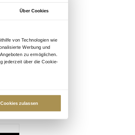
Über Cookies
ithilfe von Technologien wie
onalisierte Werbung und
 Angeboten zu ermöglichen.
g jederzeit über die Cookie-
au sein können
zieren
Cookies zulassen
hre Präferenzen im
Abschnitt
 Medien anbieten zu können