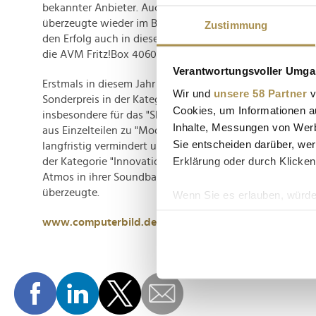
bekannter Anbieter. Auch Canon sicherte sich das Vertr
überzeugte wieder im Bereich "Foto". Das Buhl-Wiso-St
Zustimmung
den Erfolg auch in diesem Jahr wiederholen. Im Bereic
die AVM Fritz!Box 4060.
Verantwortungsvoller Umgan
Erstmals in diesem Jahr vergab die
Computer Bild
-Redak
Wir und
unsere 58 Partner
v
Sonderpreis in der Kategorie "Nachhaltige Technik", der
Cookies, um Informationen a
insbesondere für das "Shiftphone" ging. Das Besondere:
Inhalte, Messungen von Werb
aus Einzelteilen zu "Modulen" zusammengelegt. So kann
Sie entscheiden darüber, wer
langfristig vermindert und Ressourcen geschont werden.
Erklärung oder durch Klicken
der Kategorie "Innovation" ging an Nubert für die Integ
Atmos in ihrer Soundbar nuPro XS-8500 RC, die die Jury
überzeugte.
Wenn Sie es erlauben, würde
Informationen über Ih
www.computerbild.de
Ihr Gerät durch aktiv
Erfahren Sie mehr darüber, w
Einzelheiten
fest.
Wir verwenden Cookies, um I