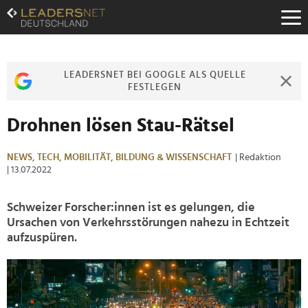
Zum
Inhalt
Zur
Fußzeilen-
Navigation
LEADERSNET BEI GOOGLE ALS QUELLE
Zur
FESTLEGEN
Hauptnavigation
Drohnen lösen Stau-Rätsel
NEWS,
TECH,
MOBILITÄT,
BILDUNG & WISSENSCHAFT
| Redaktion
| 13.07.2022
Schweizer Forscher:innen ist es gelungen, die
Ursachen von Verkehrsstörungen nahezu in Echtzeit
aufzuspüren.
>