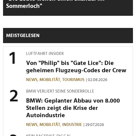
Wir verwenden Cookies, um Inhalte und Anzeigen zu
Sommerloch"
personalisieren, Funktionen für soziale Medien anbieten
zu können und die Zugriffe auf unsere Website zu
analysieren. Außerdem geben wir Informationen zu Ihrer
Verwendung unserer Website an unsere Partner für
MEISTGELESEN
soziale Medien, Werbung und Analysen weiter. Unsere
Partner führen diese Informationen möglicherweise mit
LUFTFAHRT-INSIDER
weiteren Daten zusammen, die Sie ihnen bereitgestellt
haben oder die sie im Rahmen Ihrer Nutzung der Dienste
Von "Philip" bis "Gate Lice": Die
gesammelt haben.
geheimen Flugzeug-Codes der Crew
NEWS,
MOBILITÄT,
TOURISMUS
| 02.08.2026
BMW VERLIERT SEINE SONDERROLLE
BMW: Geplanter Abbau von 8.000
Stellen zeigt die Krise der
Autoindustrie
NEWS,
MOBILITÄT,
INDUSTRIE
| 29.07.2026