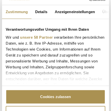
Kommentar veröffentlichen
Zustimmung
Details
Anzeigeneinstellungen
Über
Autor:
*
Verantwortungsvoller Umgang mit Ihren Daten
Wir und
unsere 58 Partner
verarbeiten Ihre persönlichen
Kommentar:
*
Daten, wie z. B. Ihre IP-Adresse, mithilfe von
Technologien wie Cookies, um Informationen auf Ihrem
Gerät zu speichern und darauf zuzugreifen und so
personalisierte Werbung und Inhalte, Messungen von
Werbung und Inhalten, Zielgruppenforschung sowie
Entwicklung von Angeboten zu ermöglichen. Sie
entscheiden darüber, wer Ihre Daten für welche Zwecke
Sicherheitscode bestätigen:
*
nutzt. Sie können Ihre Einwilligung jederzeit über die
Cookie-Erklärung oder durch Klicken auf das Privacy
Trigger Symbol ändern oder widerrufen
Cookies zulassen
Wenn Sie es erlauben, würden wir auch gerne: