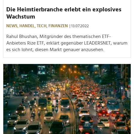
Die Heimtierbranche erlebt ein explosives
Wachstum
NEWS,
HANDEL,
TECH,
FINANZEN
| 13.07.2022
Rahul Bhushan, Mitgründer des thematischen ETF-
Anbieters Rize ETF, erklärt gegenüber LEADERSNET, warum
es sich lohnt, diesen Markt genauer anzusehen.