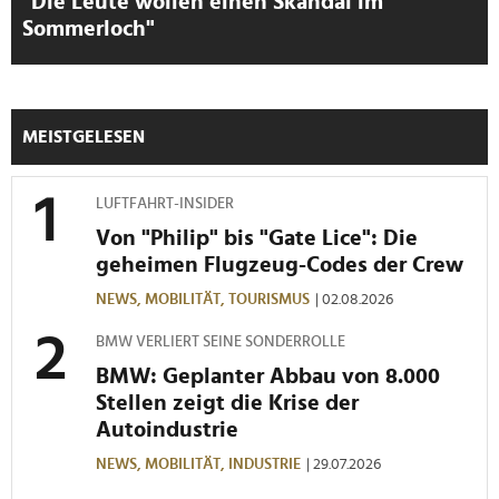
"Die Leute wollen einen Skandal im
gesammelt haben.
Sommerloch"
MEISTGELESEN
LUFTFAHRT-INSIDER
Von "Philip" bis "Gate Lice": Die
geheimen Flugzeug-Codes der Crew
NEWS,
MOBILITÄT,
TOURISMUS
| 02.08.2026
BMW VERLIERT SEINE SONDERROLLE
BMW: Geplanter Abbau von 8.000
Stellen zeigt die Krise der
Autoindustrie
NEWS,
MOBILITÄT,
INDUSTRIE
| 29.07.2026