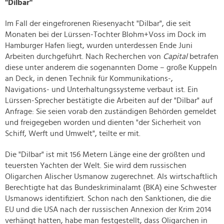
"Dilbar"
Im Fall der eingefrorenen Riesenyacht "Dilbar", die seit
Monaten bei der Lürssen-Tochter Blohm+Voss im Dock im
Hamburger Hafen liegt, wurden unterdessen Ende Juni
Arbeiten durchgeführt. Nach Recherchen von
Capital
betrafen
diese unter anderem die sogenannten Dome – große Kuppeln
an Deck, in denen Technik für Kommunikations-,
Navigations- und Unterhaltungssysteme verbaut ist. Ein
Lürssen-Sprecher bestätigte die Arbeiten auf der "Dilbar" auf
Anfrage: Sie seien vorab den zuständigen Behörden gemeldet
und freigegeben worden und dienten "der Sicherheit von
Schiff, Werft und Umwelt", teilte er mit.
Die "Dilbar" ist mit 156 Metern Länge eine der größten und
teuersten Yachten der Welt. Sie wird dem russischen
Oligarchen Alischer Usmanow zugerechnet. Als wirtschaftlich
Berechtigte hat das Bundeskriminalamt (BKA) eine Schwester
Usmanows identifiziert. Schon nach den Sanktionen, die die
EU und die USA nach der russischen Annexion der Krim 2014
verhängt hatten, habe man festgestellt, dass Oligarchen in