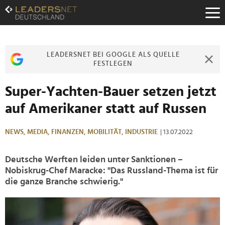
Zum
Inhalt
Zur
Fußzeilen-
Navigation
LEADERSNET BEI GOOGLE ALS QUELLE
Zur
FESTLEGEN
Hauptnavigation
Super-Yachten-Bauer setzen jetzt
auf Amerikaner statt auf Russen
NEWS,
MEDIA,
FINANZEN,
MOBILITÄT,
INDUSTRIE
| 13.07.2022
Deutsche Werften leiden unter Sanktionen –
Nobiskrug-Chef Maracke: "Das Russland-Thema ist für
die ganze Branche schwierig."
>