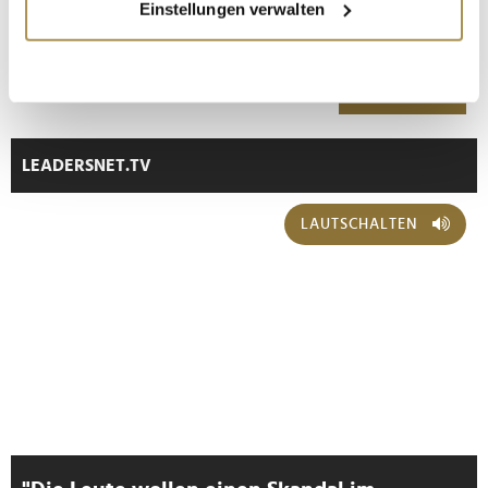
Einstellungen verwalten
Informationen über Ihre geografische Lage
erfassen, welche bis auf einige Meter genau sein
können
* Pflichtfelder.
ABSENDEN
Ihr Gerät durch aktives Scannen nach
bestimmten Merkmalen (Fingerprinting) identifizieren
Erfahren Sie mehr darüber, wie Ihre persönlichen Daten
LEADERSNET.TV
verarbeitet werden, und legen Sie Ihre Präferenzen im
Abschnitt Einzelheiten
fest.
LAUTSCHALTEN
Wir verwenden Cookies, um Inhalte und Anzeigen zu
personalisieren, Funktionen für soziale Medien anbieten
zu können und die Zugriffe auf unsere Website zu
analysieren. Außerdem geben wir Informationen zu Ihrer
Verwendung unserer Website an unsere Partner für
soziale Medien, Werbung und Analysen weiter. Unsere
Partner führen diese Informationen möglicherweise mit
weiteren Daten zusammen, die Sie ihnen bereitgestellt
haben oder die sie im Rahmen Ihrer Nutzung der Dienste