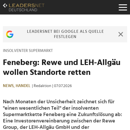
Zum
Inhalt
Zur
Fußzeilen-
Navigation
LEADERSNET BEI GOOGLE ALS QUELLE
Zur
FESTLEGEN
Hauptnavigation
INSOLVENTER SUPERMARKT
Feneberg: Rewe und LEH-Allgäu
wollen Standorte retten
NEWS,
HANDEL
| Redaktion
| 07.07.2026
Nach Monaten der Unsicherheit zeichnet sich für
"einen wesentlichen Teil" der insolventen
Supermarktkette Feneberg eine Zukunftslösung ab:
Eine Investorenvereinbarung zwischen der Rewe
Group, der LEH-Allgäu GmbH und der